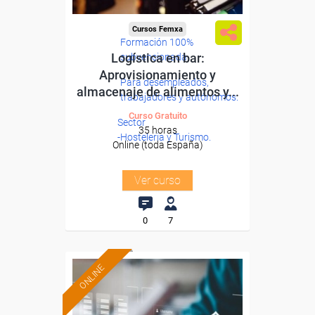
Cursos Femxa
Formación 100%
Logística en bar:
subvencionada.
Aprovisionamiento y
Para desempleados,
almacenaje de alimentos y...
trabajadores y autónomos.
Curso Gratuito
Sector
35 horas
-Hosteleria y Turismo.
Online (toda España)
Ver curso
0
7
ONLINE