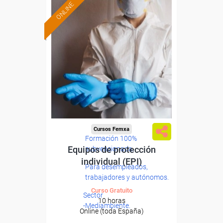
ONLINE
Cursos Femxa
Formación 100%
Equipos de protección
subvencionada.
individual (EPI)
Para desempleados,
trabajadores y autónomos.
Curso Gratuito
Sector
10 horas
-Mediambiente.
Online (toda España)