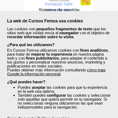
Formación 100%
Sistema de gestión
subvencionada.
medioambiental: ISO 14001
Para desempleados,
La web de Cursos Femxa usa cookies
trabajadores y autónomos.
Las cookies son
pequeños fragmentos de texto
que los
Curso Gratuito
sitios web que visitas envía al
navegador
con el objetivo de
Sector
recordar información sobre tu visita
.
60 horas
-Industria Química.
Online (toda España)
¿Para qué las utilizamos?
En Cursos Femxa utilizamos cookies con
fines analíticos
,
para tratar de
mejorar tu experiencia
en nuestra página
Ver curso
web y con
fines publicitarios
, para adaptar el contenido a
tus gustos y personalizar nuestros anuncios, marketing y
publicaciones en redes sociales.
Puedes obtener más información consultando
cómo trata
0
28
Google la información personal
.
¿Qué puedes hacer?
Puedes
aceptar
las cookies para que tu experiencia
ONLINE
en la web sea óptima.
También puedes
configurar
las cookies y seleccionar
solo aquellas que quiera permitir en tu navegador. Si
no seleccionas ninguna utilizaremos las que sean
indispensables para la navegación.