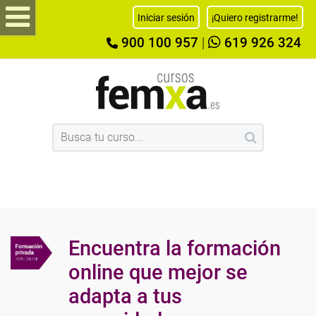
Iniciar sesión
¡Quiero registrarme!
900 100 957
|
619 926 324
Encuentra la formación
online que mejor se
adapta a tus