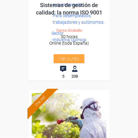
Sistemas de gestión de
subvencionada.
calidad: la norma ISO 9001
Para desempleados,
trabajadores y autónomos.
Curso Gratuito
Sector
30 horas
-Industria Química.
Online (toda España)
Ver curso
5
208
ONLINE