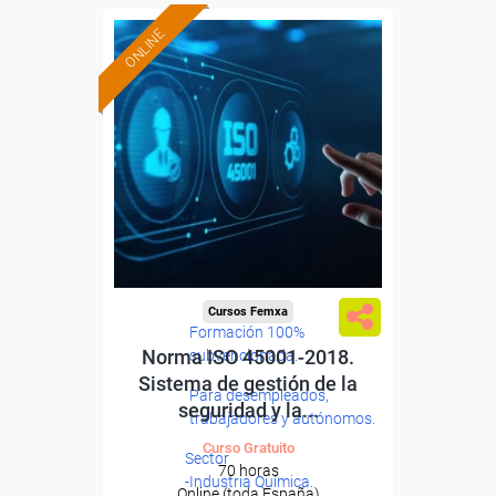
ONLINE
Cursos Femxa
Formación 100%
Norma ISO 45001-2018.
subvencionada.
Sistema de gestión de la
Para desempleados,
seguridad y la...
trabajadores y autónomos.
Curso Gratuito
Sector
70 horas
-Industria Química.
Online (toda España)