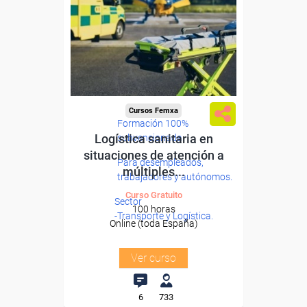
Cursos Femxa
Formación 100%
Logística sanitaria en
subvencionada.
situaciones de atención a
Para desempleados,
múltiples...
trabajadores y autónomos.
Curso Gratuito
Sector
100 horas
-Transporte y Logística.
Online (toda España)
Ver curso
6
733