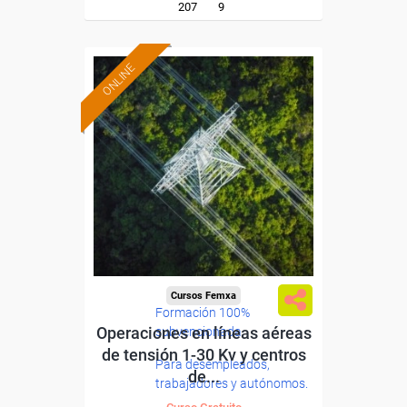
207
9
ONLINE
Cursos Femxa
Formación 100%
Operaciones en líneas aéreas
subvencionada.
de tensión 1-30 Kv y centros
Para desempleados,
de...
trabajadores y autónomos.