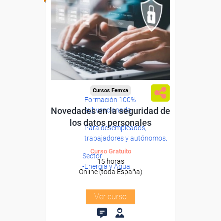
Cursos Femxa
Formación 100%
Novedades en la seguridad de
subvencionada.
los datos personales
Para desempleados,
trabajadores y autónomos.
Curso Gratuito
Sector
15 horas
-Energía y Agua.
Online (toda España)
Ver curso