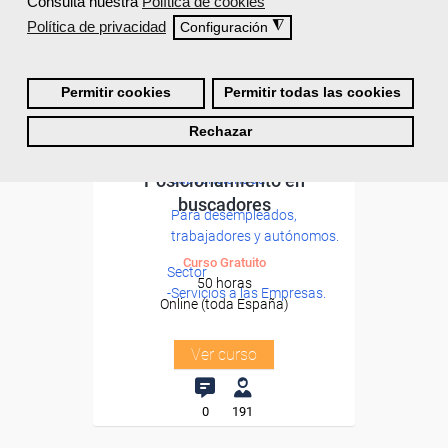
Consulta nuestra
Política de cookies
Política de privacidad
◮
Configuración
Permitir cookies
Permitir todas las cookies
Rechazar
Cursos Femxa
Formación 100%
Posicionamiento en
subvencionada.
buscadores
Para desempleados,
trabajadores y autónomos.
Curso Gratuito
Sector
50 horas
-Servicios a las Empresas.
Online (toda España)
Ver curso
0
191