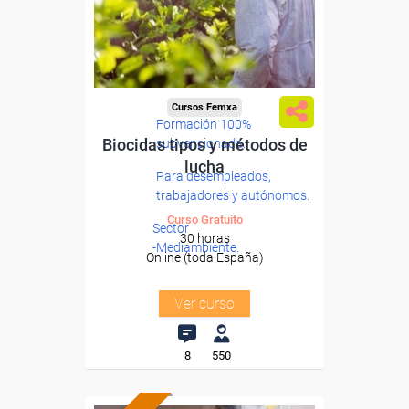
Cursos Femxa
Formación 100%
Biocidas tipos y métodos de
subvencionada.
lucha
Para desempleados,
trabajadores y autónomos.
Curso Gratuito
Sector
30 horas
-Mediambiente.
Online (toda España)
Ver curso
8
550