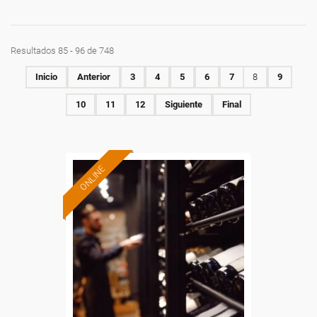
Resultados 85 - 96 de 748
Inicio
Anterior
3
4
5
6
7
8
9
10
11
12
Siguiente
Final
ONLINE