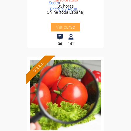
Curso Gratuito
Sector
35 horas
-Energía y Agua.
Online (toda España)
Ver curso
36
141
ONLINE