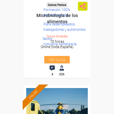
Cursos Femxa
Formación 100%
Microbiología de los
subvencionada.
alimentos
Para desempleados,
trabajadores y autónomos.
Curso Gratuito
Sector
70 horas
-Industria Alimentaria.
Online (toda España)
Ver curso
4
326
ONLINE