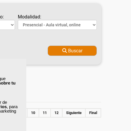
o:
Modalidad:
Buscar
que
sobre tu
ar de
rios
, para
marketing
7
8
9
10
11
12
Siguiente
Final