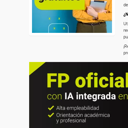
de
¿N
Ut
re
pu
¡R
pr