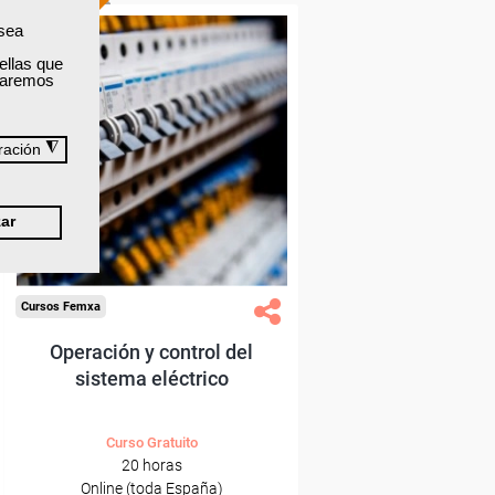
ONLINE
 sea
ellas que
izaremos
Formación 100%
subvencionada.
Para desempleados,
◮
ración
trabajadores y autónomos.
Sector
ar
-Energía y Agua.
Cursos Femxa
Operación y control del
sistema eléctrico
Curso Gratuito
20 horas
Online (toda España)