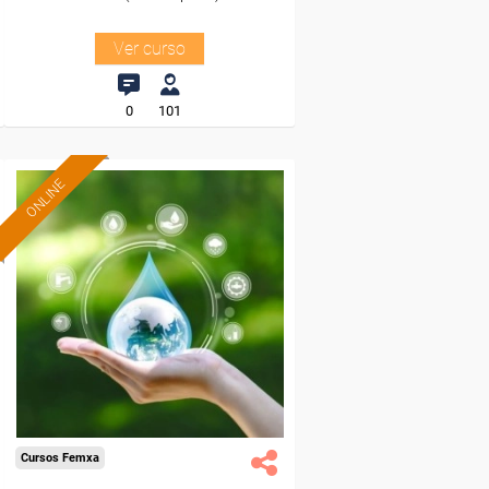
Ver curso
0
101
ONLINE
Formación 100%
subvencionada.
Para desempleados,
trabajadores y autónomos.
Sector
-Agricultura y Ganadería.
Cursos Femxa