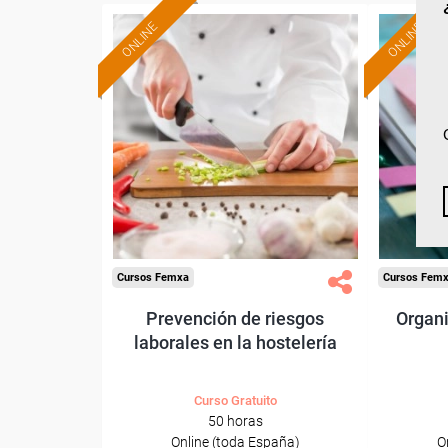
ONLINE
ONLINE
Formación 100%
subvencionada.
Para desempleados,
Pa
trabajadores y autónomos.
trabajado
Sector
-Hosteleria y Turismo.
-Ho
Cursos Femxa
Cursos Fem
Prevención de riesgos
Organi
laborales en la hostelería
Curso Gratuito
50 horas
Online (toda España)
O