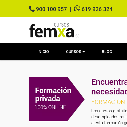
900 100 957
|
619 926 324
INICIO
CURSOS
BLOG
Encuentra
necesida
FORMACIÓN 
Los cursos gratuito
desempleados resid
a esta formación gr