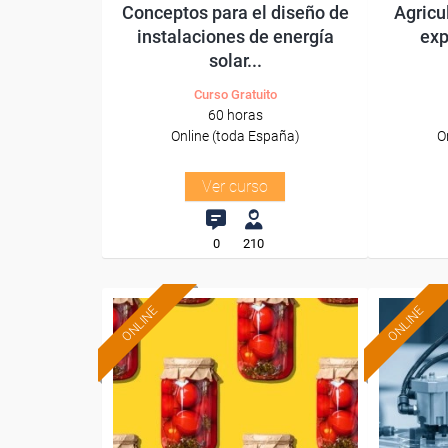
Conceptos para el diseño de
Agricu
instalaciones de energía
exp
solar...
Curso Gratuito
60 horas
Online (toda España)
O
Ver curso
0
210
ONLINE
ONLINE
Formación 100%
subvencionada.
Para desempleados,
Pa
trabajadores y autónomos.
trabajado