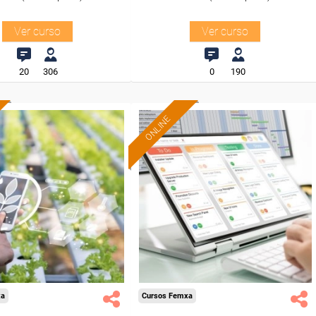
Ver curso
Ver curso
20
306
0
190
ONLINE
Formación 100%
Formación 100%
subvencionada.
subvencionada.
ra desempleados,
Para desempleados,
res y autónomos.
trabajadores y autónomos.
Sector
Sector
ltura y Ganadería.
-Administración.
xa
Cursos Femxa