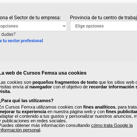
ona el Sector de tu empresa:
Provincia de tu centro de trabaj
 dudas?
a tu sector profesional
La web de Cursos Femxa usa cookies
Las cookies son
pequeños fragmentos de texto
que los sitios web 
visitas envía al
navegador
con el objetivo de
recordar información 
visita
.
¿Para qué las utilizamos?
En Cursos Femxa utilizamos cookies con
fines analíticos
, para trat
mejorar tu experiencia
en nuestra página web y con
fines publicita
adaptar el contenido a tus gustos y personalizar nuestros anuncios, 
Inicio
Anterior
3
4
5
6
y publicaciones en redes sociales.
Puedes obtener más información consultando
cómo trata Google la
información personal
.