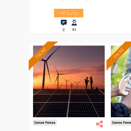
Ver curso
2
91
ONLINE
ONLINE
Formación 100%
subvencionada.
Para desempleados,
Pa
trabajadores y autónomos.
trabajado
Sector
-Energía y Agua.
-Agricu
Cursos Femxa
Cursos Fem