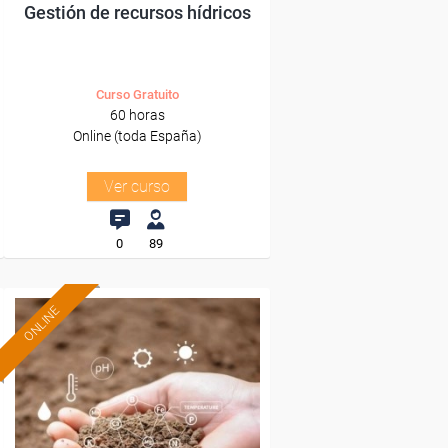
Gestión de recursos hídricos
Curso Gratuito
60 horas
Online (toda España)
Ver curso
0
89
ONLINE
Formación 100%
subvencionada.
Para desempleados,
trabajadores y autónomos.