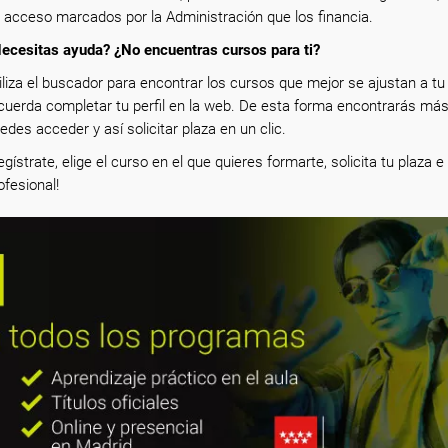
 acceso marcados por la Administración que los financia.
ecesitas ayuda? ¿No encuentras cursos para ti?
iliza el buscador para encontrar los cursos que mejor se ajustan a tu p
cuerda completar tu perfil en la web. De esta forma encontrarás más
edes acceder y así solicitar plaza en un clic.
egístrate, elige el curso en el que quieres formarte, solicita tu plaza 
ofesional!