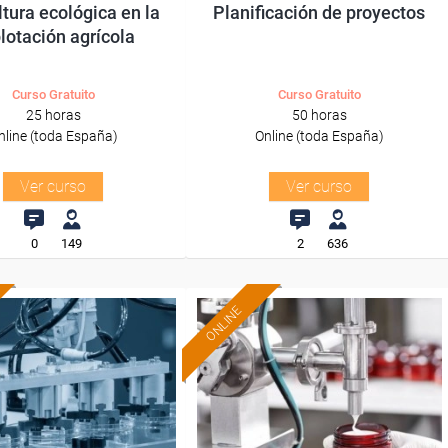
ltura ecológica en la
Planificación de proyectos
lotación agrícola
Curso Gratuito
Curso Gratuito
25 horas
50 horas
nline (toda España)
Online (toda España)
Ver curso
Ver curso
0
149
2
636
ONLINE
Formación 100%
Formación 100%
subvencionada.
subvencionada.
ra desempleados,
Para desempleados,
res y autónomos.
trabajadores y autónomos.