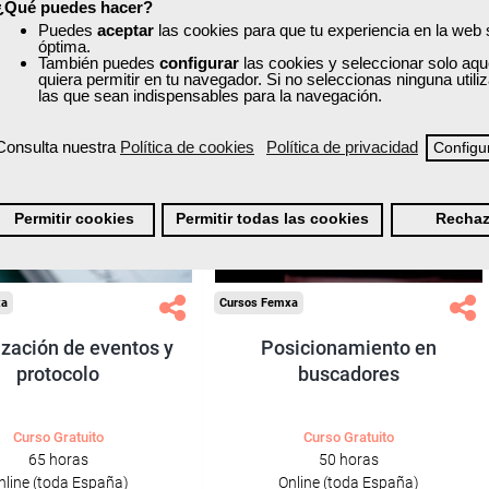
¿Qué puedes hacer?
ONLINE
Puedes
aceptar
las cookies para que tu experiencia en la web
óptima.
También puedes
configurar
las cookies y seleccionar solo aqu
Formación 100%
quiera permitir en tu navegador. Si no seleccionas ninguna util
Formación 100%
las que sean indispensables para la navegación.
subvencionada.
subvencionada.
ra desempleados,
Para desempleados,
Consulta nuestra
Política de cookies
Política de privacidad
Configu
res y autónomos.
trabajadores y autónomos.
Sector
Sector
Permitir cookies
Permitir todas las cookies
Rechaz
steleria y Turismo.
-Servicios a las Empresas.
xa
Cursos Femxa
zación de eventos y
Posicionamiento en
protocolo
buscadores
Curso Gratuito
Curso Gratuito
65 horas
50 horas
nline (toda España)
Online (toda España)