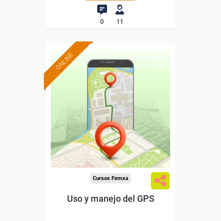
0
11
ONLINE
Formación 100%
subvencionada.
Para desempleados,
trabajadores y autónomos.
Sector
-Transporte y Logística.
Cursos Femxa
Uso y manejo del GPS