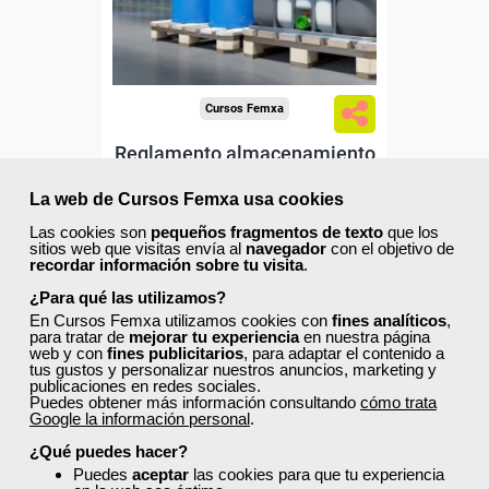
Sector
-Industria Química.
Cursos Femxa
Reglamento almacenamiento
productos químicos
La web de Cursos Femxa usa cookies
Las cookies son
pequeños fragmentos de texto
que los
Curso Gratuito
sitios web que visitas envía al
navegador
con el objetivo de
recordar información sobre tu visita
.
50 horas
Online (toda España)
¿Para qué las utilizamos?
En Cursos Femxa utilizamos cookies con
fines analíticos
,
para tratar de
mejorar tu experiencia
en nuestra página
Ver curso
web y con
fines publicitarios
, para adaptar el contenido a
tus gustos y personalizar nuestros anuncios, marketing y
publicaciones en redes sociales.
Puedes obtener más información consultando
cómo trata
4
161
Google la información personal
.
¿Qué puedes hacer?
Puedes
aceptar
las cookies para que tu experiencia