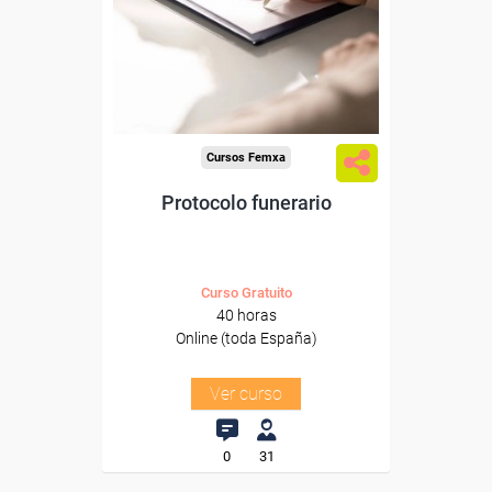
Para desempleados,
trabajadores y autónomos.
Sector
-Otros Servicios.
Cursos Femxa
Protocolo funerario
Curso Gratuito
40 horas
Online (toda España)
Ver curso
0
31