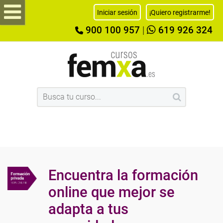
Iniciar sesión
¡Quiero registrarme!
900 100 957
|
619 926 324
Encuentra la formación
online que mejor se
adapta a tus