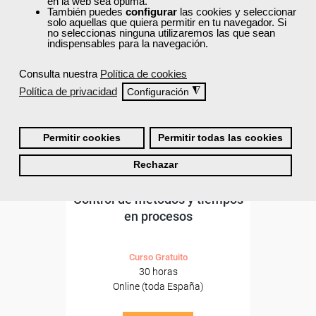
ONLINE
en la web sea óptima.
También puedes
configurar
las cookies y seleccionar
solo aquellas que quiera permitir en tu navegador. Si
Formación 100%
no seleccionas ninguna utilizaremos las que sean
subvencionada.
indispensables para la navegación.
Para desempleados,
Consulta nuestra
Política de cookies
trabajadores y autónomos.
Política de privacidad
◮
Configuración
Sector
-Comercio.
Permitir cookies
Permitir todas las cookies
Rechazar
Cursos Femxa
Control de metodos y tiempos
en procesos
Curso Gratuito
30 horas
Online (toda España)