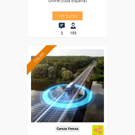
Online (toda España)
Ver curso
2
153
ONLINE
Formación 100%
subvencionada.
Para desempleados,
trabajadores y autónomos.
Sector
-Transporte y Logística.
Cursos Femxa