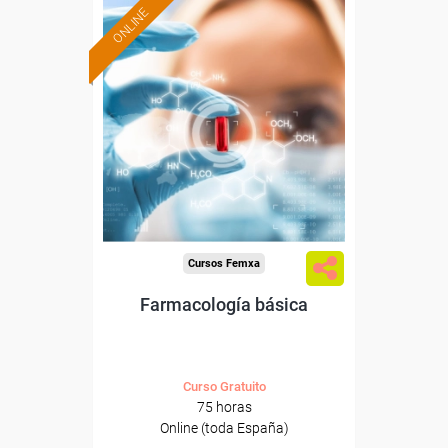
ONLINE
Formación 100%
subvencionada.
Para desempleados,
trabajadores y autónomos.
Sector
-Industria Química.
Cursos Femxa
Farmacología básica
Curso Gratuito
75 horas
Online (toda España)