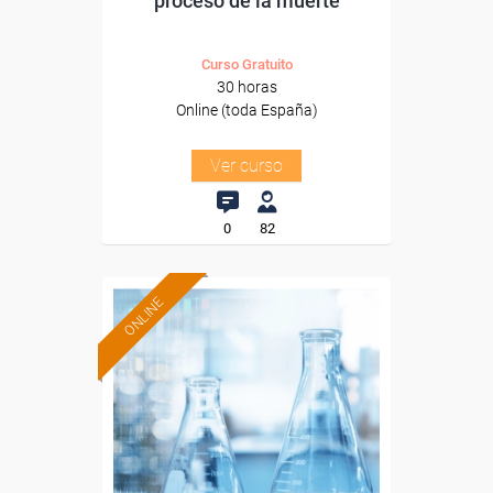
proceso de la muerte
Curso Gratuito
30 horas
Online (toda España)
Ver curso
0
82
ONLINE
Formación 100%
subvencionada.
Para desempleados,
trabajadores y autónomos.
Sector