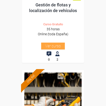
Gestión de flotas y
localización de vehículos
Curso Gratuito
35 horas
Online (toda España)
Ver curso
0
2
ONLINE
Formación 100%
subvencionada.
Para desempleados,
trabajadores y autónomos.