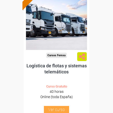
Formación 100%
subvencionada.
Para desempleados,
trabajadores y autónomos.
Sector
-Transporte y Logística.
Cursos Femxa
Logística de flotas y sistemas
telemáticos
Curso Gratuito
40 horas
Online (toda España)
Ver curso