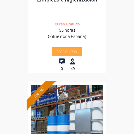
Curso Gratuito
55 horas
Online (toda España)
Ver curso
0
49
ONLINE
Formación 100%
subvencionada.
Para desempleados,
trabajadores y autónomos.