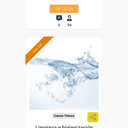
Ver curso
0
94
ONLINE
Formación 100%
subvencionada.
Para desempleados,
trabajadores y autónomos.
Sector
-Mediambiente.
Cursos Femxa
Limpieza e higienización