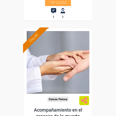
Ver curso
1
1
ONLINE
Formación 100%
subvencionada.
Para desempleados,
trabajadores y autónomos.
Sector
-Otros Servicios.
Cursos Femxa
Acompañamiento en el