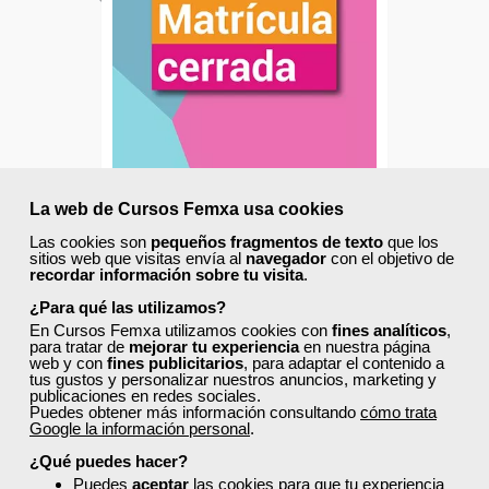
Grupo Femxa
La web de Cursos Femxa usa cookies
Fidelización, calidad y gestión
Las cookies son
pequeños fragmentos de texto
que los
sitios web que visitas envía al
navegador
con el objetivo de
de clientes
recordar información sobre tu visita
.
¿Para qué las utilizamos?
En Cursos Femxa utilizamos cookies con
fines analíticos
,
Curso Gratuito
para tratar de
mejorar tu experiencia
en nuestra página
110 horas
web y con
fines publicitarios
, para adaptar el contenido a
Online (toda España)
tus gustos y personalizar nuestros anuncios, marketing y
publicaciones en redes sociales.
Puedes obtener más información consultando
cómo trata
Google la información personal
.
Matrícula cerrada
¿Qué puedes hacer?
Puedes
aceptar
las cookies para que tu experiencia