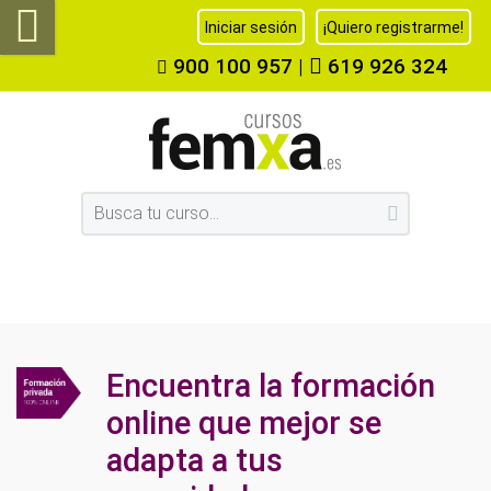
Iniciar sesión
¡Quiero registrarme!
900 100 957
|
619 926 324
Encuentra la formación
online que mejor se
adapta a tus