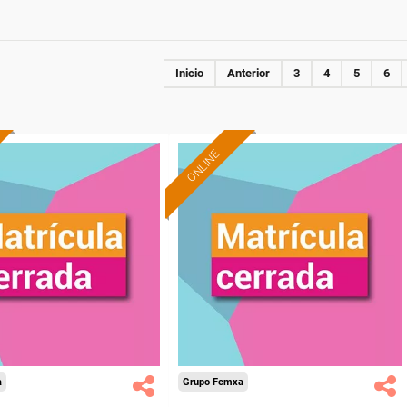
Inicio
Anterior
3
4
5
6
ONLINE
a
Grupo Femxa