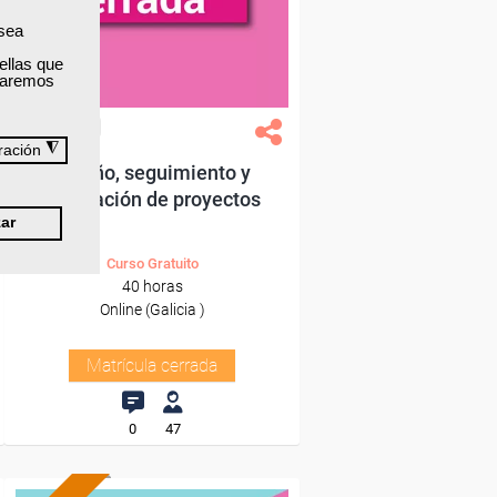
 sea
ellas que
izaremos
Grupo Femxa
◮
ración
Diseño, seguimiento y
evaluación de proyectos
ar
Curso Gratuito
40 horas
Online (Galicia )
Matrícula cerrada
0
47