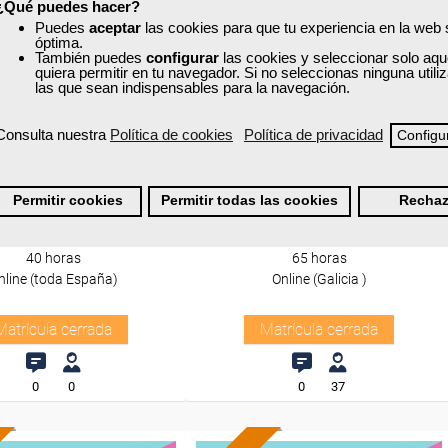
¿Qué puedes hacer?
Puedes
aceptar
las cookies para que tu experiencia en la web
óptima.
También puedes
configurar
las cookies y seleccionar solo aqu
quiera permitir en tu navegador. Si no seleccionas ninguna util
las que sean indispensables para la navegación.
a
Grupo Femxa
Consulta nuestra
Política de cookies
Política de privacidad
Configu
ción por objetivos y
Habilidades directivas y
ión del desempeño
gestión de equipos
Permitir cookies
Permitir todas las cookies
Rechaz
Curso Gratuito
Curso Gratuito
40 horas
65 horas
nline (toda España)
Online (Galicia )
Matrícula cerrada
Matrícula cerrada
0
0
0
37