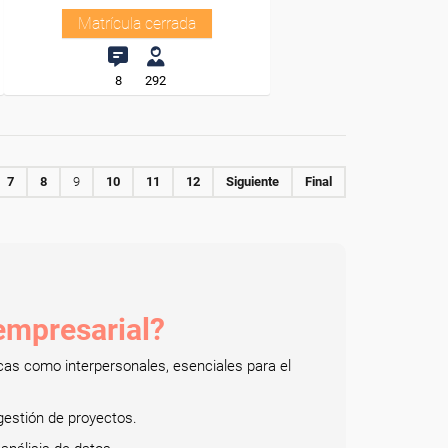
Matrícula cerrada
8
292
7
8
9
10
11
12
Siguiente
Final
empresarial?
icas como interpersonales, esenciales para el
 gestión de proyectos.