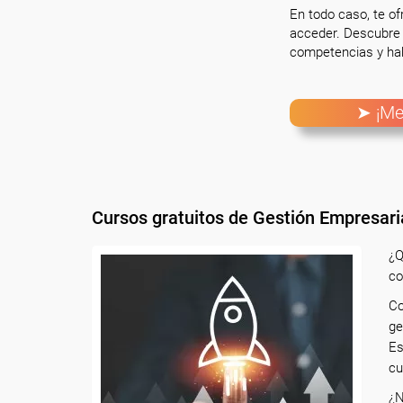
En todo caso, te o
acceder. Descubre 
competencias y hab
➤ ¡Me
Cursos gratuitos de Gestión Empresari
¿Q
co
Co
ge
E
cu
¿N