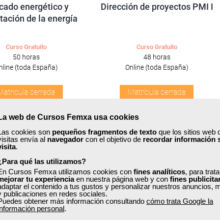
cado energético y
Dirección de proyectos PMI I
tación de la energía
Curso Gratuito
Curso Gratuito
50 horas
48 horas
nline (toda España)
Online (toda España)
Matrícula cerrada
Matrícula cerrada
La web de Cursos Femxa usa cookies
4
195
0
0
Las cookies son
pequeños fragmentos de texto
que los sitios web 
visitas envía al
navegador
con el objetivo de
recordar información 
visita
.
ONLINE
¿Para qué las utilizamos?
En Cursos Femxa utilizamos cookies con
fines analíticos
, para trat
mejorar tu experiencia
en nuestra página web y con
fines publicita
adaptar el contenido a tus gustos y personalizar nuestros anuncios, 
y publicaciones en redes sociales.
Puedes obtener más información consultando
cómo trata Google la
información personal
.