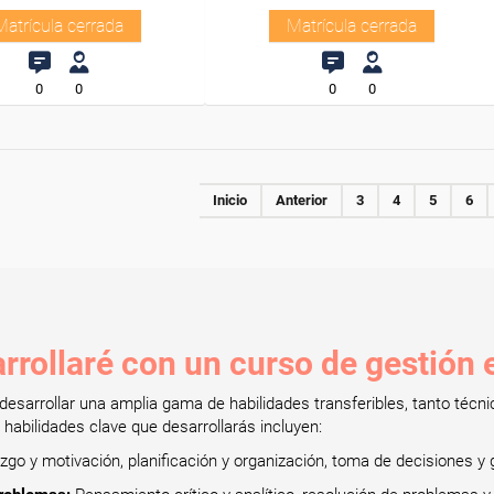
Matrícula cerrada
Matrícula cerrada
0
0
0
0
Inicio
Anterior
3
4
5
6
rrollaré con un curso de gestión 
desarrollar una amplia gama de habilidades transferibles, tanto técn
 habilidades clave que desarrollarás incluyen:
zgo y motivación, planificación y organización, toma de decisiones y