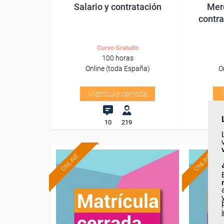
Salario y contratación
Mer
contra
Curso Gratuito
100 horas
Online (toda España)
O
Matrícula cerrada
10
219
ONLINE
ONLINE