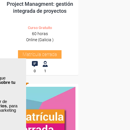
Project Managment: gestión
integrada de proyectos
Curso Gratuito
60 horas
Online (Galicia )
Matrícula cerrada
0
1
que
sobre tu
ONLINE
ar de
rios
, para
marketing