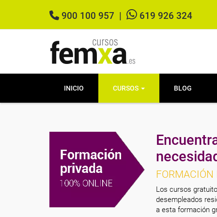
900 100 957
|
619 926 324
INICIO
CURSOS
BLOG
Encuentra
necesida
FORMACIÓN 
Los cursos gratuito
desempleados resid
a esta formación gr