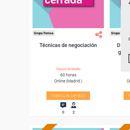
Grupo Femxa
Grupo Femx
Técnicas de negociación
Direc
gest
Curso Gratuito
60 horas
Online (Madrid )
O
Matrícula cerrada
0
2