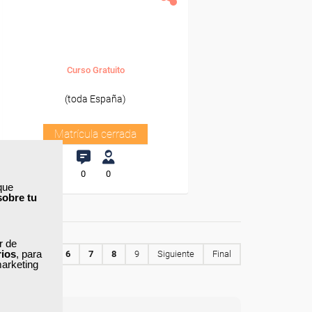
Curso Gratuito
(toda España)
Matrícula cerrada
0
0
que
sobre tu
ar de
rios
, para
3
4
5
6
7
8
9
Siguiente
Final
marketing