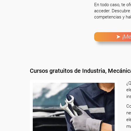
En todo caso, te o
acceder. Descubre 
competencias y hab
➤ ¡Me
Cursos gratuitos de Industria, Mecánica
¿Q
el
in
Co
ne
el
ma