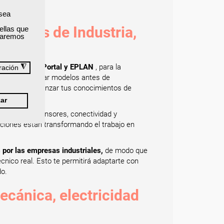
 sea
 cursos de Industria,
ellas que
izaremos
ecánicos;
TIA Portal y EPLAN
, para la
◮
ración
e crear y probar modelos antes de
in riesgo y afianzar tus conocimientos de
ar
 combinan sensores, conectividad y
aciones están transformando el trabajo en
or las empresas industriales,
de modo que
cnico real. Esto te permitirá adaptarte con
do.
ecánica, electricidad