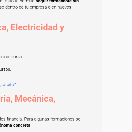
do. Esto te permite
seguir formándote sin
ioso dentro de tu empresa o en nuevos
a, Electricidad y
o a un curso.
ursos.
ratuito?
tria, Mecánica,
los financia. Para algunas formaciones se
utónoma concreta
.