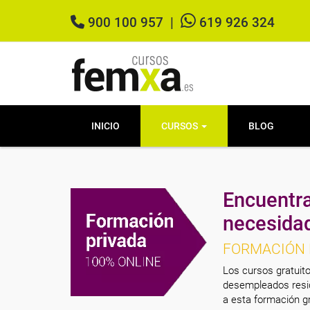
900 100 957
|
619 926 324
INICIO
CURSOS
BLOG
Encuentra
necesida
FORMACIÓN 
Los cursos gratuito
desempleados resid
a esta formación gr