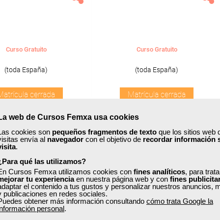
Curso Gratuito
Curso Gratuito
(toda España)
(toda España)
Matrícula cerrada
Matrícula cerrada
La web de Cursos Femxa usa cookies
0
0
0
0
Las cookies son
pequeños fragmentos de texto
que los sitios web 
visitas envía al
navegador
con el objetivo de
recordar información 
visita
.
¿Para qué las utilizamos?
En Cursos Femxa utilizamos cookies con
fines analíticos
, para trat
mejorar tu experiencia
en nuestra página web y con
fines publicita
Inicio
Anterior
1
2
adaptar el contenido a tus gustos y personalizar nuestros anuncios, 
y publicaciones en redes sociales.
Puedes obtener más información consultando
cómo trata Google la
información personal
.