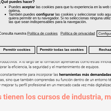
¿Qué puedes hacer?
Puedes
aceptar
las cookies para que tu experiencia en la web
óptima.
cnologías se utilizan durante los
También puedes
configurar
las cookies y seleccionar solo aqu
quiera permitir en tu navegador. Si no seleccionas ninguna util
las que sean indispensables para la navegación.
d y Electrónica?
n programas como
AutoCAD
, para el diseño de planos eléctricos o m
Consulta nuestra
Política de cookies
Política de privacidad
Configu
matización; o
software de diseño asistido por ordenador
, que permit
rmas de
simulación eléctrica y electrónica
, donde podrás practicar s
Permitir cookies
Permitir todas las cookies
Rechaz
gentes como la
domótica, la robótica industrial y la industria 4.0,
que
roductivos. A lo largo de la formación aprenderás cómo estas innov
jorar la eficiencia, la seguridad y el mantenimiento de equipos.
an constantemente para incorporar las
herramientas más demandadas p
zarlas, sino que también comprendas su función dentro de un entorno té
y mejorar tu perfil profesional en un mercado cada vez más digitaliza
 tienen los cursos de industria, m