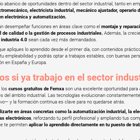
io abanico de oportunidades dentro del sector industrial, tanto en 
romecánico, electricista industrial, mecánico ajustador, operario 
n electrónica y automatización.
rán desempeñar funciones en áreas clave como el
montaje y reparaci
l de calidad o la gestión de procesos industriales.
Además, la crecien
 industria 4.0
sean cada vez más demandados.
ue apliques lo aprendido desde el primer día, con contenidos práctic
 tu empleabilidad y podrás optar a trabajos estables, con buenas per
ón en España y Europa.
s si ya trabajo en el sector indust
, los
cursos gratuitos de Femxa
son una excelente oportunidad para
es del ámbito industrial. Las tecnologías evolucionan constantemente
vo— y la formación continua es clave para no quedarse atrás.
lizarte en áreas concretas como la automatización industrial, la el
as electrónicos
, reforzando tu perfil profesional y ampliando tus 
ue te permiten
aplicar lo aprendido directamente en tu puesto de tra