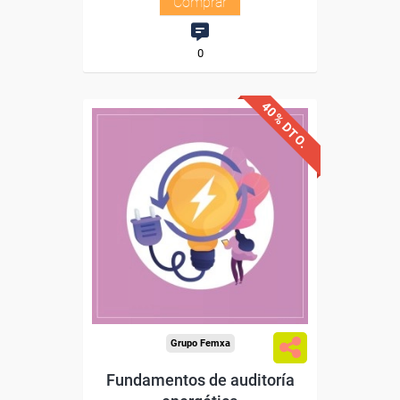
Comprar
0
40% DTO.
Descuentos especiales
Sin requisitos de acceso
Diploma
Compra segura
Grupo Femxa
Fundamentos de auditoría