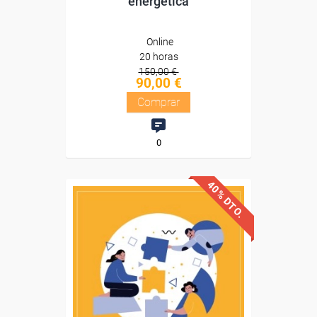
energética
Online
20 horas
150,00 €
90,00 €
Comprar
0
40% DTO.
Descuentos especiales
Sin requisitos de acceso
Diploma