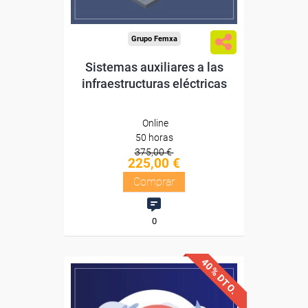
Compra segura
Grupo Femxa
Sistemas auxiliares a las
infraestructuras eléctricas
Online
50 horas
375,00 €
225,00 €
Comprar
0
40% DTO.
Descuentos especiales