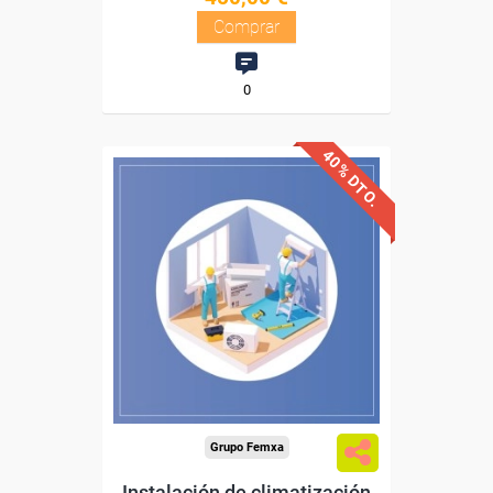
Comprar
0
40% DTO.
Descuentos especiales
Sin requisitos de acceso
Diploma
Compra segura
Grupo Femxa
Instalación de climatización