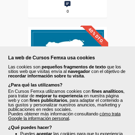
0
40% DTO.
Descuentos especiales
La web de Cursos Femxa usa cookies
Las cookies son
pequeños fragmentos de texto
que los
Sin requisitos de acceso
sitios web que visitas envía al
navegador
con el objetivo de
recordar información sobre tu visita
.
Diploma
¿Para qué las utilizamos?
En Cursos Femxa utilizamos cookies con
fines analíticos
,
Compra segura
para tratar de
mejorar tu experiencia
en nuestra página
web y con
fines publicitarios
, para adaptar el contenido a
tus gustos y personalizar nuestros anuncios, marketing y
publicaciones en redes sociales.
Grupo Femxa
Puedes obtener más información consultando
cómo trata
Google la información personal
.
Eficiencia energética
¿Qué puedes hacer?
Puedes
aceptar
las cookies para que tu experiencia