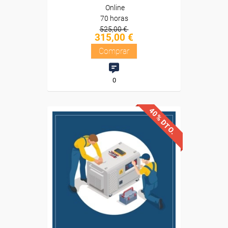
Online
70 horas
525,00 €
315,00 €
Comprar
0
40% DTO.
Descuentos especiales
Sin requisitos de acceso
Diploma
Compra segura