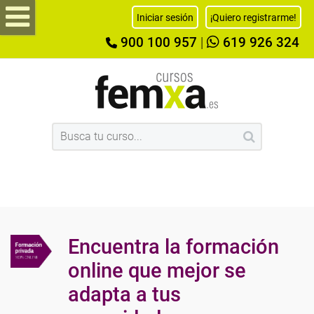
Iniciar sesión
¡Quiero registrarme!
900 100 957
|
619 926 324
Encuentra la formación
online que mejor se
adapta a tus