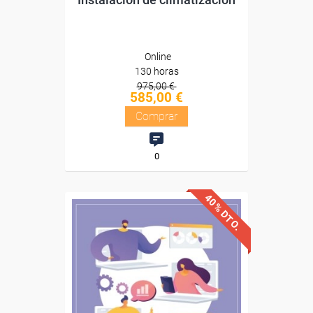
Online
130 horas
975,00 €
585,00 €
Comprar
0
40% DTO.
Descuentos especiales
Sin requisitos de acceso
Diploma