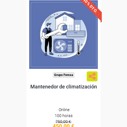
40% DTO.
Descuentos especiales
Sin requisitos de acceso
Diploma
Compra segura
Grupo Femxa
Mantenedor de climatización
Online
100 horas
750,00 €
450,00 €