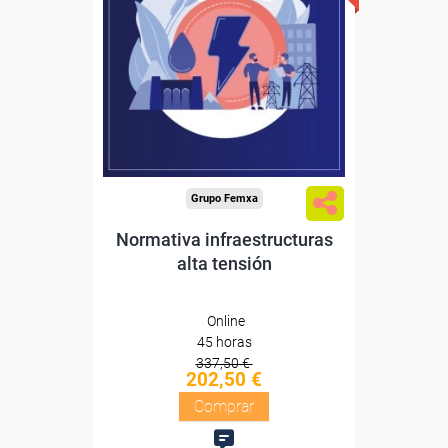
Sin requisitos de acceso
Diploma
Compra segura
Grupo Femxa
Normativa infraestructuras
alta tensión
Online
45 horas
337,50 €
202,50 €
Comprar