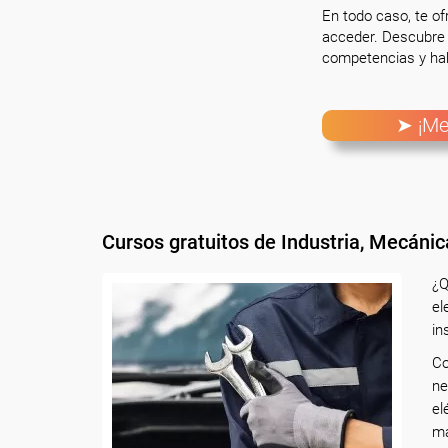
En todo caso, te o
acceder. Descubre 
competencias y hab
➤ ¡Me
Cursos gratuitos de Industria, Mecánica
¿Q
el
in
Co
ne
el
ma