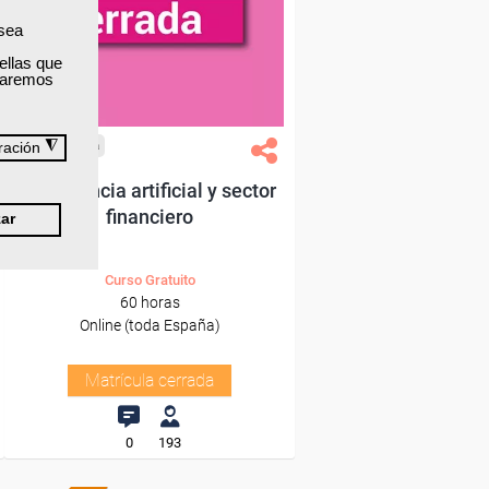
 sea
ellas que
izaremos
◮
Cursos Femxa
ración
Inteligencia artificial y sector
financiero
ar
Curso Gratuito
60 horas
Online (toda España)
Matrícula cerrada
0
193