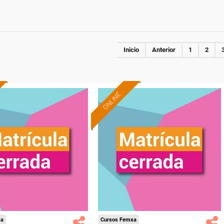
Inicio
Anterior
1
2
ONLINE
xa
Cursos Femxa