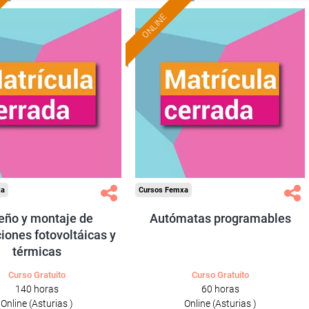
ONLINE
xa
Cursos Femxa
eño y montaje de
Autómatas programables
ciones fotovoltáicas y
térmicas
Curso Gratuito
Curso Gratuito
140 horas
60 horas
Online (Asturias )
Online (Asturias )