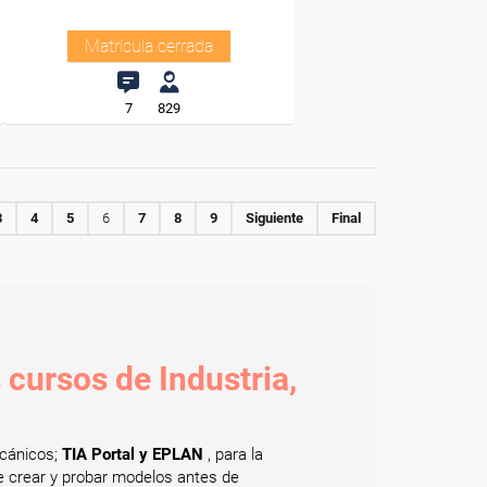
Matrícula cerrada
7
829
3
4
5
6
7
8
9
Siguiente
Final
 cursos de Industria,
ecánicos;
TIA Portal y EPLAN
, para la
e crear y probar modelos antes de