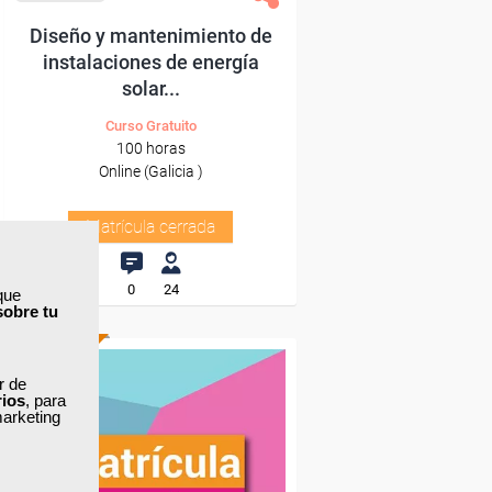
Diseño y mantenimiento de
instalaciones de energía
solar...
Curso Gratuito
100 horas
Online (Galicia )
Matrícula cerrada
0
24
que
sobre tu
ONLINE
ar de
rios
, para
marketing