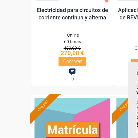
Electricidad para circuitos de
Aplicac
corriente continua y alterna
de REVI
Online
60 horas
450,00 €
O
270,00 €
Comprar
0
ONLINE
ONLINE