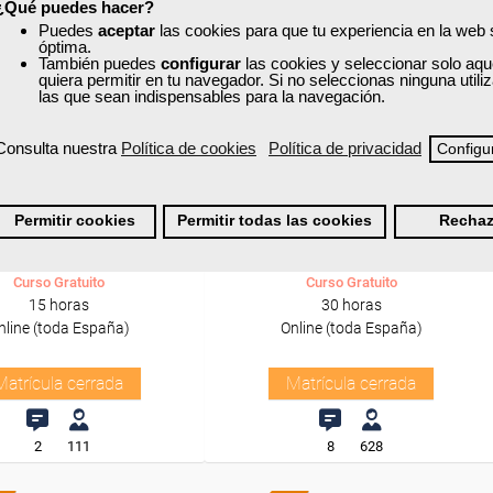
¿Qué puedes hacer?
Puedes
aceptar
las cookies para que tu experiencia en la web
óptima.
También puedes
configurar
las cookies y seleccionar solo aqu
quiera permitir en tu navegador. Si no seleccionas ninguna util
las que sean indispensables para la navegación.
Consulta nuestra
Política de cookies
Política de privacidad
xa
Cursos Femxa
Configu
antenimiento y
Cálculo de estructuras y
ción de instalaciones
elementos estructurales con
Permitir cookies
Permitir todas las cookies
Rechaz
rigoríficas de...
CYPE
Curso Gratuito
Curso Gratuito
15 horas
30 horas
nline (toda España)
Online (toda España)
Matrícula cerrada
Matrícula cerrada
2
111
8
628