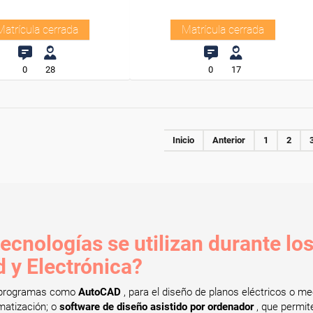
Matrícula cerrada
Matrícula cerrada
0
28
0
17
Inicio
Anterior
1
2
cnologías se utilizan durante los
d y Electrónica?
n programas como
AutoCAD
, para el diseño de planos eléctricos o m
matización; o
software de diseño asistido por ordenador
, que permit