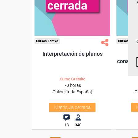
Cursos Femxa
Cursos Fem
Interpretación de planos
M
conserva
f
Curso Gratuito
70 horas
Online (toda España)
O
Matrícula cerrada
18
340