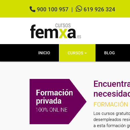
900 100 957
|
619 926 324
INICIO
CURSOS
BLOG
Encuentra
necesida
FORMACIÓN 
Los cursos gratuito
desempleados resid
a esta formación gr