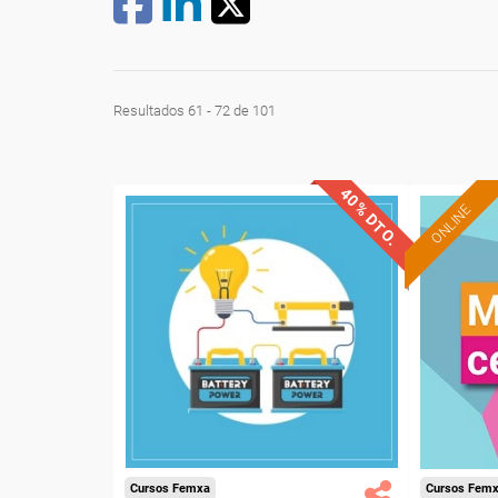
Resultados 61 - 72 de 101
40% DTO.
ONLINE
Descuentos especiales
Sin requisitos de acceso
Diploma
Compra segura
Cursos Femxa
Cursos Fem