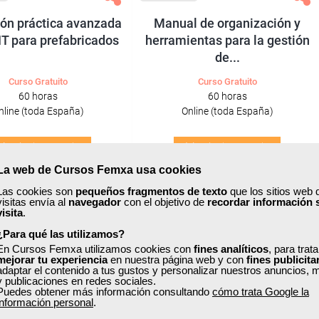
ión práctica avanzada
Manual de organización y
T para prefabricados
herramientas para la gestión
de...
Curso Gratuito
Curso Gratuito
60 horas
60 horas
nline (toda España)
Online (toda España)
Matrícula cerrada
Matrícula cerrada
La web de Cursos Femxa usa cookies
2
85
0
450
Las cookies son
pequeños fragmentos de texto
que los sitios web 
visitas envía al
navegador
con el objetivo de
recordar información 
visita
.
¿Para qué las utilizamos?
ONLINE
En Cursos Femxa utilizamos cookies con
fines analíticos
, para trat
mejorar tu experiencia
en nuestra página web y con
fines publicita
adaptar el contenido a tus gustos y personalizar nuestros anuncios, 
y publicaciones en redes sociales.
Puedes obtener más información consultando
cómo trata Google la
información personal
.