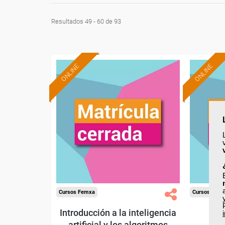
Resultados 49 - 60 de 93
ONLINE
ONLINE
Cursos Femxa
Cursos Fem
Introducción a la inteligencia
Desa
artificial y los algoritmos
fid