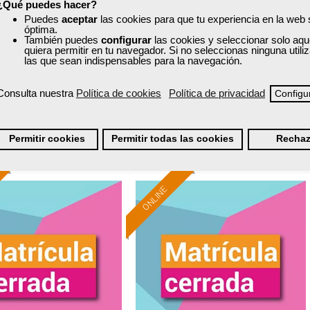
¿Qué puedes hacer?
comercial....
Puedes
aceptar
las cookies para que tu experiencia en la web
óptima.
También puedes
configurar
las cookies y seleccionar solo aqu
Curso Gratuito
Curso Gratuito
quiera permitir en tu navegador. Si no seleccionas ninguna util
50 horas
100 horas
las que sean indispensables para la navegación.
nline (toda España)
Online (toda España)
Consulta nuestra
Política de cookies
Política de privacidad
Configu
Matrícula cerrada
Matrícula cerrada
Permitir cookies
Permitir todas las cookies
Rechaz
0
0
0
0
ONLINE