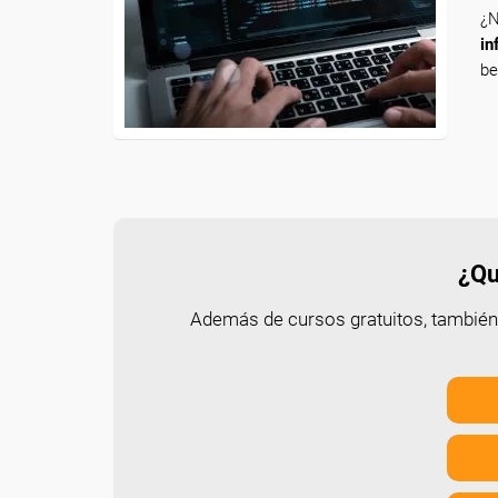
¿N
in
be
¿Qu
Además de cursos gratuitos, tambié