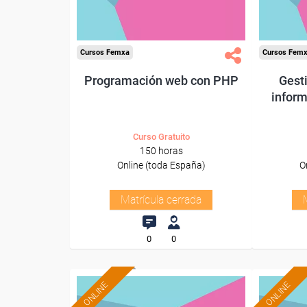
Cursos Femxa
Cursos Fem
Programación web con PHP
Gesti
inform
Curso Gratuito
150 horas
Online (toda España)
O
Matrícula cerrada
0
0
ONLINE
ONLINE