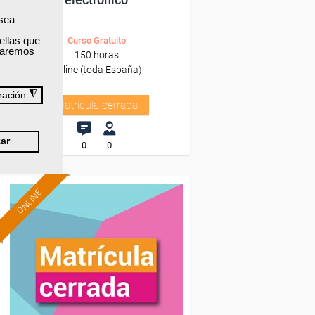
 sea
ellas que
Curso Gratuito
izaremos
150 horas
Online (toda España)
◮
ración
Matrícula cerrada
ar
0
0
ONLINE