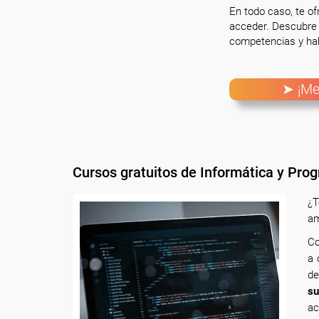
En todo caso, te o
acceder. Descubre 
competencias y hab
➤ ¡Me
Cursos gratuitos de Informática y Pro
¿T
am
Co
a 
de
su
ac