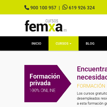
900 100 957
|
619 926 324
INICIO
CURSOS
BLOG
Encuentra
necesida
FORMACIÓN 
Los cursos gratuito
desempleados resid
a esta formación gr