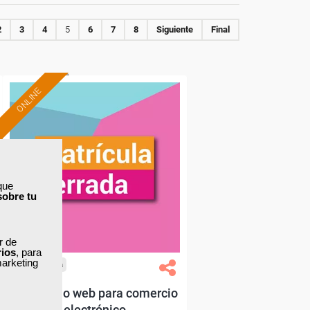
2
3
4
5
6
7
8
Siguiente
Final
ONLINE
que
sobre tu
ar de
rios
, para
marketing
Cursos Femxa
Desarrollo web para comercio
electrónico