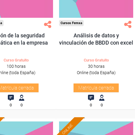
xa
Cursos Femxa
ón de la seguridad
Análisis de datos y
ática en la empresa
vinculación de BBDD con excel
Curso Gratuito
Curso Gratuito
100 horas
30 horas
nline (toda España)
Online (toda España)
Matrícula cerrada
Matrícula cerrada
0
0
0
0
ONLINE