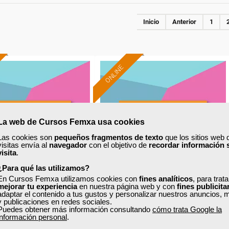
Inicio
Anterior
1
ONLINE
La web de Cursos Femxa usa cookies
Las cookies son
pequeños fragmentos de texto
que los sitios web 
visitas envía al
navegador
con el objetivo de
recordar información 
visita
.
¿Para qué las utilizamos?
En Cursos Femxa utilizamos cookies con
fines analíticos
, para trat
mejorar tu experiencia
en nuestra página web y con
fines publicita
adaptar el contenido a tus gustos y personalizar nuestros anuncios, 
xa
Cursos Femxa
y publicaciones en redes sociales.
Puedes obtener más información consultando
cómo trata Google la
rrollo TIC para la
Desarrollo web frontend con
información personal
.
elización y acción
HTML, CSS y JavaScript