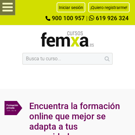
Iniciar sesión
¡Quiero registrarme!
900 100 957
|
619 926 324
Encuentra la formación
online que mejor se
adapta a tus