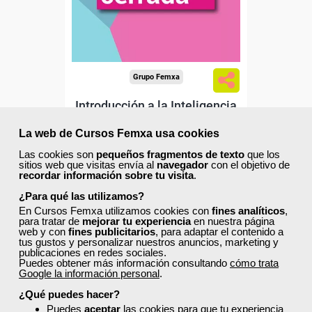
Grupo Femxa
Introducción a la Inteligencia
Artificial y los algoritmos
La web de Cursos Femxa usa cookies
Las cookies son
pequeños fragmentos de texto
que los
Curso Gratuito
sitios web que visitas envía al
navegador
con el objetivo de
recordar información sobre tu visita
.
180 horas
Online (toda España)
¿Para qué las utilizamos?
En Cursos Femxa utilizamos cookies con
fines analíticos
,
para tratar de
mejorar tu experiencia
en nuestra página
Matrícula cerrada
web y con
fines publicitarios
, para adaptar el contenido a
tus gustos y personalizar nuestros anuncios, marketing y
publicaciones en redes sociales.
Puedes obtener más información consultando
cómo trata
0
611
Google la información personal
.
¿Qué puedes hacer?
Puedes
aceptar
las cookies para que tu experiencia