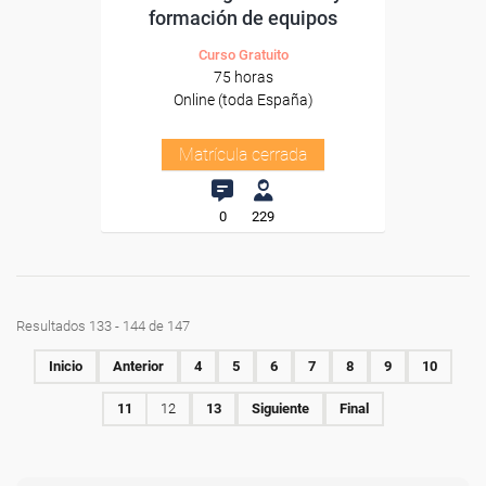
formación de equipos
Curso Gratuito
75 horas
Online (toda España)
Matrícula cerrada
0
229
Resultados 133 - 144 de 147
Inicio
Anterior
4
5
6
7
8
9
10
11
12
13
Siguiente
Final