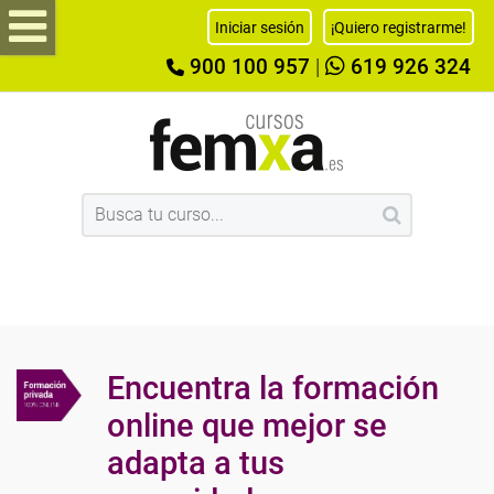
Iniciar sesión
¡Quiero registrarme!
900 100 957
|
619 926 324
Encuentra la formación
online que mejor se
adapta a tus