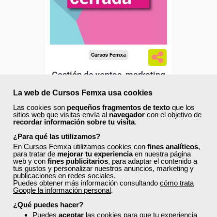
Cursos Femxa
Gestión de ventas, marketing
directo y utilización de
La web de Cursos Femxa usa cookies
redes...
Las cookies son
pequeños fragmentos de texto
que los
sitios web que visitas envía al
navegador
con el objetivo de
Curso Gratuito
recordar información sobre tu visita
.
100 horas
Online (toda España)
¿Para qué las utilizamos?
En Cursos Femxa utilizamos cookies con
fines analíticos
,
para tratar de
mejorar tu experiencia
en nuestra página
Matrícula cerrada
web y con
fines publicitarios
, para adaptar el contenido a
tus gustos y personalizar nuestros anuncios, marketing y
publicaciones en redes sociales.
Puedes obtener más información consultando
cómo trata
0
0
Google la información personal
.
¿Qué puedes hacer?
Puedes
aceptar
las cookies para que tu experiencia