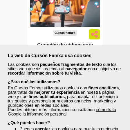
Sector
-Información, Comunicación
y Artes Gráficas.
Cursos Femxa
Creación de vídeos para
publicidad efectiva en RRSS
La web de Cursos Femxa usa cookies
Las cookies son
pequeños fragmentos de texto
que los
sitios web que visitas envía al
navegador
con el objetivo de
Curso Gratuito
recordar información sobre tu visita
.
50 horas
Online (toda España)
¿Para qué las utilizamos?
En Cursos Femxa utilizamos cookies con
fines analíticos
,
para tratar de
mejorar tu experiencia
en nuestra página
Ver curso
web y con
fines publicitarios
, para adaptar el contenido a
tus gustos y personalizar nuestros anuncios, marketing y
publicaciones en redes sociales.
Puedes obtener más información consultando
cómo trata
0
196
Google la información personal
.
¿Qué puedes hacer?
Puedes
aceptar
las cookies para que tu experiencia