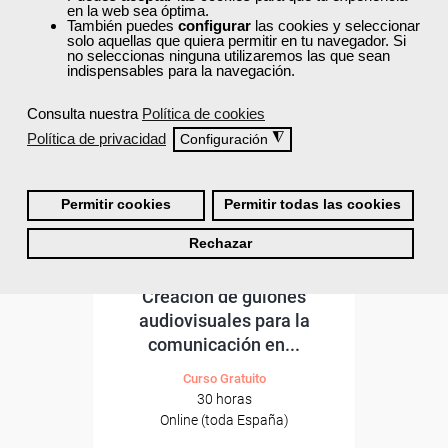
ONLINE
en la web sea óptima.
También puedes
configurar
las cookies y seleccionar
solo aquellas que quiera permitir en tu navegador. Si
Formación 100%
no seleccionas ninguna utilizaremos las que sean
subvencionada.
indispensables para la navegación.
Para desempleados,
Consulta nuestra
Política de cookies
trabajadores y autónomos.
Política de privacidad
◮
Configuración
Sector
-Información, Comunicación
y Artes Gráficas.
Permitir cookies
Permitir todas las cookies
Rechazar
Cursos Femxa
Creación de guiones
audiovisuales para la
comunicación en...
Curso Gratuito
30 horas
Online (toda España)