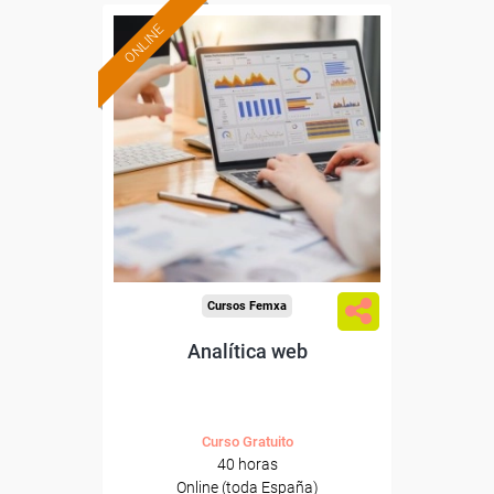
ONLINE
Formación 100%
subvencionada.
Para desempleados,
trabajadores y autónomos.
Sector
-Información, Comunicación
y Artes Gráficas.
Cursos Femxa
Analítica web
Curso Gratuito
40 horas
Online (toda España)