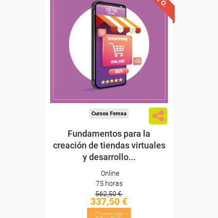
Descuentos especiales
Sin requisitos de acceso
Diploma
Compra segura
Cursos Femxa
Fundamentos para la
creación de tiendas virtuales
y desarrollo...
Online
75 horas
562,50 €
337,50 €
Comprar