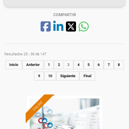
COMPARTIR
Resultados 25 - 36 de 147
Inicio
Anterior
1
2
3
4
5
6
7
8
9
10
Siguiente
Final
ONLINE
Formación 100%
subvencionada.