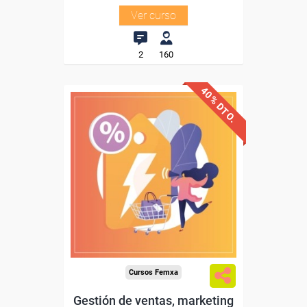
Ver curso
2
160
40% DTO.
Descuentos especiales
Sin requisitos de acceso
Diploma
Compra segura
Cursos Femxa
Gestión de ventas, marketing