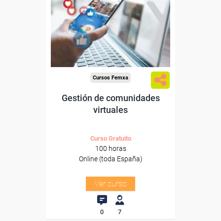
Para desempleados,
trabajadores y autónomos.
Sector
-Comercio.
Cursos Femxa
Gestión de comunidades
virtuales
Curso Gratuito
100 horas
Online (toda España)
Ver curso
0
7