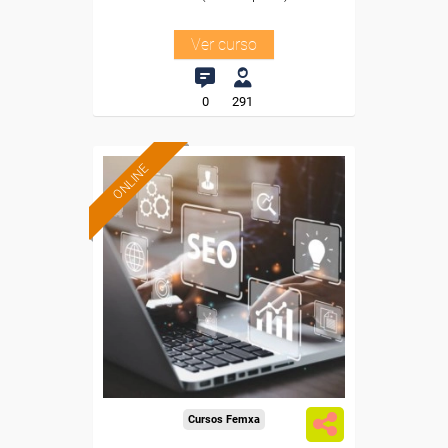
Ver curso
0
291
ONLINE
Formación 100%
subvencionada.
Para desempleados,
trabajadores y autónomos.
Sector
-Comercio.
Cursos Femxa