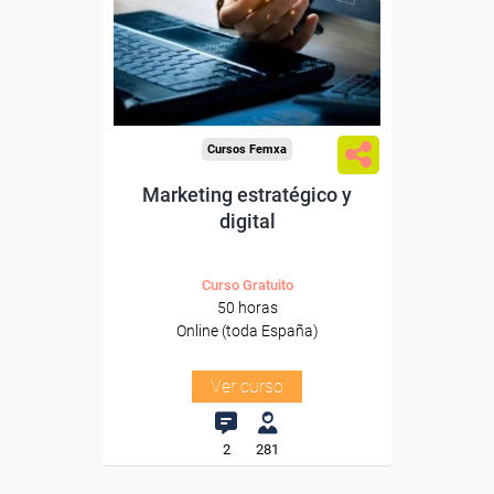
trabajadores y autónomos.
Sector
-Información, Comunicación
y Artes Gráficas.
Cursos Femxa
Marketing estratégico y
digital
Curso Gratuito
50 horas
Online (toda España)
Ver curso
2
281