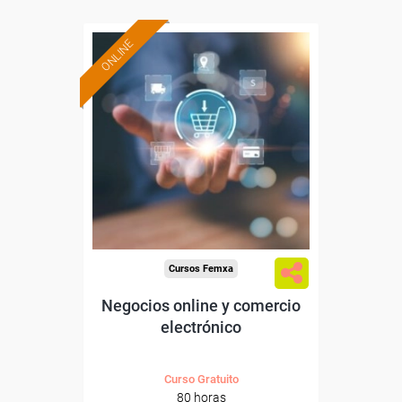
ONLINE
Formación 100%
subvencionada.
Para desempleados,
trabajadores y autónomos.
Sector
-Información, Comunicación
y Artes Gráficas.
Cursos Femxa
Negocios online y comercio
electrónico
Curso Gratuito
80 horas