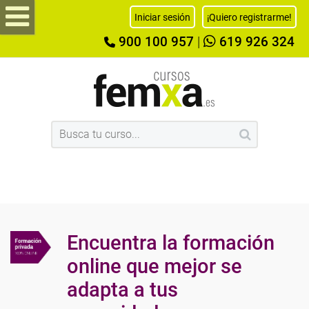
Iniciar sesión
¡Quiero registrarme!
900 100 957
|
619 926 324
Encuentra la formación
online que mejor se
adapta a tus