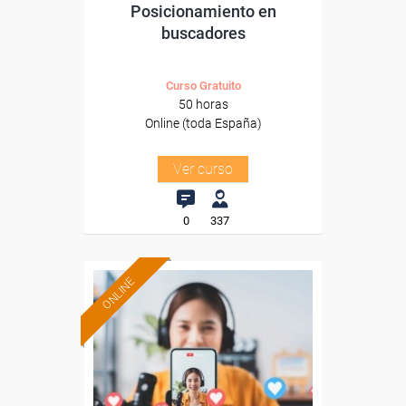
Posicionamiento en
buscadores
Curso Gratuito
50 horas
Online (toda España)
Ver curso
0
337
ONLINE
Formación 100%
subvencionada.
Para desempleados,
trabajadores y autónomos.