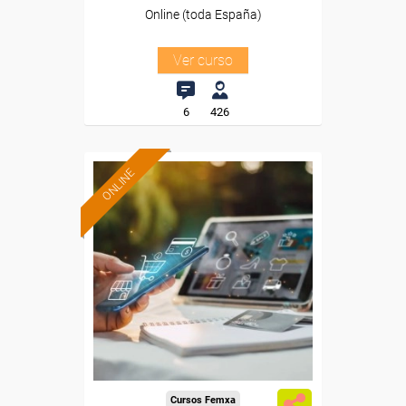
Online (toda España)
Ver curso
6
426
ONLINE
Formación 100%
subvencionada.
Para desempleados,
trabajadores y autónomos.
Sector
-Comercio.
Cursos Femxa