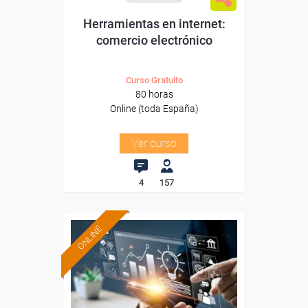
Herramientas en internet:
comercio electrónico
Curso Gratuito
80 horas
Online (toda España)
Ver curso
4
157
ONLINE
Formación 100%
subvencionada.
Para desempleados,