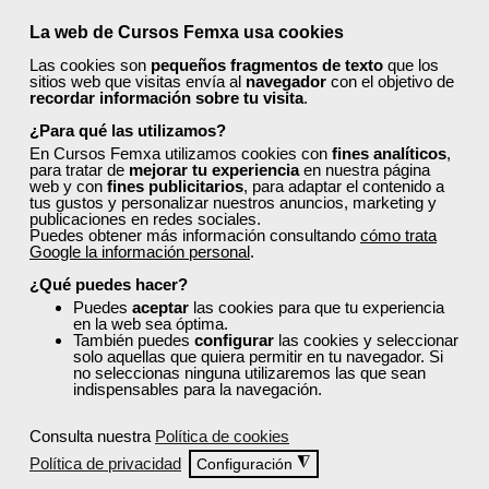
Curso Gratuito
210 horas
La web de Cursos Femxa usa cookies
Online (Comunidad Valenciana, Madrid
Las cookies son
pequeños fragmentos de texto
que los
y Cataluña)
sitios web que visitas envía al
navegador
con el objetivo de
recordar información sobre tu visita
.
Matrícula cerrada
¿Para qué las utilizamos?
En Cursos Femxa utilizamos cookies con
fines analíticos
,
20
1484
para tratar de
mejorar tu experiencia
en nuestra página
web y con
fines publicitarios
, para adaptar el contenido a
tus gustos y personalizar nuestros anuncios, marketing y
publicaciones en redes sociales.
PRESENCIAL
Puedes obtener más información consultando
cómo trata
Google la información personal
.
¿Qué puedes hacer?
Puedes
aceptar
las cookies para que tu experiencia
en la web sea óptima.
También puedes
configurar
las cookies y seleccionar
solo aquellas que quiera permitir en tu navegador. Si
no seleccionas ninguna utilizaremos las que sean
indispensables para la navegación.
Consulta nuestra
Política de cookies
Política de privacidad
◮
Configuración