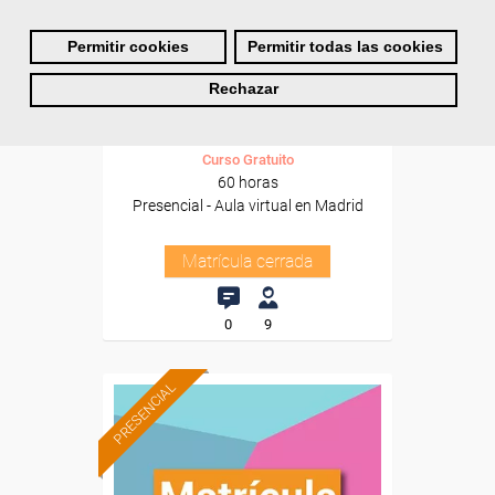
Cursos Femxa
Permitir cookies
Permitir todas las cookies
Control de métodos y tiempos
Rechazar
en los sistemas productivos
Curso Gratuito
60 horas
Presencial - Aula virtual en Madrid
Matrícula cerrada
0
9
PRESENCIAL