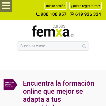
Iniciar sesión
¡Quiero registrarme!
900 100 957
|
619 926 324
Encuentra la formación
online que mejor se
adapta a tus