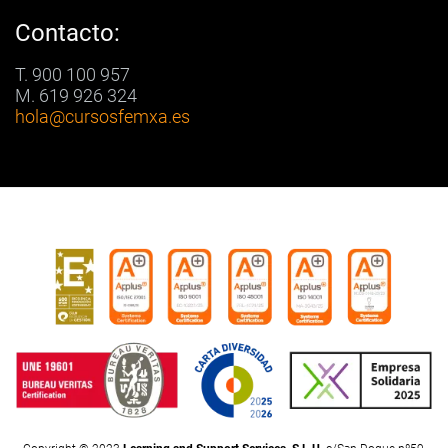
Contacto:
T. 900 100 957
M. 619 926 324
hola
@cursosfemxa.es