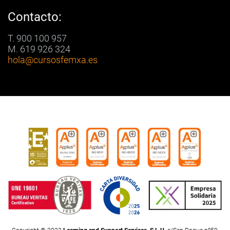
Contacto:
T. 900 100 957
M. 619 926 324
hola
@cursosfemxa.es