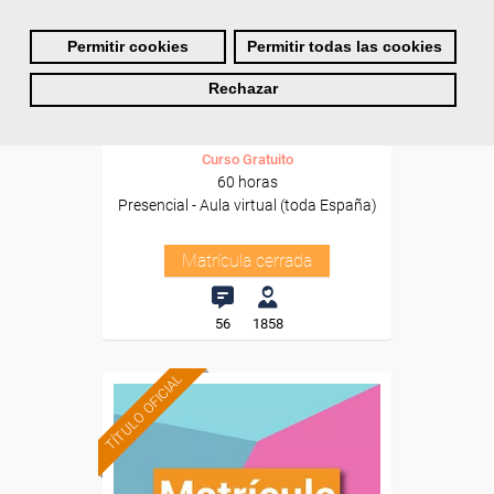
Cursos Femxa
Permitir cookies
Permitir todas las cookies
Sistemas de gestión
Rechazar
ambiental
Curso Gratuito
60 horas
Presencial - Aula virtual (toda España)
Matrícula cerrada
56
1858
TÍTULO OFICIAL