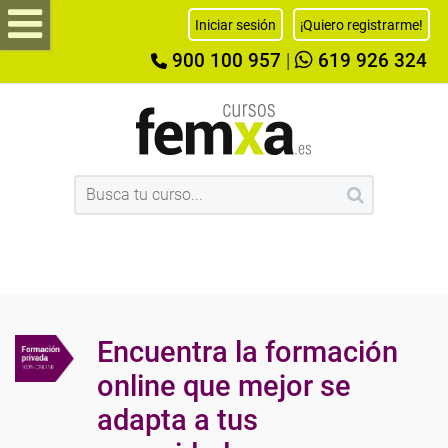
Iniciar sesión
¡Quiero registrarme!
900 100 957
|
619 926 324
Encuentra la formación
online que mejor se
adapta a tus