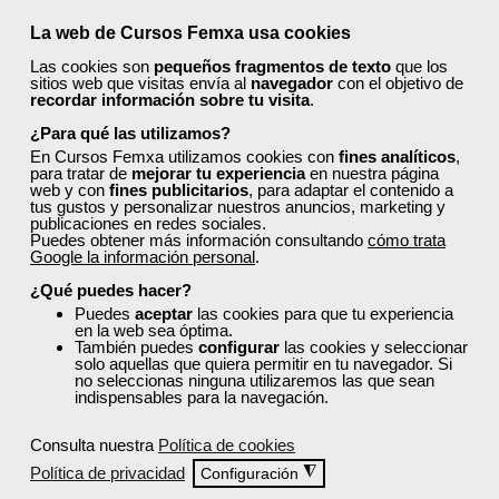
Curso Gratuito
50 horas
La web de Cursos Femxa usa cookies
Presencial - Aula virtual (toda España)
Las cookies son
pequeños fragmentos de texto
que los
sitios web que visitas envía al
navegador
con el objetivo de
recordar información sobre tu visita
.
Matrícula cerrada
¿Para qué las utilizamos?
En Cursos Femxa utilizamos cookies con
fines analíticos
,
18
12
para tratar de
mejorar tu experiencia
en nuestra página
web y con
fines publicitarios
, para adaptar el contenido a
tus gustos y personalizar nuestros anuncios, marketing y
publicaciones en redes sociales.
AULA VIRTUAL
Puedes obtener más información consultando
cómo trata
Google la información personal
.
¿Qué puedes hacer?
Puedes
aceptar
las cookies para que tu experiencia
en la web sea óptima.
También puedes
configurar
las cookies y seleccionar
solo aquellas que quiera permitir en tu navegador. Si
no seleccionas ninguna utilizaremos las que sean
indispensables para la navegación.
Consulta nuestra
Política de cookies
Política de privacidad
◮
Configuración