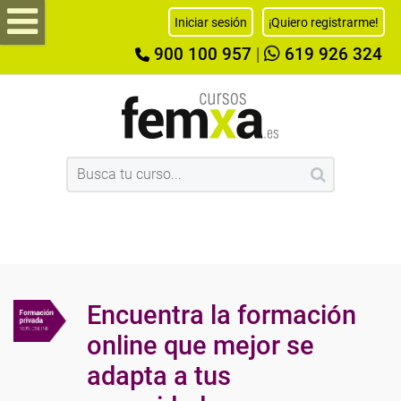
Iniciar sesión
¡Quiero registrarme!
900 100 957
|
619 926 324
Encuentra la formación
online que mejor se
adapta a tus