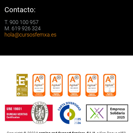
Contacto:
T. 900 100 957
M. 619 926 324
hola
@cursosfemxa.es