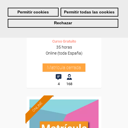
Cursos Femxa
Permitir cookies
Permitir todas las cookies
La cocina al vacío como
Rechazar
herramienta de gestión
Curso Gratuito
35 horas
Online (toda España)
Matrícula cerrada
4
168
ONLINE