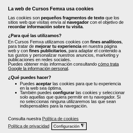
Curso Gratuito
100 horas
La web de Cursos Femxa usa cookies
Online (toda España)
Las cookies son
pequeños fragmentos de texto
que los
sitios web que visitas envía al
navegador
con el objetivo de
recordar información sobre tu visita
.
Matrícula cerrada
¿Para qué las utilizamos?
En Cursos Femxa utilizamos cookies con
fines analíticos
,
4
260
para tratar de
mejorar tu experiencia
en nuestra página
web y con
fines publicitarios
, para adaptar el contenido a
tus gustos y personalizar nuestros anuncios, marketing y
publicaciones en redes sociales.
Puedes obtener más información consultando
cómo trata
ONLINE
Google la información personal
.
¿Qué puedes hacer?
Puedes
aceptar
las cookies para que tu experiencia
en la web sea óptima.
También puedes
configurar
las cookies y seleccionar
solo aquellas que quiera permitir en tu navegador. Si
no seleccionas ninguna utilizaremos las que sean
indispensables para la navegación.
Consulta nuestra
Política de cookies
Política de privacidad
◮
Configuración