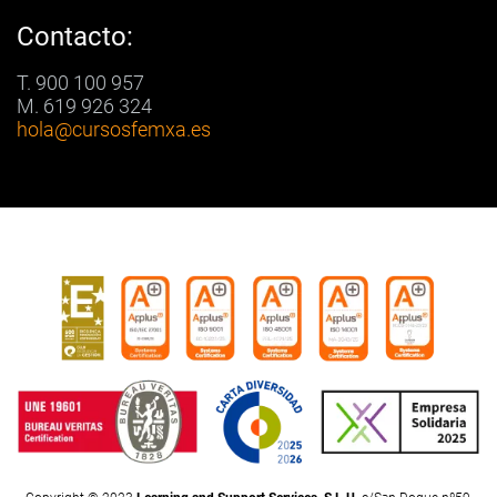
Contacto:
T. 900 100 957
M. 619 926 324
hola
@cursosfemxa.es