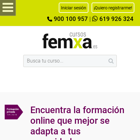
Iniciar sesión
¡Quiero registrarme!
900 100 957
|
619 926 324
Encuentra la formación
online que mejor se
adapta a tus