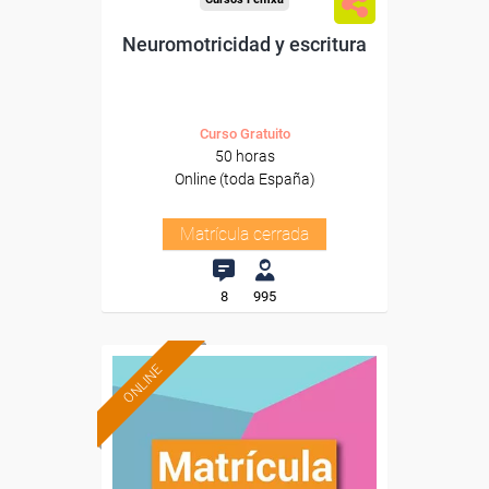
Neuromotricidad y escritura
Curso Gratuito
50 horas
Online (toda España)
Matrícula cerrada
8
995
ONLINE