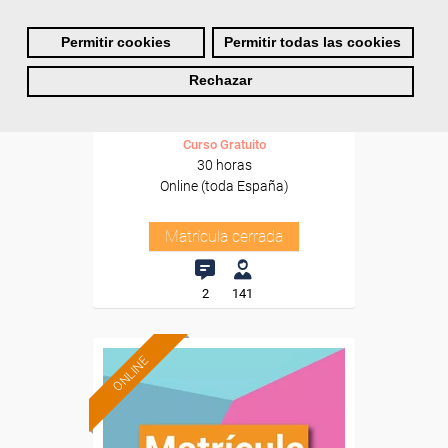
Cursos Femxa
Permitir cookies
Permitir todas las cookies
Análisis de problemas y toma
Rechazar
de decisiones
Curso Gratuito
30 horas
Online (toda España)
Matrícula cerrada
2
141
ONLINE