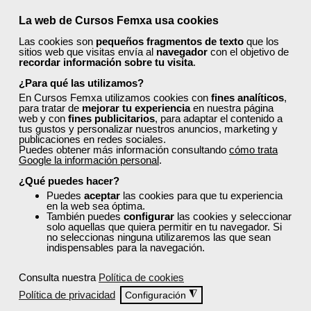
Curso Gratuito
25 horas
La web de Cursos Femxa usa cookies
Online (toda España)
Las cookies son
pequeños fragmentos de texto
que los
sitios web que visitas envía al
navegador
con el objetivo de
recordar información sobre tu visita
.
Matrícula cerrada
¿Para qué las utilizamos?
En Cursos Femxa utilizamos cookies con
fines analíticos
,
4
124
para tratar de
mejorar tu experiencia
en nuestra página
web y con
fines publicitarios
, para adaptar el contenido a
tus gustos y personalizar nuestros anuncios, marketing y
publicaciones en redes sociales.
Puedes obtener más información consultando
cómo trata
ONLINE
Google la información personal
.
¿Qué puedes hacer?
Puedes
aceptar
las cookies para que tu experiencia
en la web sea óptima.
También puedes
configurar
las cookies y seleccionar
solo aquellas que quiera permitir en tu navegador. Si
no seleccionas ninguna utilizaremos las que sean
indispensables para la navegación.
Consulta nuestra
Política de cookies
Política de privacidad
◮
Configuración