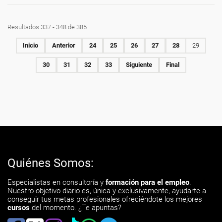
Resultados 337 - 348 de 385
Inicio
Anterior
24
25
26
27
28
29
30
31
32
33
Siguiente
Final
Quiénes Somos:
Especialistas en consultoría y
formación para el empleo
.
Nuestro objetivo diario es, única y exclusivamente, ayudarte a
conseguir tus metas profesionales ofreciéndote los mejores
cursos
del momento. ¿Te apuntas?