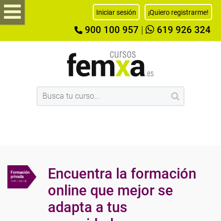
Iniciar sesión
¡Quiero registrarme!
900 100 957
|
619 926 324
Encuentra la formación
online que mejor se
adapta a tus