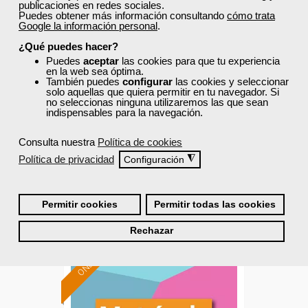
publicaciones en redes sociales.
Puedes obtener más información consultando
cómo trata
Cursos Femxa
Google la información personal
.
¿Qué puedes hacer?
Implantación de aplicaciones
Puedes
aceptar
las cookies para que tu experiencia
web en entornos internet,
en la web sea óptima.
También puedes
configurar
las cookies y seleccionar
intranet...
solo aquellas que quiera permitir en tu navegador. Si
no seleccionas ninguna utilizaremos las que sean
Curso Gratuito
indispensables para la navegación.
90 horas
Presencial - Aula virtual en Madrid
Consulta nuestra
Política de cookies
Política de privacidad
◮
Configuración
Matrícula cerrada
Permitir cookies
Permitir todas las cookies
0
0
Rechazar
ONLINE