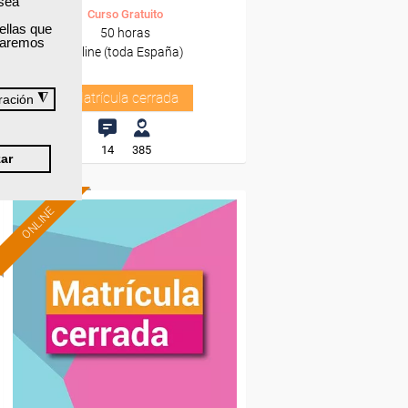
 sea
Curso Gratuito
ellas que
50 horas
izaremos
Online (toda España)
Matrícula cerrada
◮
ración
14
385
ar
ONLINE