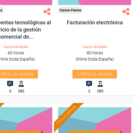
xa
Cursos Femxa
entas tecnológicas al
Facturación electrónica
icio de la gestión
comercial de...
Curso Gratuito
Curso Gratuito
60 horas
80 horas
nline (toda España)
Online (toda España)
Matrícula cerrada
Matrícula cerrada
0
282
2
285
TÍTULO OFICIAL