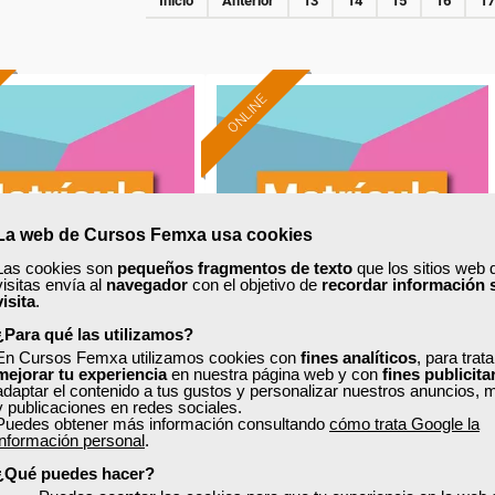
Inicio
Anterior
13
14
15
16
17
ONLINE
La web de Cursos Femxa usa cookies
Las cookies son
pequeños fragmentos de texto
que los sitios web 
visitas envía al
navegador
con el objetivo de
recordar información 
visita
.
¿Para qué las utilizamos?
En Cursos Femxa utilizamos cookies con
fines analíticos
, para trat
mejorar tu experiencia
en nuestra página web y con
fines publicita
xa
Cursos Femxa
adaptar el contenido a tus gustos y personalizar nuestros anuncios, 
y publicaciones en redes sociales.
 de recursos humanos
Finanzas para no financieros
Puedes obtener más información consultando
cómo trata Google la
información personal
.
¿Qué puedes hacer?