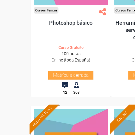
Cursos Femxa
Cursos Fem
Photoshop básico
Herrami
serv
Curso Gratuito
100 horas
Online (toda España)
O
Matrícula cerrada
12
308
AULA VIRTUAL
ONLINE