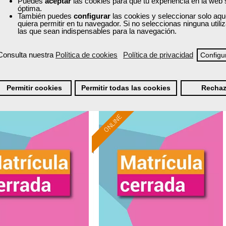
Puedes
aceptar
las cookies para que tu experiencia en la web
óptima.
Curso Gratuito
Curso Gratuito
También puedes
configurar
las cookies y seleccionar solo aqu
65 horas
40 horas
quiera permitir en tu navegador. Si no seleccionas ninguna util
Online (Navarra )
Online (toda España)
las que sean indispensables para la navegación.
Matrícula cerrada
Matrícula cerrada
Consulta nuestra
Política de cookies
Política de privacidad
Configu
0
112
6
153
Permitir cookies
Permitir todas las cookies
Rechaz
ONLINE