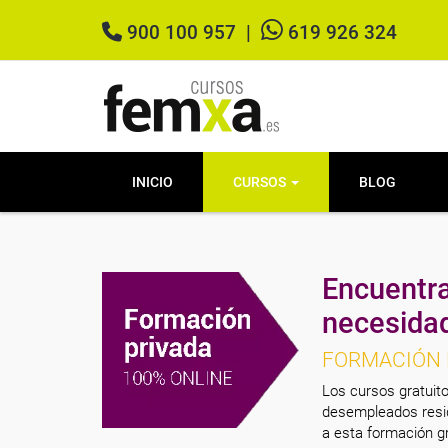
900 100 957
|
619 926 324
INICIO
CURSOS
BLOG
Encuentra
necesida
FORMACIÓN 
Los cursos gratuito
desempleados resid
a esta formación gr