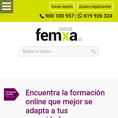
Iniciar sesión
¡Quiero registrarme!
900 100 957
|
619 926 324
Encuentra la formación
online que mejor se
adapta a tus