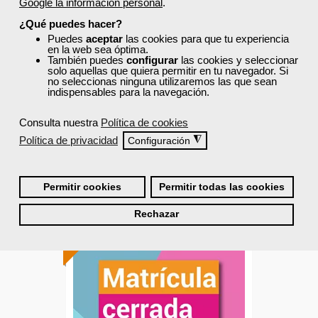
Control de quejas y
Google la información personal
.
reclamaciones
¿Qué puedes hacer?
Puedes
aceptar
las cookies para que tu experiencia
en la web sea óptima.
También puedes
configurar
las cookies y seleccionar
Curso Gratuito
solo aquellas que quiera permitir en tu navegador. Si
20 horas
no seleccionas ninguna utilizaremos las que sean
Presencial - Aula virtual en Madrid
indispensables para la navegación.
Consulta nuestra
Política de cookies
Matrícula cerrada
Política de privacidad
◮
Configuración
0
15
Permitir cookies
Permitir todas las cookies
Rechazar
ONLINE