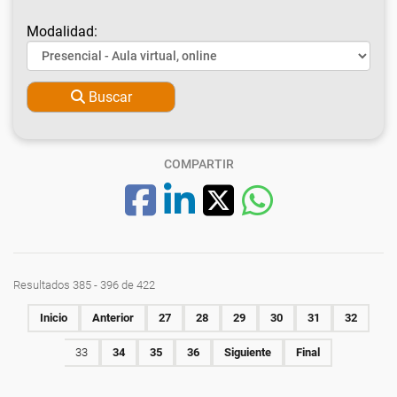
Modalidad:
Buscar
COMPARTIR
Resultados 385 - 396 de 422
Inicio
Anterior
27
28
29
30
31
32
33
34
35
36
Siguiente
Final