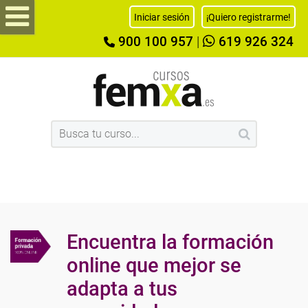
Iniciar sesión
¡Quiero registrarme!
900 100 957
|
619 926 324
Encuentra la formación
online que mejor se
adapta a tus