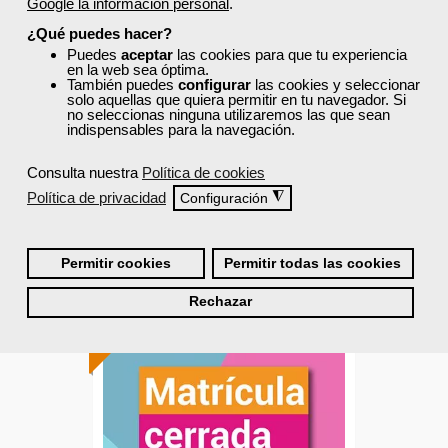
El protocolo en hostelería
Google la información personal
.
¿Qué puedes hacer?
Puedes
aceptar
las cookies para que tu experiencia
en la web sea óptima.
También puedes
configurar
las cookies y seleccionar
Curso Gratuito
solo aquellas que quiera permitir en tu navegador. Si
25 horas
no seleccionas ninguna utilizaremos las que sean
Presencial - Aula virtual en Valencia
indispensables para la navegación.
Consulta nuestra
Política de cookies
Matrícula cerrada
Política de privacidad
◮
Configuración
0
19
Permitir cookies
Permitir todas las cookies
PRESENCIAL
Rechazar