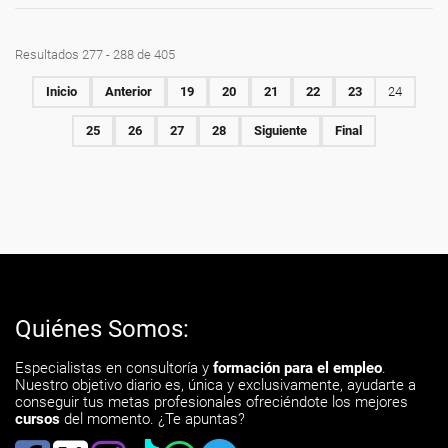
Resultados 277 - 288 de 405
Inicio
Anterior
19
20
21
22
23
24
25
26
27
28
Siguiente
Final
Quiénes Somos:
Especialistas en consultoría y
formación para el empleo
.
Nuestro objetivo diario es, única y exclusivamente, ayudarte a
conseguir tus metas profesionales ofreciéndote los mejores
cursos
del momento. ¿Te apuntas?