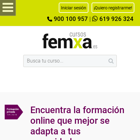
Iniciar sesión
¡Quiero registrarme!
900 100 957
|
619 926 324
Encuentra la formación
online que mejor se
adapta a tus