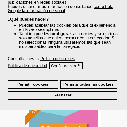
publicaciones en redes sociales.
Puedes obtener más información consultando
cómo trata
Grupo Femxa
Google la información personal
.
¿Qué puedes hacer?
Tienda virtual: Prestashop
Puedes
aceptar
las cookies para que tu experiencia
en la web sea óptima.
También puedes
configurar
las cookies y seleccionar
solo aquellas que quiera permitir en tu navegador. Si
no seleccionas ninguna utilizaremos las que sean
Curso Gratuito
indispensables para la navegación.
60 horas
Online (toda España)
Consulta nuestra
Política de cookies
Política de privacidad
◮
Configuración
Matrícula cerrada
Permitir cookies
Permitir todas las cookies
15
1094
Rechazar
ONLINE