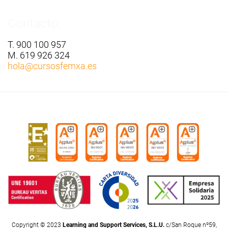
Contacto:
T. 900 100 957
M. 619 926 324
hola
@cursosfemxa.es
Copyright © 2023
Learning and Support Services, S.L.U.
c/San Roque nº59,