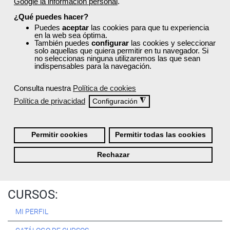
Google la información personal
.
Registrarse
¿Qué puedes hacer?
Puedes
aceptar
las cookies para que tu experiencia
en la web sea óptima.
También puedes
configurar
las cookies y seleccionar
solo aquellas que quiera permitir en tu navegador. Si
no seleccionas ninguna utilizaremos las que sean
Quiénes Somos:
indispensables para la navegación.
Especialistas en consultoría y
formación para el empleo
.
Consulta nuestra
Política de cookies
Nuestro objetivo diario es, única y exclusivamente, ayudarte a
Política de privacidad
◮
Configuración
conseguir tus metas profesionales ofreciéndote los mejores
cursos
del momento. ¿Te apuntas?
Permitir cookies
Permitir todas las cookies
Más sobre Femxa
Rechazar
CURSOS:
MI PERFIL