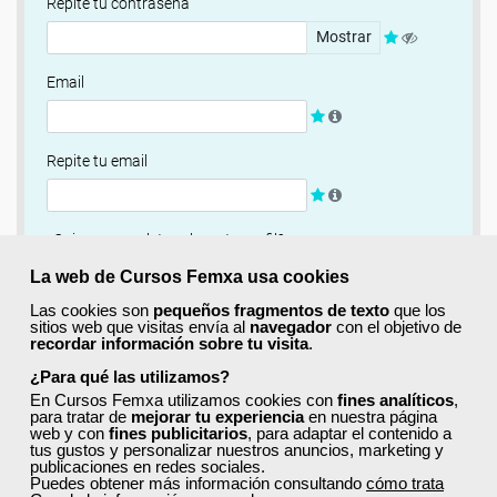
Repite tu contraseña
Mostrar
Email
Repite tu email
¿Quieres completar ahora tu perfil?
Si
No, completaré mi perfil más adelante
La web de Cursos Femxa usa cookies
Las cookies son
pequeños fragmentos de texto
que los
Newsletter
sitios web que visitas envía al
navegador
con el objetivo de
recordar información sobre tu visita
.
Si, quiero recibir información sobre cursos, ofertas
exclusivas y recursos para el aprendizaje.
¿Para qué las utilizamos?
En Cursos Femxa utilizamos cookies con
fines analíticos
,
para tratar de
mejorar tu experiencia
en nuestra página
Términos y condiciones
web y con
fines publicitarios
, para adaptar el contenido a
tus gustos y personalizar nuestros anuncios, marketing y
He leído y acepto la
Política de Privacidad
publicaciones en redes sociales.
Puedes obtener más información consultando
cómo trata