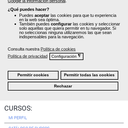
Google la información personal
.
Registrarse
¿Qué puedes hacer?
Puedes
aceptar
las cookies para que tu experiencia
en la web sea óptima.
También puedes
configurar
las cookies y seleccionar
solo aquellas que quiera permitir en tu navegador. Si
no seleccionas ninguna utilizaremos las que sean
Quiénes Somos:
indispensables para la navegación.
Especialistas en consultoría y
formación para el empleo
.
Consulta nuestra
Política de cookies
Nuestro objetivo diario es, única y exclusivamente, ayudarte a
Política de privacidad
◮
Configuración
conseguir tus metas profesionales ofreciéndote los mejores
cursos
del momento. ¿Te apuntas?
Permitir cookies
Permitir todas las cookies
Más sobre Femxa
Rechazar
CURSOS:
MI PERFIL