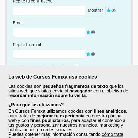
Repite tu contraseña
Mostrar
Email
Repite tu email
¿Quieres completar ahora tu perfil?
Si
No, completaré mi perfil más adelante
La web de Cursos Femxa usa cookies
Las cookies son
pequeños fragmentos de texto
que los
Newsletter
sitios web que visitas envía al
navegador
con el objetivo de
recordar información sobre tu visita
.
Si, quiero recibir información sobre cursos, ofertas
exclusivas y recursos para el aprendizaje.
¿Para qué las utilizamos?
En Cursos Femxa utilizamos cookies con
fines analíticos
,
para tratar de
mejorar tu experiencia
en nuestra página
Términos y condiciones
web y con
fines publicitarios
, para adaptar el contenido a
tus gustos y personalizar nuestros anuncios, marketing y
He leído y acepto la
Política de Privacidad
publicaciones en redes sociales.
Puedes obtener más información consultando
cómo trata