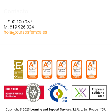
Contacto:
T. 900 100 957
M. 619 926 324
hola
@cursosfemxa.es
Copyright © 2023
Learning and Support Services, S.L.U.
c/San Roque nº59,