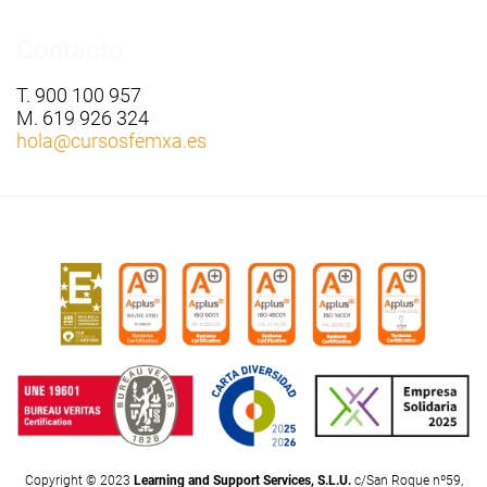
Contacto:
T. 900 100 957
M. 619 926 324
hola
@cursosfemxa.es
Copyright © 2023
Learning and Support Services, S.L.U.
c/San Roque nº59,