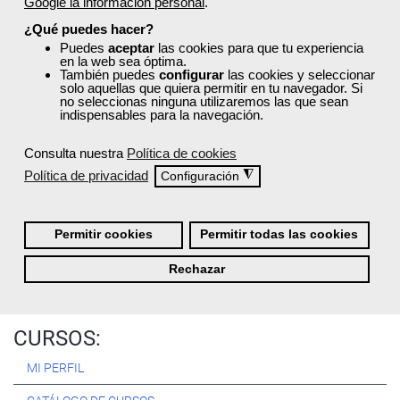
Google la información personal
.
Registrarse
¿Qué puedes hacer?
Puedes
aceptar
las cookies para que tu experiencia
en la web sea óptima.
También puedes
configurar
las cookies y seleccionar
solo aquellas que quiera permitir en tu navegador. Si
no seleccionas ninguna utilizaremos las que sean
Quiénes Somos:
indispensables para la navegación.
Especialistas en consultoría y
formación para el empleo
.
Consulta nuestra
Política de cookies
Nuestro objetivo diario es, única y exclusivamente, ayudarte a
Política de privacidad
◮
Configuración
conseguir tus metas profesionales ofreciéndote los mejores
cursos
del momento. ¿Te apuntas?
Permitir cookies
Permitir todas las cookies
Más sobre Femxa
Rechazar
CURSOS:
MI PERFIL