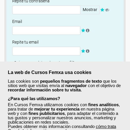
Repite tu contraseña
Mostrar
Email
Repite tu email
¿Quieres completar ahora tu perfil?
Si
No, completaré mi perfil más adelante
La web de Cursos Femxa usa cookies
Las cookies son
pequeños fragmentos de texto
que los
Newsletter
sitios web que visitas envía al
navegador
con el objetivo de
recordar información sobre tu visita
.
Si, quiero recibir información sobre cursos, ofertas
exclusivas y recursos para el aprendizaje.
¿Para qué las utilizamos?
En Cursos Femxa utilizamos cookies con
fines analíticos
,
para tratar de
mejorar tu experiencia
en nuestra página
Términos y condiciones
web y con
fines publicitarios
, para adaptar el contenido a
tus gustos y personalizar nuestros anuncios, marketing y
He leído y acepto la
Política de Privacidad
publicaciones en redes sociales.
Puedes obtener más información consultando
cómo trata