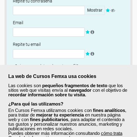
Repite tu contraseña
Mostrar
Email
Repite tu email
¿Quieres completar ahora tu perfil?
Si
No, completaré mi perfil más adelante
La web de Cursos Femxa usa cookies
Las cookies son
pequeños fragmentos de texto
que los
Newsletter
sitios web que visitas envía al
navegador
con el objetivo de
recordar información sobre tu visita
.
Si, quiero recibir información sobre cursos, ofertas
exclusivas y recursos para el aprendizaje.
¿Para qué las utilizamos?
En Cursos Femxa utilizamos cookies con
fines analíticos
,
para tratar de
mejorar tu experiencia
en nuestra página
Términos y condiciones
web y con
fines publicitarios
, para adaptar el contenido a
tus gustos y personalizar nuestros anuncios, marketing y
He leído y acepto la
Política de Privacidad
publicaciones en redes sociales.
Puedes obtener más información consultando
cómo trata