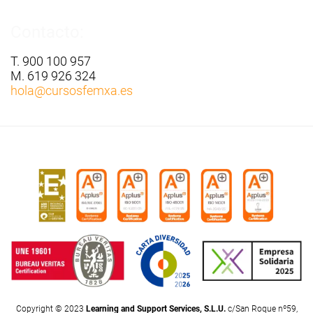
Contacto:
T. 900 100 957
M. 619 926 324
hola
@cursosfemxa.es
Copyright © 2023
Learning and Support Services, S.L.U.
c/San Roque nº59,