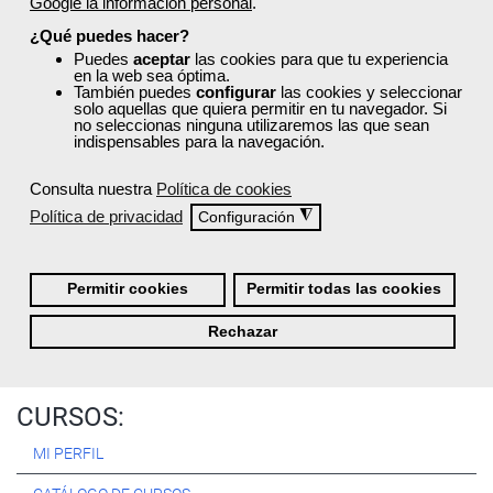
Google la información personal
.
Registrarse
¿Qué puedes hacer?
Puedes
aceptar
las cookies para que tu experiencia
en la web sea óptima.
También puedes
configurar
las cookies y seleccionar
solo aquellas que quiera permitir en tu navegador. Si
no seleccionas ninguna utilizaremos las que sean
Quiénes Somos:
indispensables para la navegación.
Especialistas en consultoría y
formación para el empleo
.
Consulta nuestra
Política de cookies
Nuestro objetivo diario es, única y exclusivamente, ayudarte a
Política de privacidad
◮
Configuración
conseguir tus metas profesionales ofreciéndote los mejores
cursos
del momento. ¿Te apuntas?
Permitir cookies
Permitir todas las cookies
Más sobre Femxa
Rechazar
CURSOS:
MI PERFIL