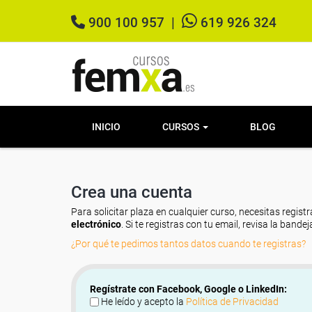
900 100 957
|
619 926 324
INICIO
CURSOS
BLOG
Crea una cuenta
Para solicitar plaza en cualquier curso, necesitas registr
electrónico
. Si te registras con tu email, revisa la band
¿Por qué te pedimos tantos datos cuando te registras?
Regístrate con Facebook, Google o LinkedIn:
He leído y acepto la
Política de Privacidad