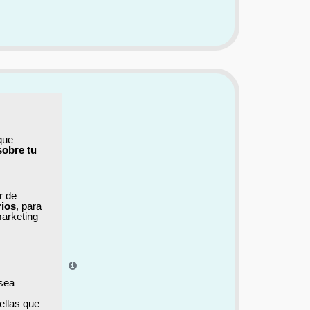
que
sobre tu
ar de
rios
, para
marketing
el aprendizaje.
 sea
ellas que