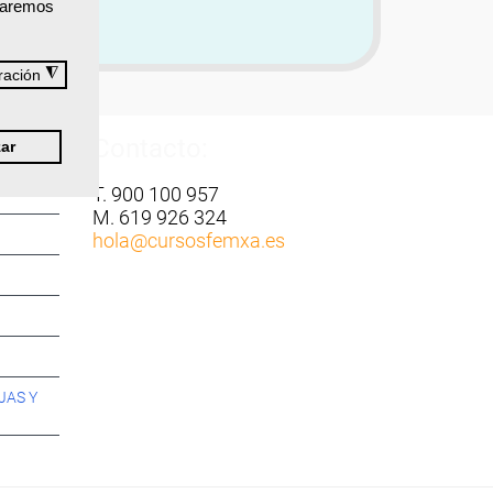
izaremos
◮
ración
Contacto:
ar
T. 900 100 957
M. 619 926 324
hola
@cursosfemxa.es
JAS Y