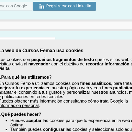
rse con Google
Registrarse con LinkedIn
La web de Cursos Femxa usa cookies
Mostrar
Las cookies son
pequeños fragmentos de texto
que los sitios web 
visitas envía al
navegador
con el objetivo de
recordar información 
Mostrar
visita
.
¿Para qué las utilizamos?
En Cursos Femxa utilizamos cookies con
fines analíticos
, para trat
mejorar tu experiencia
en nuestra página web y con
fines publicita
adaptar el contenido a tus gustos y personalizar nuestros anuncios, 
y publicaciones en redes sociales.
Puedes obtener más información consultando
cómo trata Google la
No, completaré mi perfil más adelante
información personal
.
uiero recibir información sobre cursos, ofertas exclusivas y recursos para 
¿Qué puedes hacer?
Puedes
aceptar
las cookies para que tu experiencia en la web
óptima.
ído y acepto la
Política de Privacidad
También puedes
configurar
las cookies y seleccionar solo aqu