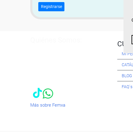
Registrarse
Quiénes Somos:
CUR
Especialistas en consultoría y
MI PE
formación para el empleo
. Nuestro
objetivo diario es, única y
CATÁ
exclusivamente, ayudarte a conseguir
tus metas profesionales ofreciéndote
BLOG
los mejores
cursos
del momento. ¿Te
apuntas?
FAQ´
Más sobre Femxa