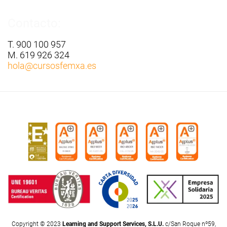
Contacto:
T. 900 100 957
M. 619 926 324
hola
@cursosfemxa.es
Copyright © 2023
Learning and Support Services, S.L.U.
c/San Roque nº59,