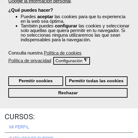
Google la información personal
.
Registrarse
¿Qué puedes hacer?
Puedes
aceptar
las cookies para que tu experiencia
en la web sea óptima.
También puedes
configurar
las cookies y seleccionar
solo aquellas que quiera permitir en tu navegador. Si
no seleccionas ninguna utilizaremos las que sean
Quiénes Somos:
indispensables para la navegación.
Especialistas en consultoría y
formación para el empleo
.
Consulta nuestra
Política de cookies
Nuestro objetivo diario es, única y exclusivamente, ayudarte a
Política de privacidad
◮
Configuración
conseguir tus metas profesionales ofreciéndote los mejores
cursos
del momento. ¿Te apuntas?
Permitir cookies
Permitir todas las cookies
Más sobre Femxa
Rechazar
CURSOS:
MI PERFIL