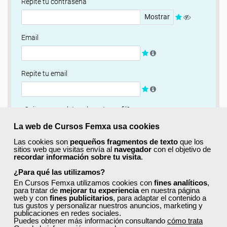
Repite tu contraseña
Mostrar
Email
Repite tu email
¿Quieres completar ahora tu perfil?
Si
No, completaré mi perfil más adelante
La web de Cursos Femxa usa cookies
Las cookies son
pequeños fragmentos de texto
que los
Newsletter
sitios web que visitas envía al
navegador
con el objetivo de
recordar información sobre tu visita
.
Si, quiero recibir información sobre cursos, ofertas
exclusivas y recursos para el aprendizaje.
¿Para qué las utilizamos?
En Cursos Femxa utilizamos cookies con
fines analíticos
,
para tratar de
mejorar tu experiencia
en nuestra página
Términos y condiciones
web y con
fines publicitarios
, para adaptar el contenido a
tus gustos y personalizar nuestros anuncios, marketing y
He leído y acepto la
Política de Privacidad
publicaciones en redes sociales.
Puedes obtener más información consultando
cómo trata