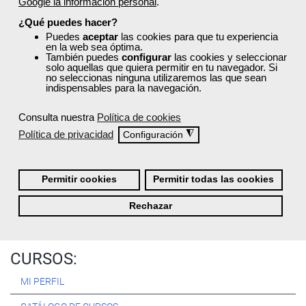
Google la información personal
.
Registrarse
¿Qué puedes hacer?
Puedes
aceptar
las cookies para que tu experiencia
en la web sea óptima.
También puedes
configurar
las cookies y seleccionar
solo aquellas que quiera permitir en tu navegador. Si
no seleccionas ninguna utilizaremos las que sean
Quiénes Somos:
indispensables para la navegación.
Especialistas en consultoría y
formación para el empleo
.
Consulta nuestra
Política de cookies
Nuestro objetivo diario es, única y exclusivamente, ayudarte a
Política de privacidad
◮
Configuración
conseguir tus metas profesionales ofreciéndote los mejores
cursos
del momento. ¿Te apuntas?
Permitir cookies
Permitir todas las cookies
Más sobre Femxa
Rechazar
CURSOS:
MI PERFIL