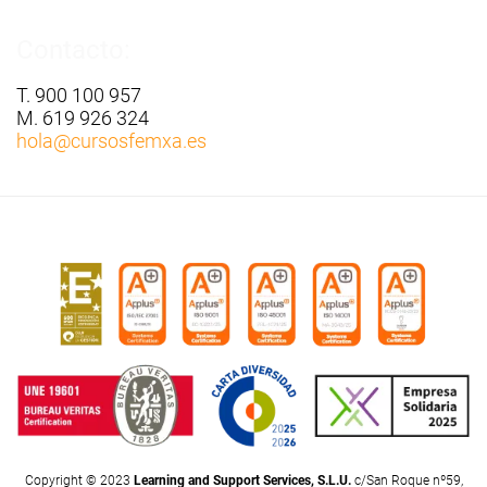
Contacto:
T. 900 100 957
M. 619 926 324
hola
@cursosfemxa.es
Copyright © 2023
Learning and Support Services, S.L.U.
c/San Roque nº59,