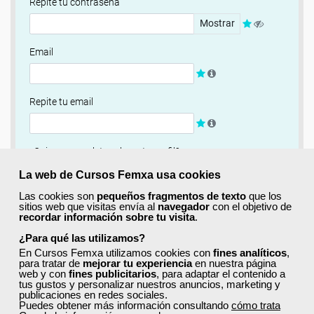
Repite tu contraseña
Mostrar
Email
Repite tu email
¿Quieres completar ahora tu perfil?
Si
No, completaré mi perfil más adelante
La web de Cursos Femxa usa cookies
Las cookies son
pequeños fragmentos de texto
que los
Newsletter
sitios web que visitas envía al
navegador
con el objetivo de
recordar información sobre tu visita
.
Si, quiero recibir información sobre cursos, ofertas
exclusivas y recursos para el aprendizaje.
¿Para qué las utilizamos?
En Cursos Femxa utilizamos cookies con
fines analíticos
,
para tratar de
mejorar tu experiencia
en nuestra página
Términos y condiciones
web y con
fines publicitarios
, para adaptar el contenido a
tus gustos y personalizar nuestros anuncios, marketing y
He leído y acepto la
Política de Privacidad
publicaciones en redes sociales.
Puedes obtener más información consultando
cómo trata