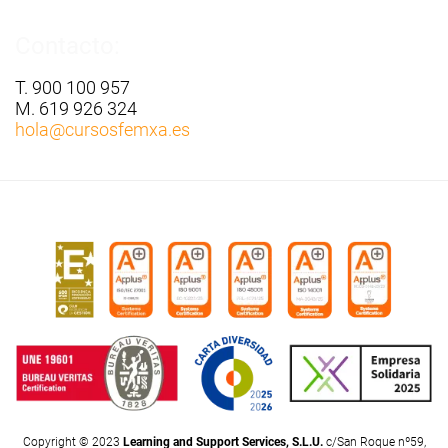
Contacto:
T. 900 100 957
M. 619 926 324
hola
@cursosfemxa.es
Copyright © 2023
Learning and Support Services, S.L.U.
c/San Roque nº59,