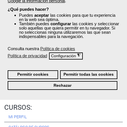
Google la información personal
.
Registrarse
¿Qué puedes hacer?
Puedes
aceptar
las cookies para que tu experiencia
en la web sea óptima.
También puedes
configurar
las cookies y seleccionar
solo aquellas que quiera permitir en tu navegador. Si
no seleccionas ninguna utilizaremos las que sean
Quiénes Somos:
indispensables para la navegación.
Especialistas en consultoría y
formación para el empleo
.
Consulta nuestra
Política de cookies
Nuestro objetivo diario es, única y exclusivamente, ayudarte a
Política de privacidad
◮
Configuración
conseguir tus metas profesionales ofreciéndote los mejores
cursos
del momento. ¿Te apuntas?
Permitir cookies
Permitir todas las cookies
Más sobre Femxa
Rechazar
CURSOS:
MI PERFIL