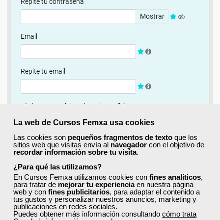
Repite tu contraseña
Mostrar
Email
Repite tu email
¿Quieres completar ahora tu perfil?
Si
No, completaré mi perfil más adelante
La web de Cursos Femxa usa cookies
Las cookies son
pequeños fragmentos de texto
que los
Newsletter
sitios web que visitas envía al
navegador
con el objetivo de
recordar información sobre tu visita
.
Si, quiero recibir información sobre cursos, ofertas
exclusivas y recursos para el aprendizaje.
¿Para qué las utilizamos?
En Cursos Femxa utilizamos cookies con
fines analíticos
,
para tratar de
mejorar tu experiencia
en nuestra página
Términos y condiciones
web y con
fines publicitarios
, para adaptar el contenido a
tus gustos y personalizar nuestros anuncios, marketing y
He leído y acepto la
Política de Privacidad
publicaciones en redes sociales.
Puedes obtener más información consultando
cómo trata