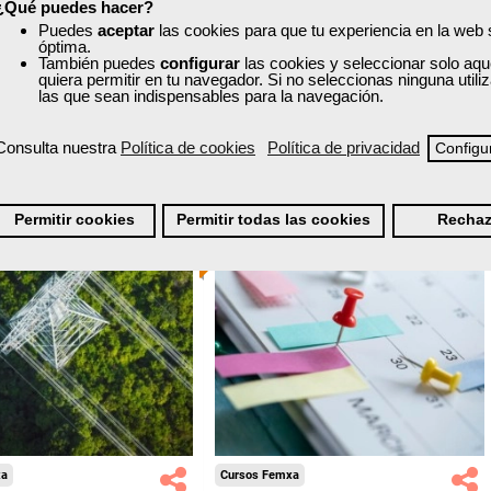
-Energía y Agua.
-Energía y Agua.
¿Qué puedes hacer?
nline (toda España)
Online (toda España)
Puedes
aceptar
las cookies para que tu experiencia en la web
óptima.
Ver curso
También puedes
configurar
las cookies y seleccionar solo aqu
Ver curso
quiera permitir en tu navegador. Si no seleccionas ninguna util
las que sean indispensables para la navegación.
1
112
9
115
Consulta nuestra
Política de cookies
Política de privacidad
Configu
ONLINE
Permitir cookies
Permitir todas las cookies
Rechaz
xa
Cursos Femxa