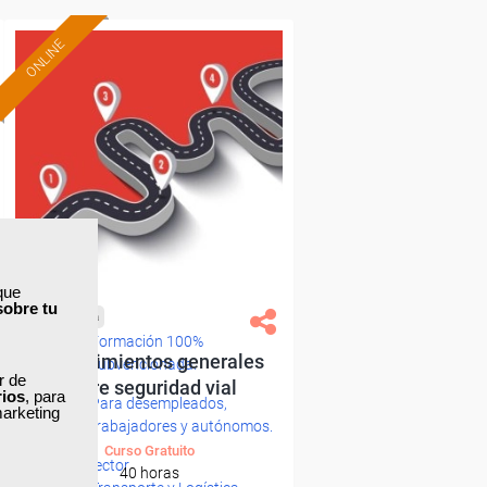
ONLINE
que
sobre tu
Cursos Femxa
Formación 100%
Procedimientos generales
subvencionada.
ar de
sobre seguridad vial
rios
, para
Para desempleados,
marketing
trabajadores y autónomos.
Curso Gratuito
Sector
40 horas