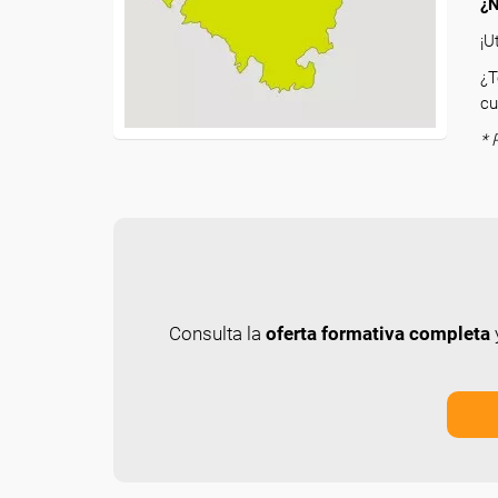
¿N
¡U
¿T
cu
* 
Consulta la
oferta formativa completa
y