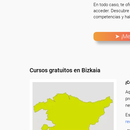
En todo caso, te o
acceder. Descubre 
competencias y hab
➤ ¡Me
Cursos gratuitos en Bizkaia
¡C
Aq
pr
ne
Es
re