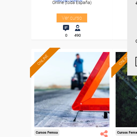
-Mediambiente.
Online (toda España)
O
Ver curso
0
490
ONLINE
ONLINE
Cursos Femxa
Cursos Fem