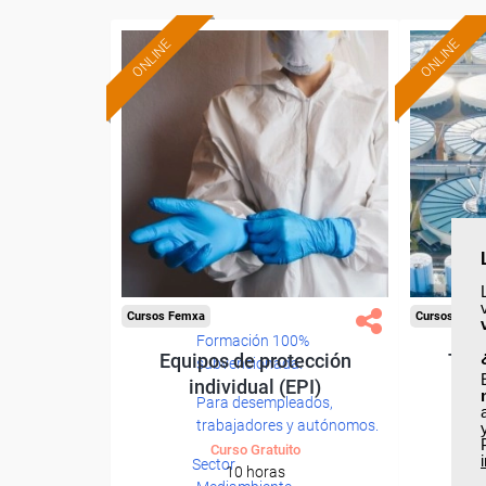
ONLINE
ONLINE
Cursos Femxa
Cursos Fem
Formación 100%
Equipos de protección
Tra
subvencionada.
individual (EPI)
Para desempleados,
trabajadores y autónomos.
Curso Gratuito
Sector
10 horas