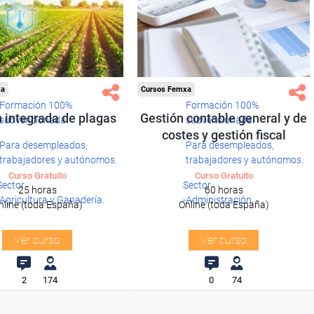
xa
Cursos Femxa
Formación 100%
Formación 100%
 integrada de plagas
Gestión contable general y de
subvencionada.
subvencionada.
costes y gestión fiscal
Para desempleados,
Para desempleados,
trabajadores y autónomos.
trabajadores y autónomos.
Curso Gratuito
Curso Gratuito
Sector
Sector
25 horas
60 horas
-Agricultura y Ganadería.
-Administración.
nline (toda España)
Online (toda España)
Ver curso
Ver curso
2
174
0
74