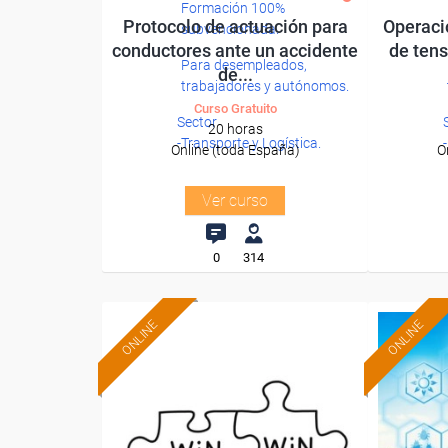
Formación 100%
Protocolo de actuación para
Operaci
subvencionada.
conductores ante un accidente
de tens
Para desempleados,
de...
trabajadores y autónomos.
Curso Gratuito
Sector
20 horas
-Transporte y Logística.
Online (toda España)
O
Ver curso
0
314
ONLINE
ONLINE