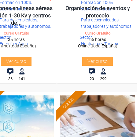
Formación 100%
Formación 100%
ones en líneas aéreas
Organización de eventos y
subvencionada.
subvencionada.
ión 1-30 Kv y centros
protocolo
Para desempleados,
Para desempleados,
de...
trabajadores y autónomos.
trabajadores y autónomos.
Curso Gratuito
Curso Gratuito
Sector
Sector
35 horas
65 horas
-Energía y Agua.
-Hosteleria y Turismo.
nline (toda España)
Online (toda España)
Ver curso
Ver curso
36
141
20
299
ONLINE