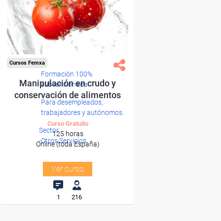
Cursos Femxa
Formación 100%
Manipulación en crudo y
subvencionada.
conservación de alimentos
Para desempleados,
trabajadores y autónomos.
Curso Gratuito
Sector
125 horas
-Otros Servicios.
Online (toda España)
Ver curso
1
216