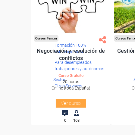
Cursos Femxa
Cursos Fem
Formación 100%
Negociación y resolución de
Gestión
subvencionada.
conflictos
Para desempleados,
trabajadores y autónomos.
Curso Gratuito
Sector
20 horas
-Otros Servicios.
Online (toda España)
O
Ver curso
0
108