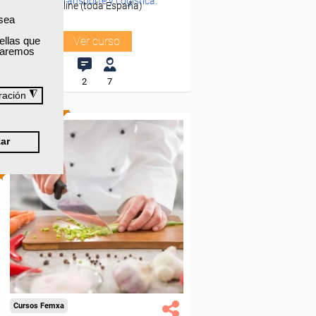
-Transporte y Logística.
Online (toda España)
 sea
ellas que
Ver curso
izaremos
2
7
◮
ración
ONLINE
ar
Cursos Femxa