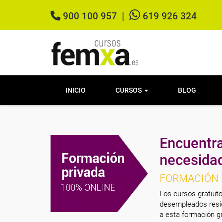
900 100 957
|
619 926 324
INICIO
CURSOS
BLOG
Encuentra
necesida
FORMACIÓN 
Los cursos gratuito
desempleados resid
a esta formación gr