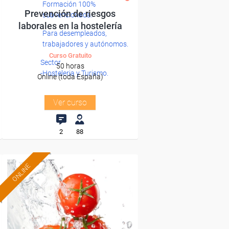
Formación 100%
Prevención de riesgos
subvencionada.
laborales en la hostelería
Para desempleados,
trabajadores y autónomos.
Curso Gratuito
Sector
50 horas
-Hosteleria y Turismo.
Online (toda España)
Ver curso
2
88
ONLINE