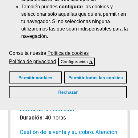
Duración
: 40 horas
También puedes
configurar
las cookies y
seleccionar solo aquellas que quiera permitir en
Gestión de comunidades virtuales
tu navegador. Si no seleccionas ninguna
Duración
: 100 horas
utilizaremos las que sean indispensables para la
navegación.
Gestión de equipos eficaces: influir y
motivar
Consulta nuestra
Política de cookies
Duración
: 20 horas
Política de privacidad
◮
Configuración
Gestión de flotas y localización de
vehículos
Permitir cookies
Permitir todas las cookies
Duración
: 35 horas
Rechazar
Gestión de la calidad de servicio en el
sector de la hostelería
Duración
: 40 horas
Gestión de la venta y su cobro. Atención