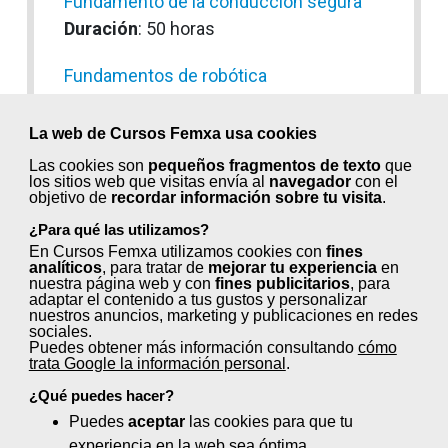
Fundamento de la conducción segura
Duración
: 50 horas
Fundamentos de robótica
Duración
: 50 horas
La web de Cursos Femxa usa cookies
Gestión avanzada del mantenimiento de
Las cookies son
pequeños fragmentos de texto
que
la empresa
los sitios web que visitas envía al
navegador
con el
objetivo de
recordar información sobre tu visita
.
Duración
: 60 horas
¿Para qué las utilizamos?
Gestión comercial de la empresa
En Cursos Femxa utilizamos cookies con
fines
analíticos
, para tratar de
mejorar tu experiencia
en
Duración
: 20 horas
nuestra página web y con
fines publicitarios
, para
adaptar el contenido a tus gustos y personalizar
nuestros anuncios, marketing y publicaciones en redes
Gestión contable general y de costes y
sociales.
Puedes obtener más información consultando
cómo
gestión fiscal
trata Google la información personal
.
Duración
: 60 horas
¿Qué puedes hacer?
Puedes
aceptar
las cookies para que tu
Gestión de compras informatizada
experiencia en la web sea óptima.