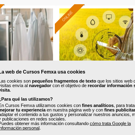
ONLINE
Formación 100%
Formación 100%
subvencionada.
subvencionada.
ra desempleados,
Para desempleados,
res y autónomos.
trabajadores y autónomos.
Sector
Sector
-Otros Servicios.
-Agricultura y Ganadería.
La web de Cursos Femxa usa cookies
Las cookies son
pequeños fragmentos de texto
que los sitios web 
visitas envía al
navegador
con el objetivo de
recordar información 
xa
Cursos Femxa
visita
.
¿Para qué las utilizamos?
 de lavandería plancha
Gestión e incorporación a la
En Cursos Femxa utilizamos cookies con
fines analíticos
, para trat
empresa agraria
mejorar tu experiencia
en nuestra página web y con
fines publicita
adaptar el contenido a tus gustos y personalizar nuestros anuncios, 
y publicaciones en redes sociales.
Puedes obtener más información consultando
cómo trata Google la
Curso Gratuito
Curso Gratuito
información personal
.
15 horas
202 horas