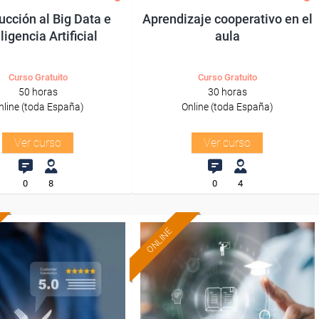
ucción al Big Data e
Aprendizaje cooperativo en el
ligencia Artificial
aula
Curso Gratuito
Curso Gratuito
50 horas
30 horas
nline (toda España)
Online (toda España)
Ver curso
Ver curso
0
8
0
4
ONLINE
Formación 100%
Formación 100%
subvencionada.
subvencionada.
ra desempleados,
Para desempleados,