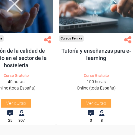
res y autónomos.
trabajadores y autónomos.
Sector
Sector
steleria y Turismo.
-Educación.
xa
Cursos Femxa
ón de la calidad de
Tutoría y enseñanzas para e-
io en el sector de la
learning
hostelería
Curso Gratuito
Curso Gratuito
40 horas
100 horas
nline (toda España)
Online (toda España)
Ver curso
Ver curso
25
307
0
8