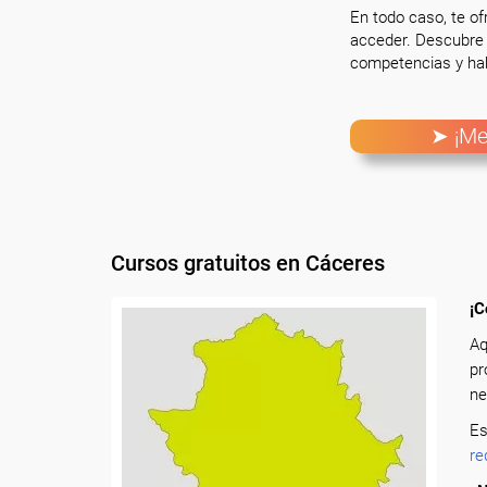
En todo caso, te o
acceder. Descubre 
competencias y hab
➤ ¡Me
Cursos gratuitos en Cáceres
¡C
Aq
pr
ne
Es
re