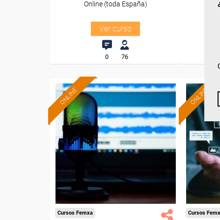
Online (toda España)
O
Ver curso
0
76
ONLINE
ONLINE
Formación 100%
subvencionada.
Para desempleados,
Pa
trabajadores y autónomos.
trabajado
Sector
-Información, Comunicación
-Servici
y Artes Gráficas.
Cursos Femxa
Cursos Fem