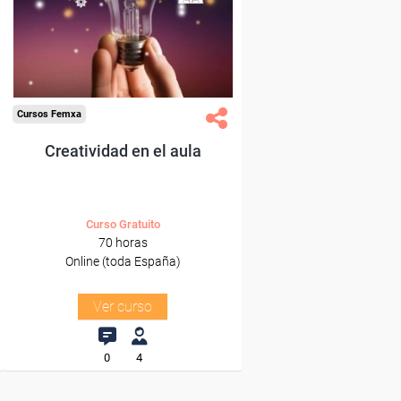
trabajadores y autónomos.
Sector
-Educación.
Cursos Femxa
Creatividad en el aula
Curso Gratuito
70 horas
Online (toda España)
Ver curso
0
4