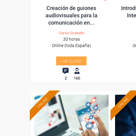
Creación de guiones
Introd
audiovisuales para la
Inte
comunicación en...
Curso Gratuito
30 horas
Online (toda España)
O
Ver curso
2
160
ONLINE
ONLINE
Formación 100%
subvencionada.
Para desempleados,
Pa