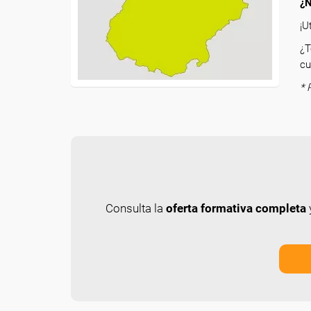
¿N
¡U
¿T
cu
* 
Consulta la
oferta formativa completa
y