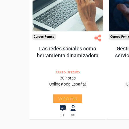
trabajadores y autónomos.
trabajado
Sector
-Educación.
-Ho
Cursos Femxa
Cursos Fem
Las redes sociales como
Gesti
herramienta dinamizadora
servic
Curso Gratuito
30 horas
Online (toda España)
O
Ver curso
0
35