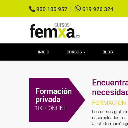
900 100 957
|
619 926 324
INICIO
CURSOS
BLOG
Encuentra
necesida
FORMACIÓN 
Los cursos gratuito
desempleados resid
a esta formación gr