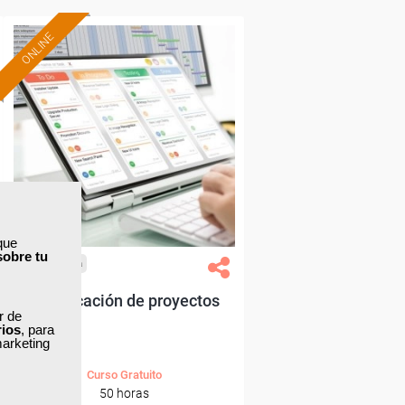
ONLINE
Formación 100%
subvencionada.
Para desempleados,
trabajadores y autónomos.
Sector
-Administración.
que
sobre tu
Cursos Femxa
Planificación de proyectos
ar de
rios
, para
marketing
Curso Gratuito
50 horas