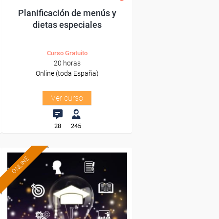
Planificación de menús y
dietas especiales
Curso Gratuito
20 horas
Online (toda España)
Ver curso
28
245
ONLINE
Formación 100%
subvencionada.
Para desempleados,