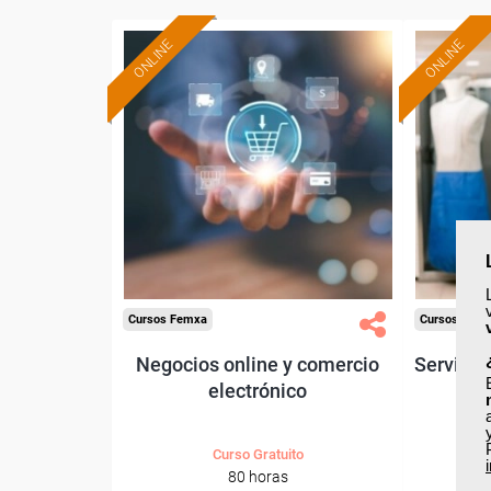
ONLINE
ONLINE
Formación 100%
subvencionada.
Para desempleados,
Pa
trabajadores y autónomos.
trabajado
Sector
-Grandes Almacenes.
Cursos Femxa
Cursos Fem
Negocios online y comercio
Servicio
electrónico
Curso Gratuito
80 horas