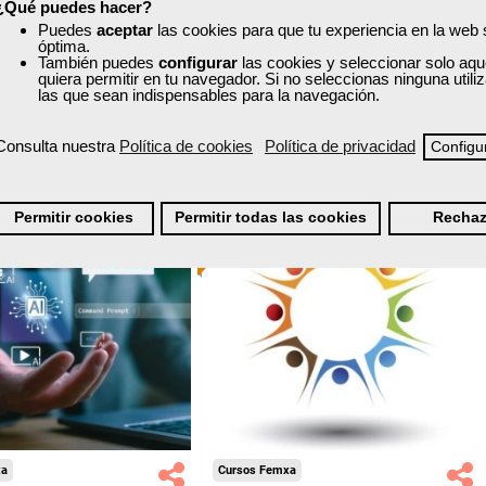
¿Qué puedes hacer?
nline (toda España)
Online (toda España)
Puedes
aceptar
las cookies para que tu experiencia en la web
óptima.
Ver curso
También puedes
configurar
las cookies y seleccionar solo aqu
Ver curso
quiera permitir en tu navegador. Si no seleccionas ninguna util
las que sean indispensables para la navegación.
3
197
4
229
Consulta nuestra
Política de cookies
Política de privacidad
Configu
ONLINE
Permitir cookies
Permitir todas las cookies
Rechaz
Formación 100%
Formación 100%
subvencionada.
subvencionada.
ra desempleados,
Para desempleados,
res y autónomos.
trabajadores y autónomos.
Sector
Sector
os a las Empresas.
-Educación.
xa
Cursos Femxa