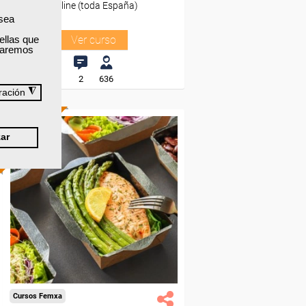
Online (toda España)
 sea
ellas que
Ver curso
izaremos
2
636
◮
ración
ONLINE
ar
Formación 100%
subvencionada.
Para desempleados,
trabajadores y autónomos.
Sector
-Hosteleria y Turismo.
Cursos Femxa