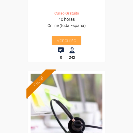
Curso Gratuito
40 horas
Online (toda España)
Ver curso
0
242
ONLINE
Formación 100%
subvencionada.
Para desempleados,
trabajadores y autónomos.
Sector
-Sanidad.