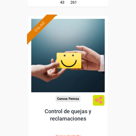
43
261
ONLINE
Formación 100%
subvencionada.
Para desempleados,
trabajadores y autónomos.
Sector
-Hosteleria y Turismo.
Cursos Femxa
Control de quejas y
reclamaciones