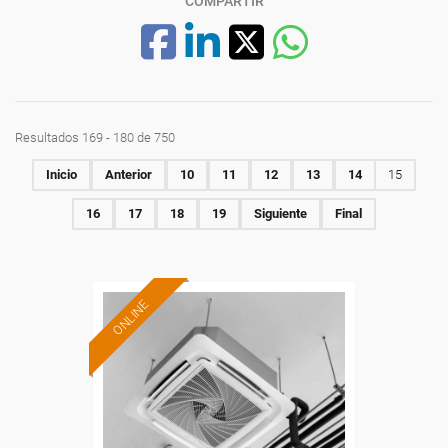
COMPARTIR
Resultados 169 - 180 de 750
Inicio
Anterior
10
11
12
13
14
15
16
17
18
19
Siguiente
Final
ONLINE
Formación 100%
subvencionada.
Para desempleados,
trabajadores y autónomos.