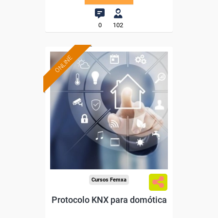
0
102
ONLINE
Formación 100%
subvencionada.
Para desempleados,
trabajadores y autónomos.
Sector
-Metal.
Cursos Femxa
Protocolo KNX para domótica