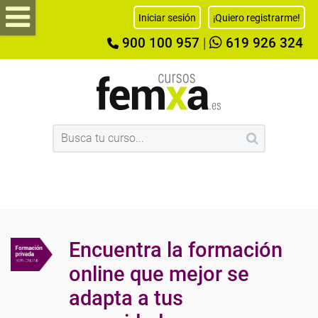
Iniciar sesión
¡Quiero registrarme!
900 100 957
|
619 926 324
Encuentra la formación
online que mejor se
adapta a tus