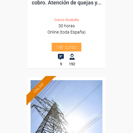
cobro. Atención de quejas y...
Curso Gratuito
30 horas
Online (toda España)
Ver curso
9
192
ONLINE
Formación 100%
subvencionada.
Para desempleados,
trabajadores y autónomos.
Sector