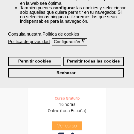
Formación 100%
en la web sea óptima.
subvencionada.
También puedes
configurar
las cookies y seleccionar
solo aquellas que quiera permitir en tu navegador. Si
no seleccionas ninguna utilizaremos las que sean
Para desempleados,
indispensables para la navegación.
trabajadores y autónomos.
Consulta nuestra
Política de cookies
Sector
-Metal.
Política de privacidad
◮
Configuración
Permitir cookies
Permitir todas las cookies
Cursos Femxa
Rechazar
Procesos y técnicas de
soldadura TIG
Curso Gratuito
16 horas
Online (toda España)
Ver curso