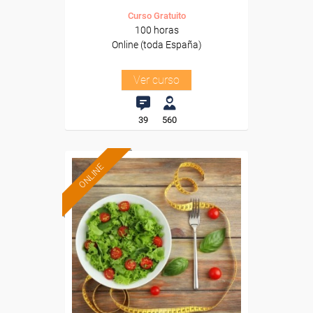
Curso Gratuito
100 horas
Online (toda España)
Ver curso
39
560
ONLINE
Formación 100%
subvencionada.
Para desempleados,
trabajadores y autónomos.
Sector
-Hosteleria y Turismo.