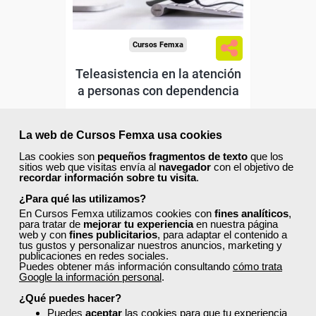
Cursos Femxa
Teleasistencia en la atención
a personas con dependencia
Curso Gratuito
La web de Cursos Femxa usa cookies
50 horas
Las cookies son
pequeños fragmentos de texto
que los
Online (toda España)
sitios web que visitas envía al
navegador
con el objetivo de
recordar información sobre tu visita
.
Ver curso
¿Para qué las utilizamos?
En Cursos Femxa utilizamos cookies con
fines analíticos
,
para tratar de
mejorar tu experiencia
en nuestra página
web y con
fines publicitarios
, para adaptar el contenido a
2
19
tus gustos y personalizar nuestros anuncios, marketing y
publicaciones en redes sociales.
Puedes obtener más información consultando
cómo trata
Google la información personal
.
ONLINE
¿Qué puedes hacer?
Puedes
aceptar
las cookies para que tu experiencia