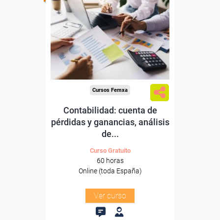
Para desempleados,
trabajadores y autónomos.
Sector
-Industria Química.
Cursos Femxa
Contabilidad: cuenta de
pérdidas y ganancias, análisis
de...
Curso Gratuito
60 horas
Online (toda España)
Ver curso