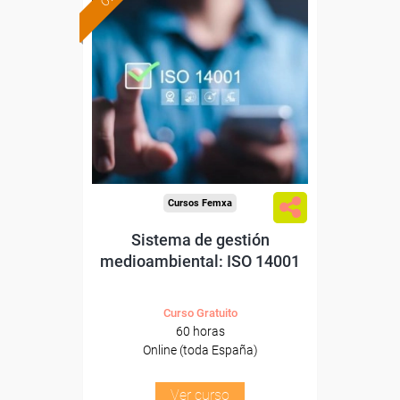
Formación 100%
subvencionada.
Para desempleados,
trabajadores y autónomos.
Sector
-Metal.
Cursos Femxa
Sistema de gestión
medioambiental: ISO 14001
Curso Gratuito
60 horas
Online (toda España)
Ver curso