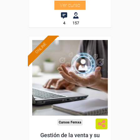
Ver curso
4
157
ONLINE
Formación 100%
subvencionada.
Para desempleados,
trabajadores y autónomos.
Sector
-Energía y Agua.
Cursos Femxa
Gestión de la venta y su