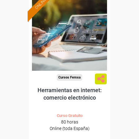
ONLINE
Formación 100%
subvencionada.
Para desempleados,
trabajadores y autónomos.
Sector
-Comercio.
Cursos Femxa
Herramientas en internet:
comercio electrónico
Curso Gratuito
80 horas
Online (toda España)