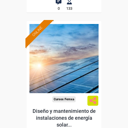
0
133
ONLINE
Formación 100%
subvencionada.
Para desempleados,
trabajadores y autónomos.
Sector
-Metal.
Cursos Femxa
Diseño y mantenimiento de
instalaciones de energía
solar...