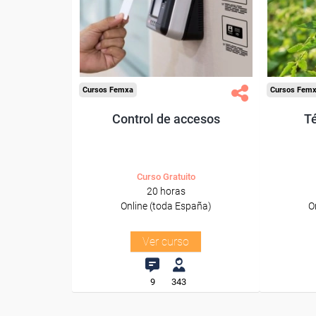
trabajadores y autónomos.
trabajado
Sector
-Otros Servicios.
-Agricu
Cursos Femxa
Cursos Fem
Control de accesos
T
Curso Gratuito
20 horas
Online (toda España)
O
Ver curso
9
343