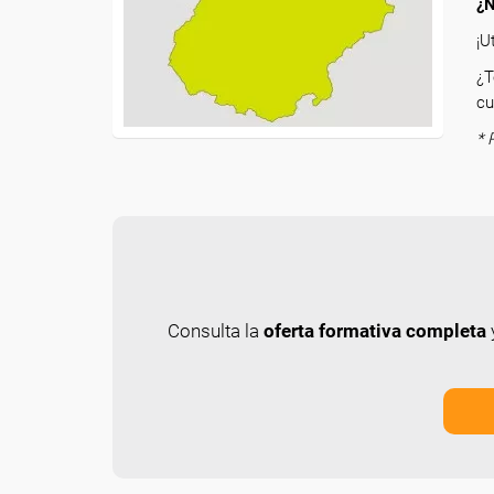
¿N
¡U
¿T
cu
* 
Consulta la
oferta formativa completa
y