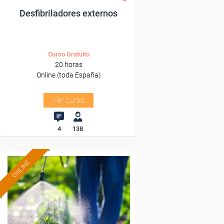
Desfibriladores externos
Curso Gratuito
20 horas
Online (toda España)
Ver curso
4
138
ONLINE
Formación 100%
subvencionada.
Para desempleados,