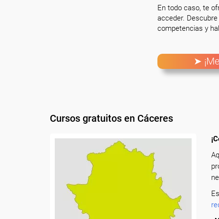
En todo caso, te o
acceder. Descubre 
competencias y hab
➤ ¡Me
Cursos gratuitos en Cáceres
¡C
Aq
pr
ne
Es
re