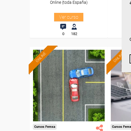
Online (toda España)
O
Ver curso
0
182
ONLINE
ONLINE
Formación 100%
subvencionada.
Para desempleados,
Pa
trabajadores y autónomos.
trabajado
Sector
-Otros Servicios.
Cursos Femxa
Cursos Fem