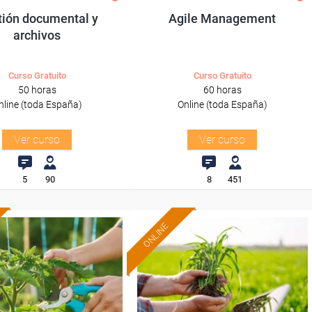
tión documental y
Agile Management
archivos
Curso Gratuito
Curso Gratuito
50 horas
60 horas
nline (toda España)
Online (toda España)
Ver curso
Ver curso
5
90
8
451
ONLINE
Formación 100%
Formación 100%
subvencionada.
subvencionada.
ra desempleados,
Para desempleados,