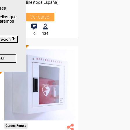
Online (toda España)
 sea
ellas que
Ver curso
izaremos
0
184
◮
ración
ONLINE
ar
Formación 100%
subvencionada.
Para desempleados,
trabajadores y autónomos.
Sector
-Otros Servicios.
Cursos Femxa