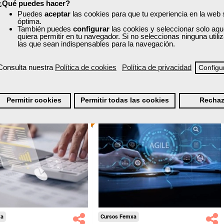
¿Qué puedes hacer?
nline (toda España)
Online (toda España)
Puedes
aceptar
las cookies para que tu experiencia en la web
óptima.
Ver curso
También puedes
configurar
las cookies y seleccionar solo aqu
Ver curso
quiera permitir en tu navegador. Si no seleccionas ninguna util
las que sean indispensables para la navegación.
0
91
0
149
Consulta nuestra
Política de cookies
Política de privacidad
Configu
ONLINE
Permitir cookies
Permitir todas las cookies
Rechaz
Formación 100%
Formación 100%
subvencionada.
subvencionada.
ra desempleados,
Para desempleados,
res y autónomos.
trabajadores y autónomos.
Sector
Sector
-Administración.
-Administración.
xa
Cursos Femxa