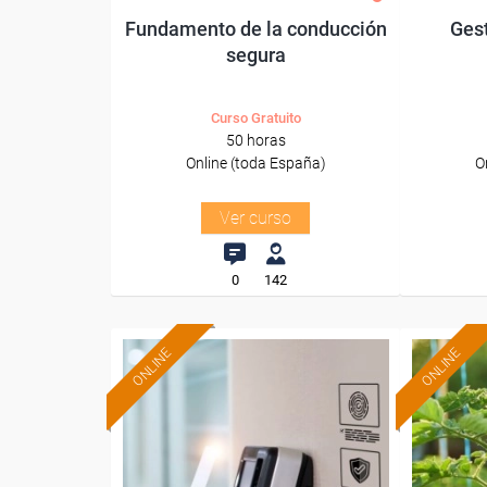
Fundamento de la conducción
Ges
segura
Curso Gratuito
50 horas
Online (toda España)
O
Ver curso
0
142
ONLINE
ONLINE
Formación 100%
subvencionada.
Para desempleados,
Pa