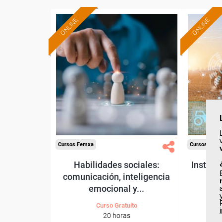
ONLINE
ONLINE
Formación 100%
subvencionada.
Para desempleados,
Pa
trabajadores y autónomos.
trabajado
Sector
-Otros Servicios.
-Agricu
Cursos Femxa
Cursos Fem
Habilidades sociales:
Instala
comunicación, inteligencia
emocional y...
Curso Gratuito
20 horas