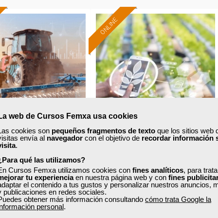
ONLINE
Formación 100%
Formación 100%
subvencionada.
subvencionada.
ra desempleados,
Para desempleados,
res y autónomos.
trabajadores y autónomos.
Sector
Sector
ltura y Ganadería.
-Agricultura y Ganadería.
La web de Cursos Femxa usa cookies
Las cookies son
pequeños fragmentos de texto
que los sitios web 
visitas envía al
navegador
con el objetivo de
recordar información 
xa
Cursos Femxa
visita
.
¿Para qué las utilizamos?
ción y mantenimiento
Agricultura ecológica en la
En Cursos Femxa utilizamos cookies con
fines analíticos
, para trat
industrial
explotación agrícola
mejorar tu experiencia
en nuestra página web y con
fines publicita
adaptar el contenido a tus gustos y personalizar nuestros anuncios, 
y publicaciones en redes sociales.
Puedes obtener más información consultando
cómo trata Google la
Curso Gratuito
Curso Gratuito
información personal
.
210 horas
25 horas