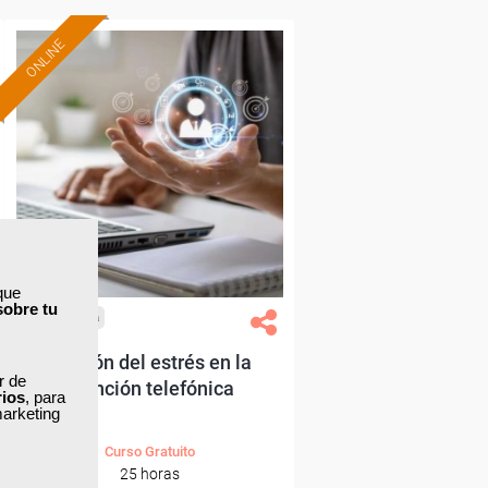
ONLINE
Formación 100%
subvencionada.
Para desempleados,
trabajadores y autónomos.
Sector
-Otros Servicios.
que
sobre tu
Cursos Femxa
Gestión del estrés en la
ar de
atención telefónica
rios
, para
marketing
Curso Gratuito
25 horas