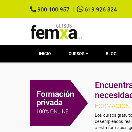
900 100 957
|
619 926 324
INICIO
CURSOS
BLOG
Encuentra
necesida
FORMACIÓN 
Los cursos gratuito
desempleados resid
a esta formación gr