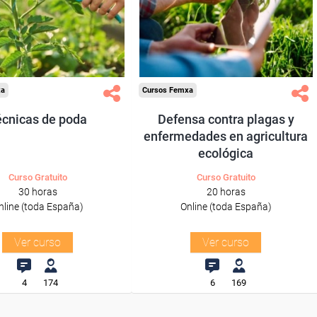
res y autónomos.
trabajadores y autónomos.
Sector
Sector
ltura y Ganadería.
-Agricultura y Ganadería.
xa
Cursos Femxa
écnicas de poda
Defensa contra plagas y
enfermedades en agricultura
ecológica
Curso Gratuito
Curso Gratuito
30 horas
20 horas
nline (toda España)
Online (toda España)
Ver curso
Ver curso
4
174
6
169