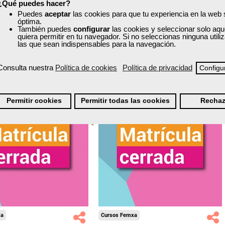
nline (toda España)
Presencial - Aula virtual (toda España)
¿Qué puedes hacer?
Puedes
aceptar
las cookies para que tu experiencia en la web
óptima.
Matrícula cerrada
Matrícula cerrada
También puedes
configurar
las cookies y seleccionar solo aqu
quiera permitir en tu navegador. Si no seleccionas ninguna util
las que sean indispensables para la navegación.
23
17
23
842
Consulta nuestra
Política de cookies
Política de privacidad
Configu
ONLINE
Permitir cookies
Permitir todas las cookies
Rechaz
xa
Cursos Femxa