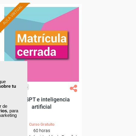
AULA VIRTUAL
que
sobre tu
Cursos Femxa
ChatGPT e inteligencia
ar de
artificial
rios
, para
marketing
Curso Gratuito
60 horas