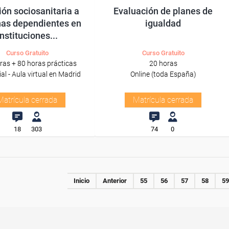
ón sociosanitaria a
Evaluación de planes de
as dependientes en
igualdad
instituciones...
Curso Gratuito
Curso Gratuito
ras + 80 horas prácticas
20 horas
al - Aula virtual en Madrid
Online (toda España)
Matrícula cerrada
Matrícula cerrada
18
303
74
0
Inicio
Anterior
55
56
57
58
59