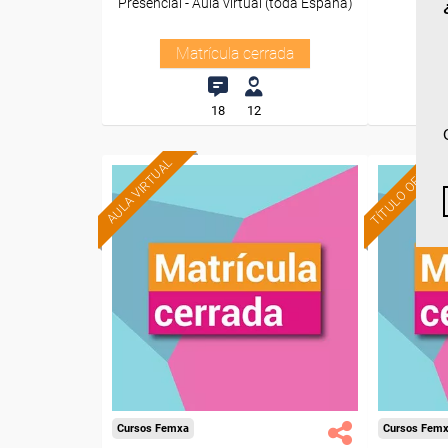
Presencial - Aula virtual (toda España)
O
Matrícula cerrada
18
12
TÍTULO OFICIAL
AULA VIRTUAL
Cursos Femxa
Cursos Fem