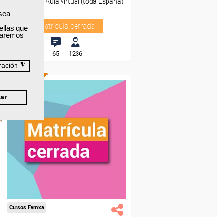
Presencial - Aula virtual (toda España)
 sea
Matrícula cerrada
ellas que
izaremos
65
1236
◮
ración
ONLINE
ar
Cursos Femxa