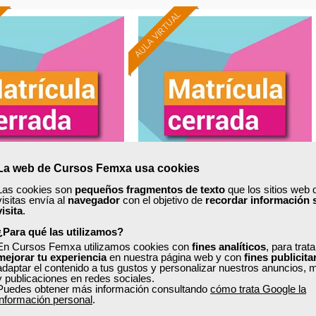
AULA VIRTUAL
La web de Cursos Femxa usa cookies
Las cookies son
pequeños fragmentos de texto
que los sitios web 
visitas envía al
navegador
con el objetivo de
recordar información 
xa
Cursos Femxa
visita
.
nsumo, sistemas de
Envolventes vegetales para la
¿Para qué las utilizamos?
s renovables para el
En Cursos Femxa utilizamos cookies con
regeneración de entornos
fines analíticos
, para trat
mejorar tu experiencia
en nuestra página web y con
fines publicita
impulso de...
urbanos
adaptar el contenido a tus gustos y personalizar nuestros anuncios, 
y publicaciones en redes sociales.
Puedes obtener más información consultando
cómo trata Google la
Curso Gratuito
Curso Gratuito
información personal
.
150 horas
40 horas