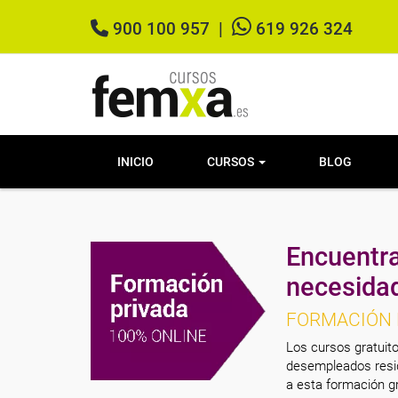
900 100 957
|
619 926 324
INICIO
CURSOS
BLOG
Encuentra
necesida
FORMACIÓN 
Los cursos gratuito
desempleados resid
a esta formación gr