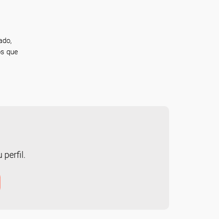
ado,
os que
 perfil.