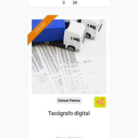
0
28
ONLINE
Formación 100%
subvencionada.
Para desempleados,
trabajadores y autónomos.
Sector
-Transporte y Logística.
Cursos Femxa
Tacógrafo digital