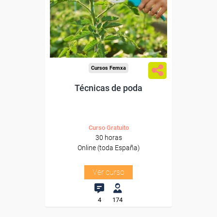
trabajadores y autónomos.
Sector
-Agricultura y Ganadería.
Cursos Femxa
Técnicas de poda
Curso Gratuito
30 horas
Online (toda España)
Ver curso
4
174