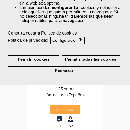
en la web sea óptima.
Para desempleados,
También puedes
configurar
las cookies y seleccionar
trabajadores y autónomos.
solo aquellas que quiera permitir en tu navegador. Si
no seleccionas ninguna utilizaremos las que sean
indispensables para la navegación.
Sector
-Hosteleria y Turismo.
Consulta nuestra
Política de cookies
Política de privacidad
◮
Configuración
Cursos Femxa
Procedimientos básicos en el
Permitir cookies
Permitir todas las cookies
marketing digital y redes
Rechazar
sociales
Curso Gratuito
125 horas
Online (toda España)
Ver curso
3
594