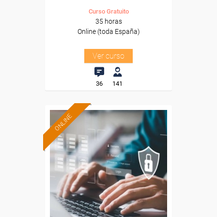
Curso Gratuito
35 horas
Online (toda España)
Ver curso
36
141
ONLINE
Formación 100%
subvencionada.
Para desempleados,
trabajadores y autónomos.
Sector
-Energía y Agua.