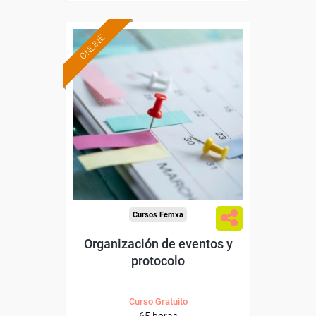
ONLINE
Formación 100%
subvencionada.
Para desempleados,
trabajadores y autónomos.
Sector
-Hosteleria y Turismo.
Cursos Femxa
Organización de eventos y
protocolo
Curso Gratuito