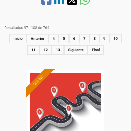
Resultados 97 - 108 de 764
Inicio
Anterior
4
5
6
7
8
9
10
11
12
13
Siguiente
Final
ONLINE
Formación 100%
subvencionada.
Para desempleados,
trabajadores y autónomos.
Sector
-Transporte y Logística.