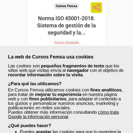
Cursos Femxa
Norma ISO 45001-2018.
Sistema de gestión de la
seguridad y la...
Curso Gratuito
70 horas
Online (toda España)
La web de Cursos Femxa usa cookies
Las cookies son
pequeños fragmentos de texto
que los
Ver curso
sitios web que visitas envía al
navegador
con el objetivo de
recordar información sobre tu visita
.
¿Para qué las utilizamos?
0
195
En Cursos Femxa utilizamos cookies con
fines analíticos
,
para tratar de
mejorar tu experiencia
en nuestra página
web y con
fines publicitarios
, para adaptar el contenido a
tus gustos y personalizar nuestros anuncios, marketing y
ONLINE
publicaciones en redes sociales.
Puedes obtener más información consultando
cómo trata
Google la información personal
.
Formación 100%
subvencionada.
¿Qué puedes hacer?
Puedes
aceptar
las cookies para que tu experiencia