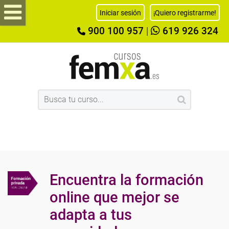
Iniciar sesión
¡Quiero registrarme!
900 100 957
|
619 926 324
Encuentra la formación
online que mejor se
adapta a tus