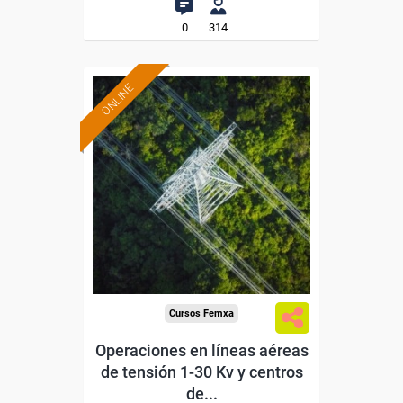
0
314
ONLINE
Formación 100%
subvencionada.
Para desempleados,
trabajadores y autónomos.
Sector
-Energía y Agua.
Cursos Femxa
Operaciones en líneas aéreas
de tensión 1-30 Kv y centros
de...