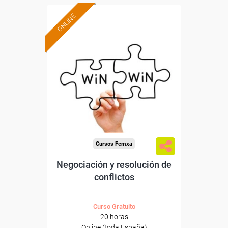
ONLINE
Formación 100%
subvencionada.
Para desempleados,
trabajadores y autónomos.
Sector
-Otros Servicios.
Cursos Femxa
Negociación y resolución de
conflictos
Curso Gratuito
20 horas
Online (toda España)