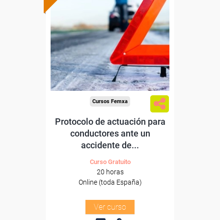
Formación 100%
subvencionada.
Para desempleados,
trabajadores y autónomos.
Sector
-Transporte y Logística.
Cursos Femxa
Protocolo de actuación para
conductores ante un
accidente de...
Curso Gratuito
20 horas
Online (toda España)
Ver curso