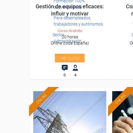
Formación 100%
Gestión de equipos eficaces:
Co
subvencionada.
influir y motivar
Para desempleados,
trabajadores y autónomos.
Curso Gratuito
Sector
20 horas
-Administración.
Online (toda España)
O
Ver curso
0
4
ONLINE
ONLINE