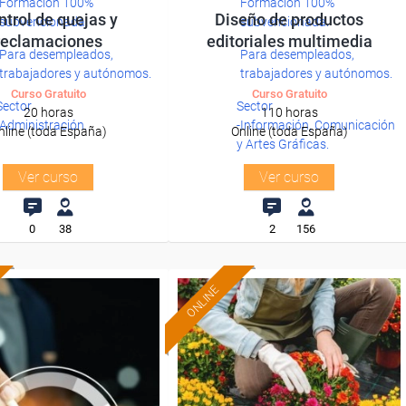
Formación 100%
Formación 100%
ntrol de quejas y
Diseño de productos
subvencionada.
subvencionada.
reclamaciones
editoriales multimedia
Para desempleados,
Para desempleados,
trabajadores y autónomos.
trabajadores y autónomos.
Curso Gratuito
Curso Gratuito
Sector
Sector
20 horas
110 horas
-Administración.
-Información, Comunicación
nline (toda España)
Online (toda España)
y Artes Gráficas.
Ver curso
Ver curso
0
38
2
156
ONLINE