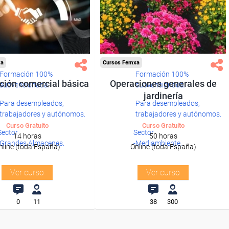
xa
Cursos Femxa
Formación 100%
Formación 100%
ción comercial básica
Operaciones generales de
subvencionada.
subvencionada.
jardinería
Para desempleados,
Para desempleados,
trabajadores y autónomos.
trabajadores y autónomos.
Curso Gratuito
Curso Gratuito
Sector
Sector
14 horas
50 horas
-Grandes Almacenes.
-Mediambiente.
nline (toda España)
Online (toda España)
Ver curso
Ver curso
0
11
38
300