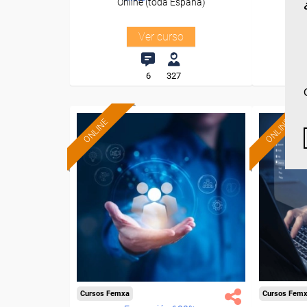
Online (toda España)
O
Ver curso
6
327
ONLINE
ONLINE
Cursos Femxa
Cursos Fem