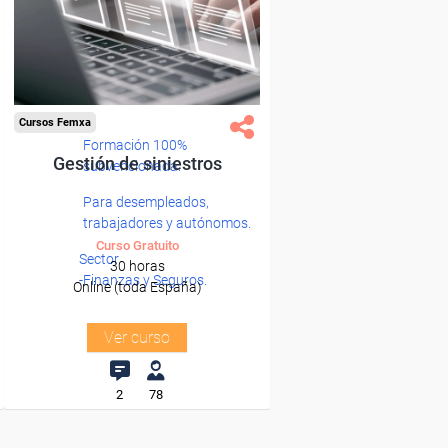
Cursos Femxa
Formación 100%
Gestión de siniestros
subvencionada.
Para desempleados,
trabajadores y autónomos.
Curso Gratuito
Sector
30 horas
-Finanzas y Seguros.
Online (toda España)
Ver curso
2
78