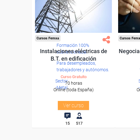
Cursos Femxa
Cursos Fem
Formación 100%
Instalaciones eléctricas de
Negocia
subvencionada.
B.T. en edificación
Para desempleados,
trabajadores y autónomos.
Curso Gratuito
Sector
70 horas
-Metal.
Online (toda España)
O
Ver curso
15
517