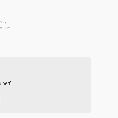
ado,
os que
 perfil.