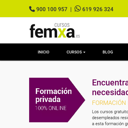
900 100 957
|
619 926 324
INICIO
CURSOS
BLOG
Encuentra
necesida
FORMACIÓN 
Los cursos gratuito
desempleados resid
a esta formación gr