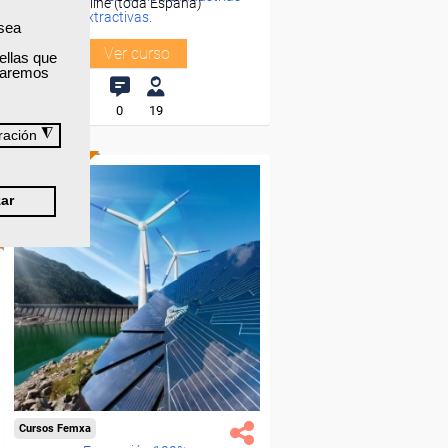
Online (toda España)
Extractivas.
 sea
Ver curso
ellas que
izaremos
0
19
◮
ración
ONLINE
ar
Cursos Femxa