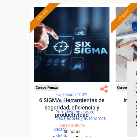
ONLINE
ONLINE
Cursos Femxa
Cursos Fem
Formación 100%
6 SIGMA. Herramientas de
Inter
subvencionada.
seguridad, eficiencia y
Para desempleados,
productividad
trabajadores y autónomos.
Curso Gratuito
Sector
60 horas
-Metal.