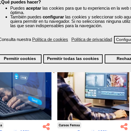
nline (toda España)
Online (toda España)
¿Qué puedes hacer?
Extractivas.
Puedes
aceptar
las cookies para que tu experiencia en la web
óptima.
Ver curso
Ver curso
También puedes
configurar
las cookies y seleccionar solo aqu
quiera permitir en tu navegador. Si no seleccionas ninguna util
las que sean indispensables para la navegación.
0
15
0
2
Consulta nuestra
Política de cookies
Política de privacidad
Configu
ONLINE
Permitir cookies
Permitir todas las cookies
Rechaz
xa
Cursos Femxa