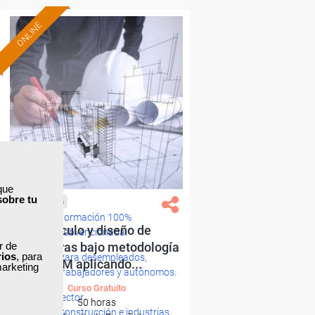
ONLINE
que
sobre tu
Cursos Femxa
Formación 100%
Cálculo y diseño de
subvencionada.
ar de
estructuras bajo metodología
rios
, para
Para desempleados,
BIM aplicando...
marketing
trabajadores y autónomos.
Curso Gratuito
Sector
50 horas
-Construcción e industrias