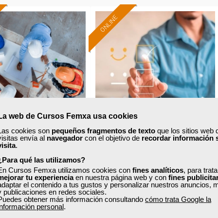
ONLINE
La web de Cursos Femxa usa cookies
Las cookies son
pequeños fragmentos de texto
que los sitios web 
visitas envía al
navegador
con el objetivo de
recordar información 
xa
Cursos Femxa
visita
.
Formación 100%
Formación 100%
pretación de planos
Control de quejas y
¿Para qué las utilizamos?
subvencionada.
subvencionada.
En Cursos Femxa utilizamos cookies con
reclamaciones
fines analíticos
, para trat
mejorar tu experiencia
en nuestra página web y con
fines publicita
Para desempleados,
Para desempleados,
adaptar el contenido a tus gustos y personalizar nuestros anuncios, 
trabajadores y autónomos.
trabajadores y autónomos.
y publicaciones en redes sociales.
Puedes obtener más información consultando
cómo trata Google la
Curso Gratuito
Curso Gratuito
Sector
Sector
información personal
.
20 horas
20 horas
-Construcción e industrias
-Finanzas y Seguros.