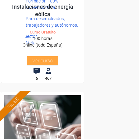
Formación 100%
Instalaciones de energía
subvencionada.
eólica
Para desempleados,
trabajadores y autónomos.
Curso Gratuito
Sector
100 horas
-Metal.
Online (toda España)
Ver curso
6
467
ONLINE