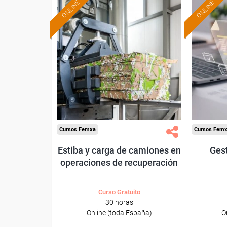
ONLINE
ONLINE
Formación 100%
subvencionada.
Para desempleados,
Pa
trabajadores y autónomos.
trabajado
Sector
-Mediambiente.
Cursos Femxa
Cursos Fem
Estiba y carga de camiones en
Ges
operaciones de recuperación
Curso Gratuito
30 horas
Online (toda España)
O