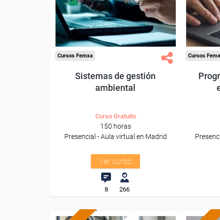
Para todos los sectores.
Para t
Cursos Femxa
Cursos Fem
Sistemas de gestión
Prog
ambiental
Curso Gratuito
150 horas
Presencial - Aula virtual en Madrid
Presenci
Ver curso
8
266