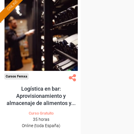
ONLINE
Formación 100%
subvencionada.
Para desempleados,
trabajadores y autónomos.
Sector
-Hosteleria y Turismo.
Cursos Femxa
Logística en bar:
Aprovisionamiento y
almacenaje de alimentos y...
Curso Gratuito
35 horas
Online (toda España)