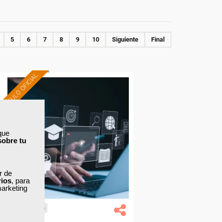
5
6
7
8
9
10
Siguiente
Final
TÍTULO OFICIAL
Formación 100%
subvencionada.
que
Para trabajadores y
sobre tu
autónomos de Cataluña.
Para todos los sectores.
ar de
rios
, para
marketing
Cursos Femxa