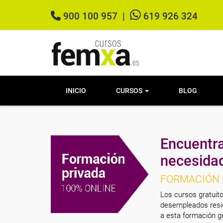
900 100 957
|
619 926 324
INICIO
CURSOS
BLOG
Encuentra
necesida
FORMACIÓN 
Los cursos gratuito
desempleados resid
a esta formación gr