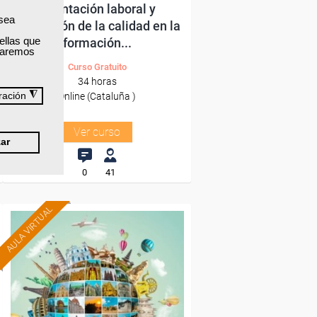
Orientación laboral y
 sea
promoción de la calidad en la
ellas que
formación...
izaremos
Curso Gratuito
34 horas
◮
Online (Cataluña )
ración
Ver curso
ar
0
41
AULA VIRTUAL
Formación 100%
subvencionada.
Para desempleados,
trabajadores y autónomos.