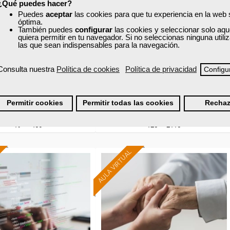
¿Qué puedes hacer?
ención en la atención
Técnicas administrativas
Puedes
aceptar
las cookies para que tu experiencia en la web
itaria en instituciones
básicas de oficina
óptima.
También puedes
configurar
las cookies y seleccionar solo aqu
quiera permitir en tu navegador. Si no seleccionas ninguna util
las que sean indispensables para la navegación.
Curso Gratuito
Curso Gratuito
85 horas
166 horas
Consulta nuestra
Política de cookies
Política de privacidad
Online (Cataluña )
Online (Cataluña )
Configu
Ver curso
Ver curso
Permitir cookies
Permitir todas las cookies
Rechaz
19
456
125
2115
AULA VIRTUAL
Formación 100%
Formación 100%
subvencionada.
subvencionada.
ra desempleados,
Para trabajadores y
res y autónomos.
autónomos.