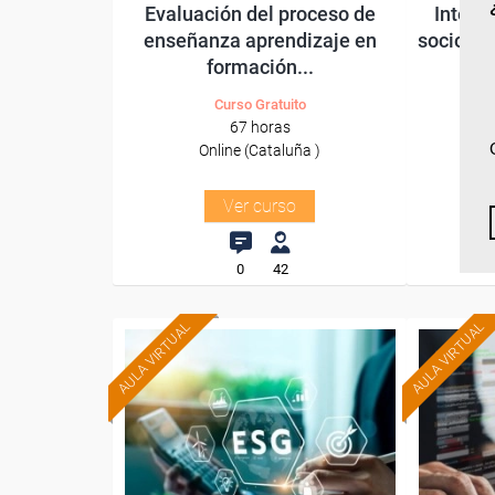
Evaluación del proceso de
Interv
enseñanza aprendizaje en
sociosan
formación...
Curso Gratuito
67 horas
Online (Cataluña )
Ver curso
0
42
AULA VIRTUAL
AULA VIRTUAL
Formación 100%
subvencionada.
Para desempleados,
Pa
trabajadores y autónomos.
trabajado