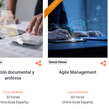
ONLINE
Formación 100%
Formación 100%
subvencionada.
subvencionada.
ra desempleados,
Para desempleados,
res y autónomos.
trabajadores y autónomos.
Sector
Sector
-Administración.
-Administración.
xa
Cursos Femxa
tión documental y
Agile Management
archivos
Curso Gratuito
Curso Gratuito
50 horas
60 horas
nline (toda España)
Online (toda España)