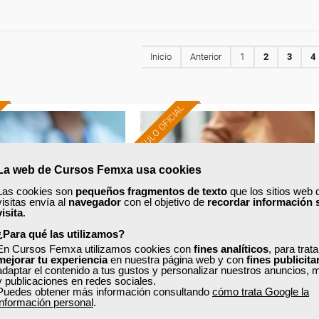
Inicio
Anterior
1
2
3
4
TÍTULO OFICIAL
Formación 100%
Formación 100%
subvencionada.
subvencionada.
La web de Cursos Femxa usa cookies
Las cookies son
pequeños fragmentos de texto
que los sitios web 
ra desempleados,
Para desempleados,
visitas envía al
navegador
con el objetivo de
recordar información 
ores y autónomos
trabajadores y autónomos
visita
.
de Cataluña.
de Cataluña.
¿Para qué las utilizamos?
odos los sectores.
Para todos los sectores.
En Cursos Femxa utilizamos cookies con
fines analíticos
, para trat
mejorar tu experiencia
en nuestra página web y con
fines publicita
adaptar el contenido a tus gustos y personalizar nuestros anuncios, 
y publicaciones en redes sociales.
Puedes obtener más información consultando
cómo trata Google la
xa
Cursos Femxa
información personal
.