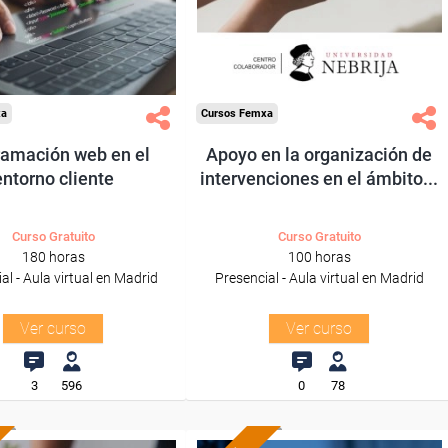
odos los sectores.
Para todos los sectores.
xa
Cursos Femxa
ramación web en el
Apoyo en la organización de
entorno cliente
intervenciones en el ámbito...
Curso Gratuito
Curso Gratuito
180 horas
100 horas
al - Aula virtual en Madrid
Presencial - Aula virtual en Madrid
Ver curso
Ver curso
3
596
0
78