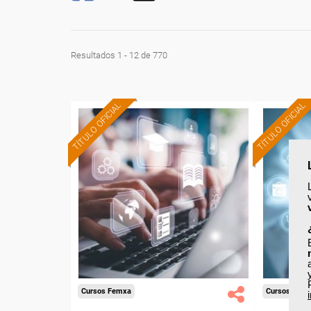
Resultados 1 - 12 de 770
TÍTULO OFICIAL
TÍTULO OFICIAL
Formación 100%
subvencionada.
Para desempleados,
Pa
trabajadores y autónomos
trabajad
de Cataluña.
Para todos los sectores.
Para t
Cursos Femxa
Cursos Fem