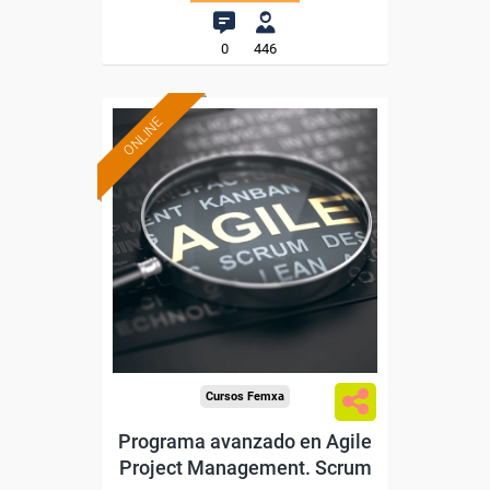
0
446
ONLINE
Formación 100%
subvencionada.
Para desempleados,
trabajadores y autónomos.
Sector
-Servicios a las Empresas.
Cursos Femxa
Programa avanzado en Agile
Project Management. Scrum