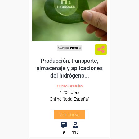
Para desempleados,
trabajadores y autónomos.
Sector
-Energía y Agua.
Cursos Femxa
Producción, transporte,
almacenaje y aplicaciones
del hidrógeno...
Curso Gratuito
120 horas
Online (toda España)
Ver curso
9
115