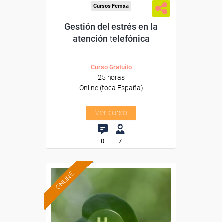
Cursos Femxa
Gestión del estrés en la
atención telefónica
Curso Gratuito
25 horas
Online (toda España)
Ver curso
0
7
ONLINE
Formación 100%
subvencionada.