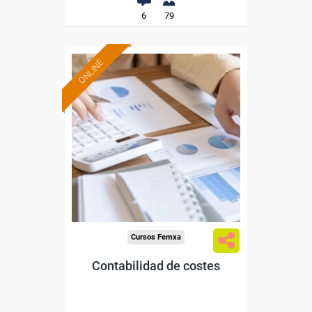
6
79
ONLINE
Formación 100%
subvencionada.
Para desempleados,
trabajadores y autónomos.
Sector
-Administración.
Cursos Femxa
Contabilidad de costes