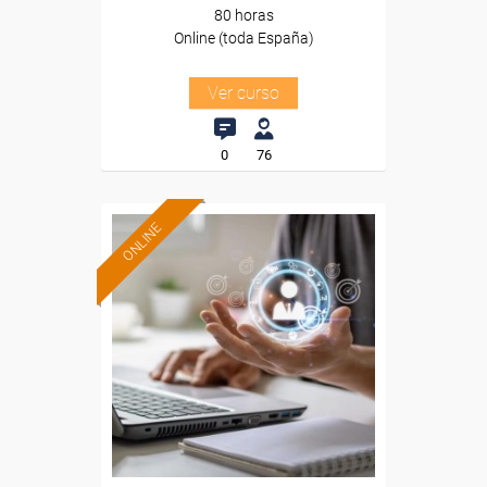
80 horas
Online (toda España)
Ver curso
0
76
ONLINE
Formación 100%
subvencionada.
Para desempleados,
trabajadores y autónomos.
Sector
-Finanzas y Seguros.