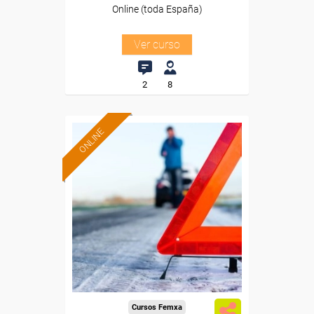
Online (toda España)
Ver curso
2
8
ONLINE
Formación 100%
subvencionada.
Para desempleados,
trabajadores y autónomos.
Sector
-Transporte y Logística.
Cursos Femxa