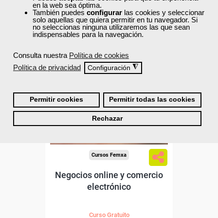
11
306
en la web sea óptima.
También puedes
configurar
las cookies y seleccionar
solo aquellas que quiera permitir en tu navegador. Si
no seleccionas ninguna utilizaremos las que sean
ONLINE
indispensables para la navegación.
Consulta nuestra
Política de cookies
Formación 100%
subvencionada.
Política de privacidad
◮
Configuración
Para desempleados,
trabajadores y autónomos.
Permitir cookies
Permitir todas las cookies
Sector
Rechazar
-Grandes Almacenes.
Cursos Femxa
Negocios online y comercio
electrónico
Curso Gratuito