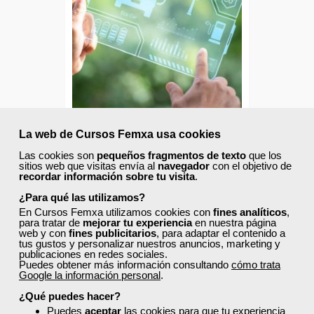
Para desempleados,
trabajadores y autónomos.
Sector
-Transporte y Logística.
Cursos Femxa
La web de Cursos Femxa usa cookies
Conducción económica y
Las cookies son
pequeños fragmentos de texto
que los
sitios web que visitas envía al
navegador
con el objetivo de
ecológica
recordar información sobre tu visita
.
¿Para qué las utilizamos?
Curso Gratuito
En Cursos Femxa utilizamos cookies con
fines analíticos
,
para tratar de
mejorar tu experiencia
en nuestra página
50 horas
web y con
fines publicitarios
, para adaptar el contenido a
Online (toda España)
tus gustos y personalizar nuestros anuncios, marketing y
publicaciones en redes sociales.
Puedes obtener más información consultando
cómo trata
Ver curso
Google la información personal
.
¿Qué puedes hacer?
Puedes
aceptar
las cookies para que tu experiencia