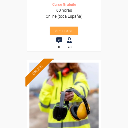
Curso Gratuito
60 horas
Online (toda España)
Ver curso
0
78
ONLINE
Formación 100%
subvencionada.
Para desempleados,
trabajadores y autónomos.
Sector
-Construcción e industrias
Extractivas.