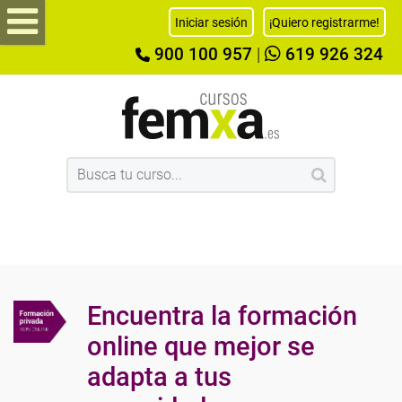
Iniciar sesión
¡Quiero registrarme!
900 100 957
|
619 926 324
Encuentra la formación
online que mejor se
adapta a tus