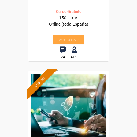
Curso Gratuito
150 horas
Online (toda España)
Ver curso
24
652
ONLINE
Formación 100%
subvencionada.
Para desempleados,
trabajadores y autónomos.
Sector
-Administración.