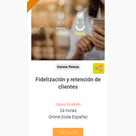
Formación 100%
subvencionada.
Para desempleados,
trabajadores y autónomos.
Sector
-Finanzas y Seguros.
Cursos Femxa
Fidelización y retención de
clientes
Curso Gratuito
24 horas
Online (toda España)
Ver curso