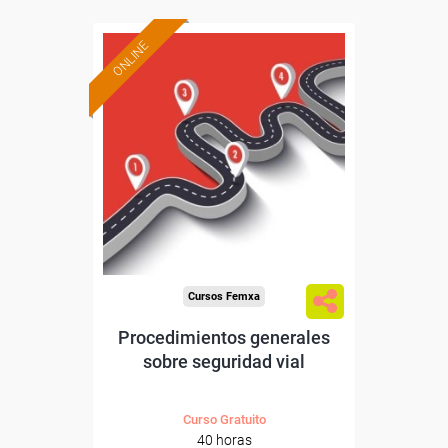
ONLINE
Formación 100%
subvencionada.
Para desempleados,
trabajadores y autónomos.
Sector
-Transporte y Logística.
Cursos Femxa
Procedimientos generales
sobre seguridad vial
Curso Gratuito
40 horas