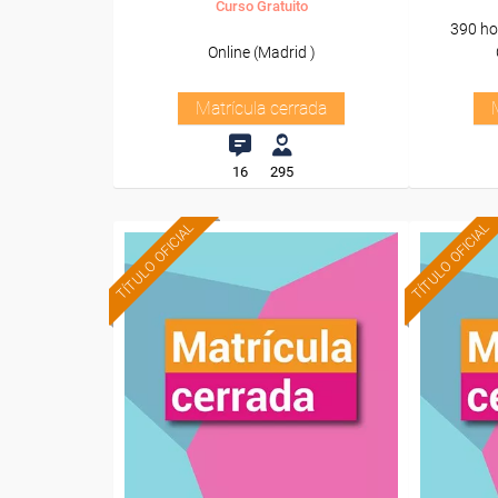
Curso Gratuito
390 ho
Online (Madrid )
Matrícula cerrada
16
295
TÍTULO OFICIAL
TÍTULO OFICIAL