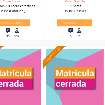
Curso Gratuito
Curso Gratuito
ras + 80 horas prácticas
53 horas
Online (Cataluña )
Online (Galicia )
Matrícula cerrada
Matrícula cerrada
33
139
0
31
TÍTULO OFICIAL