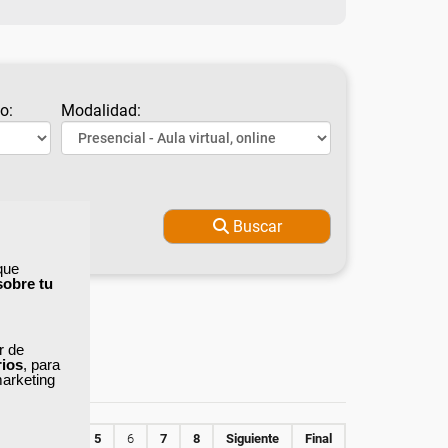
o:
Modalidad:
Buscar
que
sobre tu
ar de
rios
, para
marketing
2
3
4
5
6
7
8
Siguiente
Final