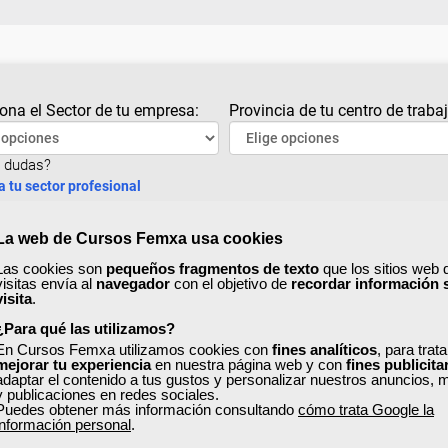
ona el Sector de tu empresa:
Provincia de tu centro de trabaj
 dudas?
a tu sector profesional
La web de Cursos Femxa usa cookies
Las cookies son
pequeños fragmentos de texto
que los sitios web 
visitas envía al
navegador
con el objetivo de
recordar información 
visita
.
¿Para qué las utilizamos?
En Cursos Femxa utilizamos cookies con
fines analíticos
, para trat
mejorar tu experiencia
en nuestra página web y con
fines publicita
adaptar el contenido a tus gustos y personalizar nuestros anuncios, 
y publicaciones en redes sociales.
Puedes obtener más información consultando
cómo trata Google la
información personal
.
Inicio
Anterior
1