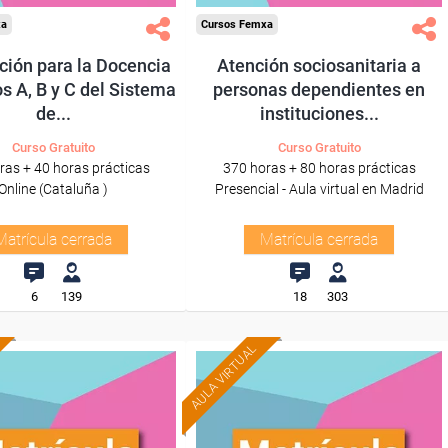
xa
Cursos Femxa
ación para la Docencia
Atención sociosanitaria a
s A, B y C del Sistema
personas dependientes en
de...
instituciones...
Curso Gratuito
Curso Gratuito
ras + 40 horas prácticas
370 horas + 80 horas prácticas
Online (Cataluña )
Presencial - Aula virtual en Madrid
Matrícula cerrada
Matrícula cerrada
6
139
18
303
AULA VIRTUAL