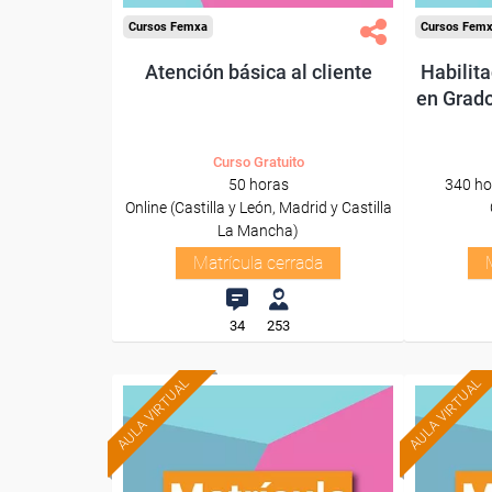
Cursos Femxa
Cursos Fem
Atención básica al cliente
Habilit
en Grado
Curso Gratuito
50 horas
340 ho
Online (Castilla y León, Madrid y Castilla
La Mancha)
Matrícula cerrada
34
253
AULA VIRTUAL
AULA VIRTUAL