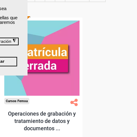
 sea
ellas que
TÍTULO OFICIAL
izaremos
◮
ración
ar
Cursos Femxa
Operaciones de grabación y
tratamiento de datos y
documentos ...