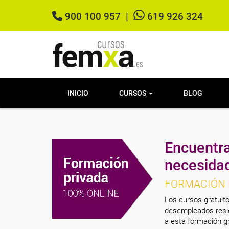
900 100 957
|
619 926 324
INICIO
CURSOS
BLOG
Encuentra
necesida
FORMACIÓN 
Los cursos gratuito
desempleados resid
a esta formación gr