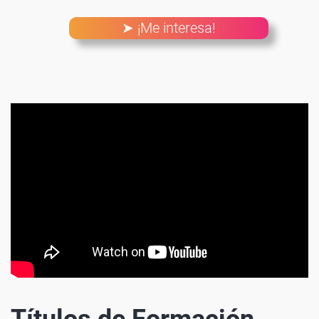
➤ ¡Me interesa!