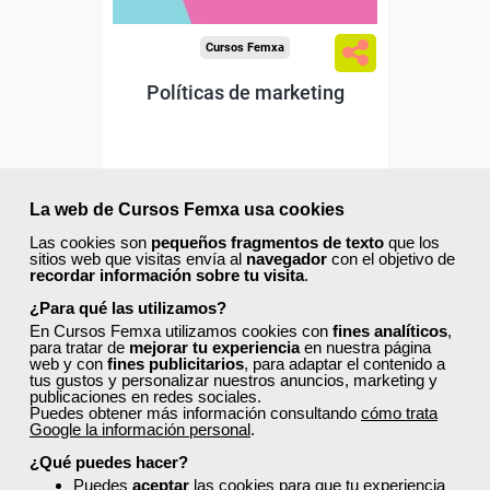
Cursos Femxa
Políticas de marketing
Curso Gratuito
100 horas
La web de Cursos Femxa usa cookies
Online (Madrid )
Las cookies son
pequeños fragmentos de texto
que los
sitios web que visitas envía al
navegador
con el objetivo de
recordar información sobre tu visita
.
Matrícula cerrada
¿Para qué las utilizamos?
En Cursos Femxa utilizamos cookies con
fines analíticos
,
0
52
para tratar de
mejorar tu experiencia
en nuestra página
web y con
fines publicitarios
, para adaptar el contenido a
tus gustos y personalizar nuestros anuncios, marketing y
publicaciones en redes sociales.
TÍTULO OFICIAL
Puedes obtener más información consultando
cómo trata
Google la información personal
.
¿Qué puedes hacer?
Puedes
aceptar
las cookies para que tu experiencia