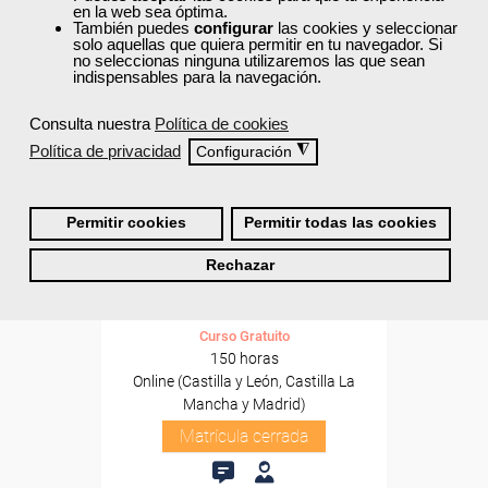
en la web sea óptima.
También puedes
configurar
las cookies y seleccionar
solo aquellas que quiera permitir en tu navegador. Si
no seleccionas ninguna utilizaremos las que sean
indispensables para la navegación.
Consulta nuestra
Política de cookies
Política de privacidad
◮
Configuración
Cursos Femxa
Permitir cookies
Permitir todas las cookies
Promoción para la igualdad
Rechazar
efectiva de mujeres y
hombres en...
Curso Gratuito
150 horas
Online (Castilla y León, Castilla La
Mancha y Madrid)
Matrícula cerrada