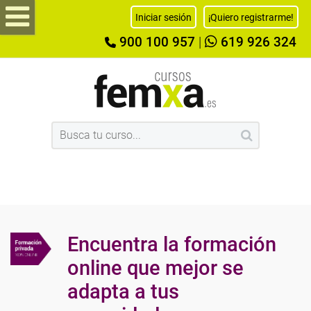
Iniciar sesión
¡Quiero registrarme!
900 100 957
|
619 926 324
Encuentra la formación
online que mejor se
adapta a tus