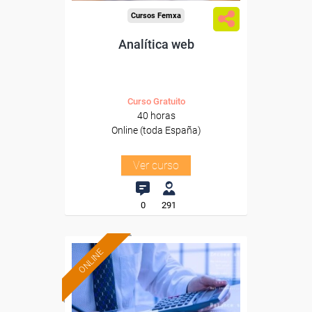
Cursos Femxa
Analítica web
Curso Gratuito
40 horas
Online (toda España)
Ver curso
0
291
ONLINE
Formación 100%
subvencionada.