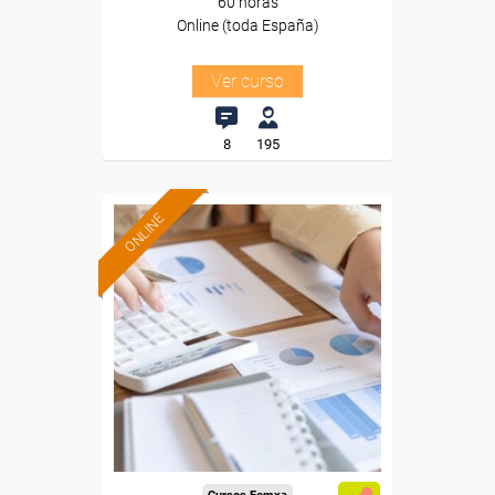
60 horas
Online (toda España)
Ver curso
8
195
ONLINE
Formación 100%
subvencionada.
Para desempleados,
trabajadores y autónomos.
Sector
-Administración.