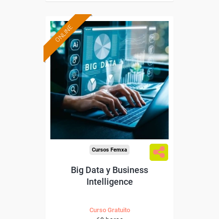
ONLINE
Formación 100%
subvencionada.
Para desempleados,
trabajadores y autónomos.
Sector
-Información, Comunicación
y Artes Gráficas.
Cursos Femxa
Big Data y Business
Intelligence
Curso Gratuito