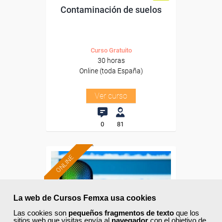
Contaminación de suelos
Curso Gratuito
30 horas
Online (toda España)
Ver curso
0
81
ONLINE
Formación 100%
subvencionada.
La web de Cursos Femxa usa cookies
Para desempleados,
Las cookies son
pequeños fragmentos de texto
que los
trabajadores y autónomos.
sitios web que visitas envía al
navegador
con el objetivo de