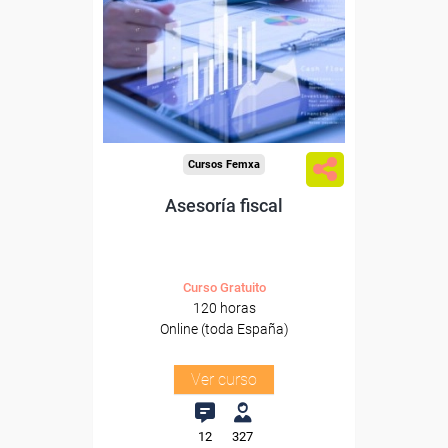
Para desempleados,
trabajadores y autónomos.
Sector
-Finanzas y Seguros.
Cursos Femxa
Asesoría fiscal
Curso Gratuito
120 horas
Online (toda España)
Ver curso
12
327