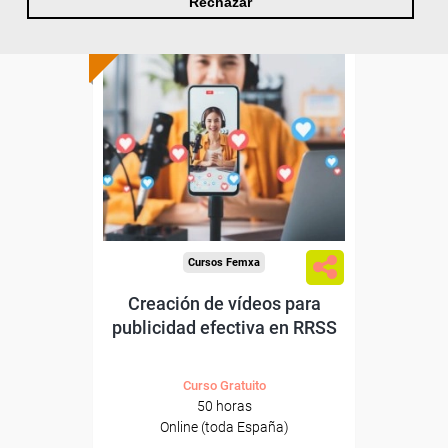
Rechazar
ONLINE
Formación 100%
subvencionada.
Para desempleados,
trabajadores y autónomos.
Sector
-Información, Comunicación
y Artes Gráficas.
Cursos Femxa
Creación de vídeos para
publicidad efectiva en RRSS
Curso Gratuito
50 horas
Online (toda España)