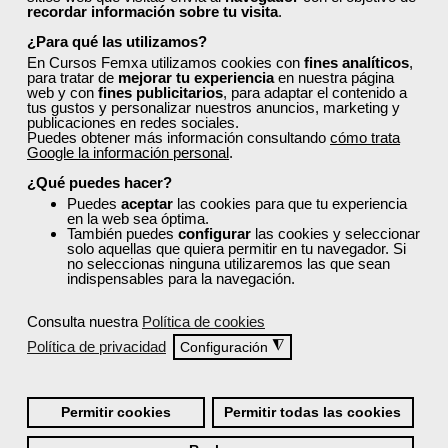
recordar información sobre tu visita
.
Sector
¿Para qué las utilizamos?
-Información, Comunicación
y Artes Gráficas.
En Cursos Femxa utilizamos cookies con
fines analíticos
,
para tratar de
mejorar tu experiencia
en nuestra página
web y con
fines publicitarios
, para adaptar el contenido a
tus gustos y personalizar nuestros anuncios, marketing y
publicaciones en redes sociales.
Cursos Femxa
Puedes obtener más información consultando
cómo trata
Google la información personal
.
Creación de guiones
¿Qué puedes hacer?
audiovisuales para la
Puedes
aceptar
las cookies para que tu experiencia
comunicación en...
en la web sea óptima.
También puedes
configurar
las cookies y seleccionar
Curso Gratuito
solo aquellas que quiera permitir en tu navegador. Si
no seleccionas ninguna utilizaremos las que sean
30 horas
indispensables para la navegación.
Online (toda España)
Consulta nuestra
Política de cookies
Ver curso
Política de privacidad
◮
Configuración
2
164
Permitir cookies
Permitir todas las cookies