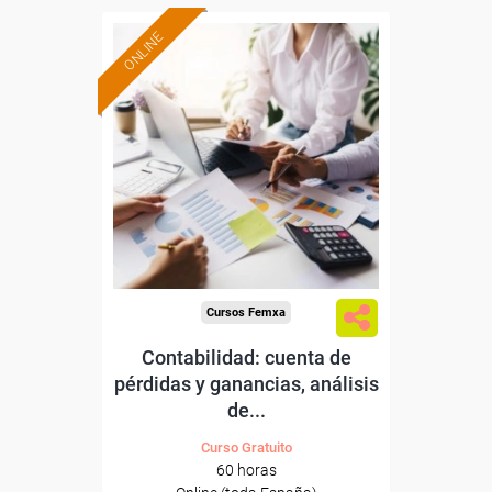
ONLINE
Formación 100%
subvencionada.
Para desempleados,
trabajadores y autónomos.
Sector
-Industria Química.
Cursos Femxa
Contabilidad: cuenta de
pérdidas y ganancias, análisis
de...
Curso Gratuito
60 horas