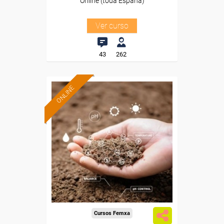
Online (toda España)
Ver curso
43
262
ONLINE
Formación 100%
subvencionada.
Para desempleados,
trabajadores y autónomos.
Sector
-Agricultura y Ganadería.
Cursos Femxa