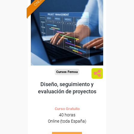
ONLINE
Formación 100%
subvencionada.
Para desempleados,
trabajadores y autónomos.
Sector
-Administración.
Cursos Femxa
Diseño, seguimiento y
evaluación de proyectos
Curso Gratuito
40 horas
Online (toda España)