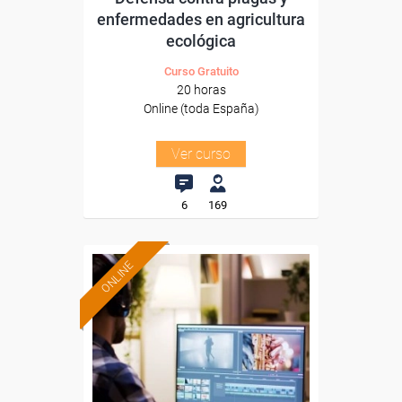
enfermedades en agricultura
ecológica
Curso Gratuito
20 horas
Online (toda España)
Ver curso
6
169
ONLINE
Formación 100%
subvencionada.
Para desempleados,
trabajadores y autónomos.