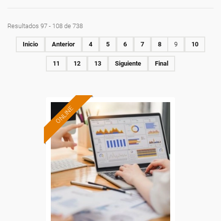
Resultados 97 - 108 de 738
Inicio
Anterior
4
5
6
7
8
9
10
11
12
13
Siguiente
Final
ONLINE
Formación 100%
subvencionada.
Para desempleados,
trabajadores y autónomos.
Sector
-Información, Comunicación
y Artes Gráficas.