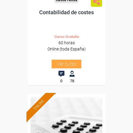
Cursos Femxa
Contabilidad de costes
Curso Gratuito
60 horas
Online (toda España)
Ver curso
0
78
ONLINE
Formación 100%
subvencionada.
Para desempleados,