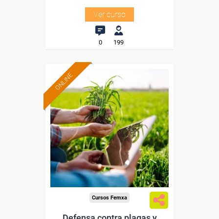
Ver curso
0
199
ONLINE
Formación 100%
subvencionada.
Para desempleados,
trabajadores y autónomos.
Sector
-Agricultura y Ganadería.
Cursos Femxa
Defensa contra plagas y