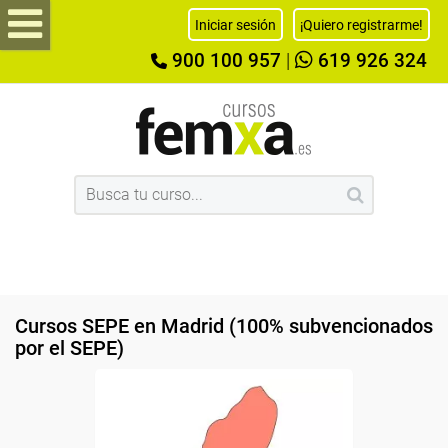
Iniciar sesión
¡Quiero registrarme!
900 100 957
|
619 926 324
Cursos SEPE en Madrid (100% subvencionados
por el SEPE)