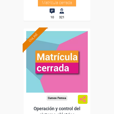
Matrícula cerrada
10
321
ONLINE
Cursos Femxa
Operación y control del