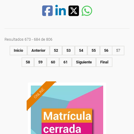
Resultados 673 - 684 de 806
Inicio
Anterior
52
53
54
55
56
57
58
59
60
61
Siguiente
Final
ONLINE