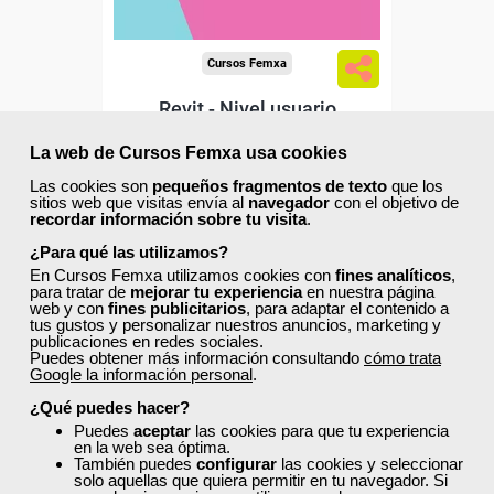
Cursos Femxa
Revit - Nivel usuario
La web de Cursos Femxa usa cookies
Las cookies son
pequeños fragmentos de texto
que los
Curso Gratuito
sitios web que visitas envía al
navegador
con el objetivo de
recordar información sobre tu visita
.
40 horas
Online (toda España)
¿Para qué las utilizamos?
En Cursos Femxa utilizamos cookies con
fines analíticos
,
para tratar de
mejorar tu experiencia
en nuestra página
Matrícula cerrada
web y con
fines publicitarios
, para adaptar el contenido a
tus gustos y personalizar nuestros anuncios, marketing y
publicaciones en redes sociales.
Puedes obtener más información consultando
cómo trata
2
123
Google la información personal
.
¿Qué puedes hacer?
Puedes
aceptar
las cookies para que tu experiencia
ONLINE
en la web sea óptima.
También puedes
configurar
las cookies y seleccionar
solo aquellas que quiera permitir en tu navegador. Si