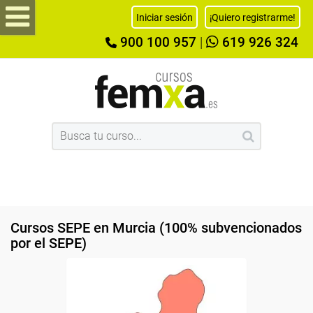
Iniciar sesión
¡Quiero registrarme!
900 100 957
|
619 926 324
Cursos SEPE en Murcia (100% subvencionados
por el SEPE)