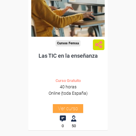
trabajadores y autónomos.
Sector
-Educación.
Cursos Femxa
Las TIC en la enseñanza
Curso Gratuito
40 horas
Online (toda España)
Ver curso
0
50