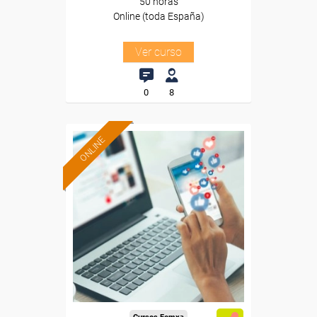
50 horas
Online (toda España)
Ver curso
0
8
ONLINE
Formación 100%
subvencionada.
Para desempleados,
trabajadores y autónomos.
Sector
-Educación.