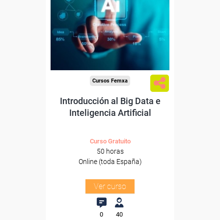
Para desempleados,
trabajadores y autónomos.
Sector
-Transporte y Logística.
Cursos Femxa
Introducción al Big Data e
Inteligencia Artificial
Curso Gratuito
50 horas
Online (toda España)
Ver curso
0
40