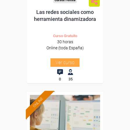
Cursos Femxa
Las redes sociales como
herramienta dinamizadora
Curso Gratuito
30 horas
Online (toda España)
Ver curso
0
35
ONLINE
Formación 100%
subvencionada.
Para desempleados,