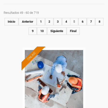
Resultados 49 - 60 de 719
Inicio
Anterior
1
2
3
4
5
6
7
8
9
10
Siguiente
Final
ONLINE
Formación 100%
subvencionada.
Para desempleados,
trabajadores y autónomos.
Sector
-Construcción e industrias
Extractivas.