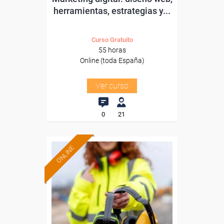
herramientas, estrategias y...
Curso Gratuito
55 horas
Online (toda España)
Ver curso
0
21
ONLINE
Formación 100%
subvencionada.
Para desempleados,
trabajadores y autónomos.