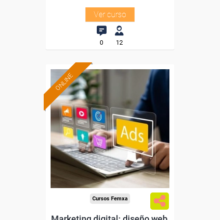
Ver curso
0
12
ONLINE
Formación 100%
subvencionada.
Para desempleados,
trabajadores y autónomos.
Sector
-Comercio.
Cursos Femxa
Marketing digital: diseño web,