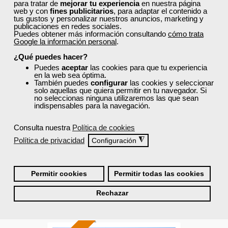
para tratar de
mejorar tu experiencia
en nuestra página
web y con
fines publicitarios
, para adaptar el contenido a
Sector
tus gustos y personalizar nuestros anuncios, marketing y
-Mediambiente.
publicaciones en redes sociales.
Puedes obtener más información consultando
cómo trata
Google la información personal
.
¿Qué puedes hacer?
Cursos Femxa
Puedes
aceptar
las cookies para que tu experiencia
en la web sea óptima.
Limpieza e higienización
También puedes
configurar
las cookies y seleccionar
solo aquellas que quiera permitir en tu navegador. Si
no seleccionas ninguna utilizaremos las que sean
indispensables para la navegación.
Curso Gratuito
Consulta nuestra
Política de cookies
55 horas
Política de privacidad
◮
Configuración
Online (toda España)
Ver curso
Permitir cookies
Permitir todas las cookies
Rechazar
0
50