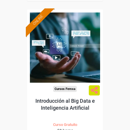
ONLINE
Formación 100%
subvencionada.
Para desempleados,
trabajadores y autónomos.
Sector
-Servicios a las Empresas.
Cursos Femxa
Introducción al Big Data e
Inteligencia Artificial
Curso Gratuito