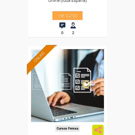
Online (toda España)
Ver curso
0
2
ONLINE
Formación 100%
subvencionada.
Para desempleados,
trabajadores y autónomos.
Sector
-Transporte y Logística.
Cursos Femxa