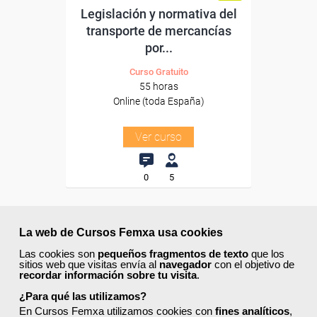
Legislación y normativa del
transporte de mercancías
por...
Curso Gratuito
55 horas
Online (toda España)
Ver curso
0
5
ONLINE
La web de Cursos Femxa usa cookies
Las cookies son
pequeños fragmentos de texto
que los
Formación 100%
sitios web que visitas envía al
navegador
con el objetivo de
subvencionada.
recordar información sobre tu visita
.
¿Para qué las utilizamos?
Para desempleados,
En Cursos Femxa utilizamos cookies con
fines analíticos
,
trabajadores y autónomos.