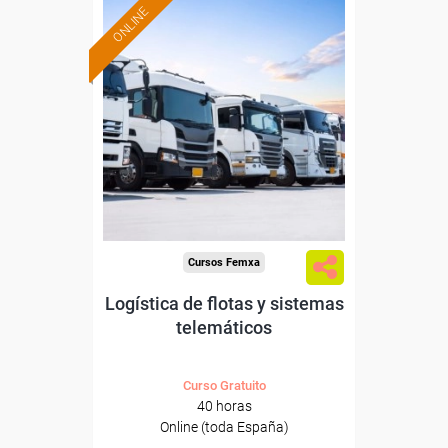
ONLINE
Formación 100%
subvencionada.
Para desempleados,
trabajadores y autónomos.
Sector
-Transporte y Logística.
Cursos Femxa
Logística de flotas y sistemas
telemáticos
Curso Gratuito
40 horas
Online (toda España)