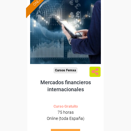
ONLINE
Formación 100%
subvencionada.
Para desempleados,
trabajadores y autónomos.
Sector
-Finanzas y Seguros.
Cursos Femxa
Mercados financieros
internacionales
Curso Gratuito
75 horas
Online (toda España)