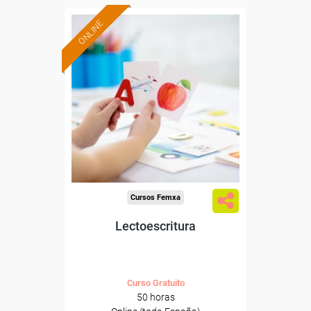
ONLINE
Formación 100%
subvencionada.
Para desempleados,
trabajadores y autónomos.
Sector
-Educación.
Cursos Femxa
Lectoescritura
Curso Gratuito
50 horas