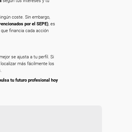
a
según tus intereses y tu
ingún coste. Sin embargo,
vencionados por el SEPE)
, es
n que financia cada acción
ejor se ajusta a tu perfil. Si
 localizar más fácilmente los
.
pulsa tu futuro profesional hoy