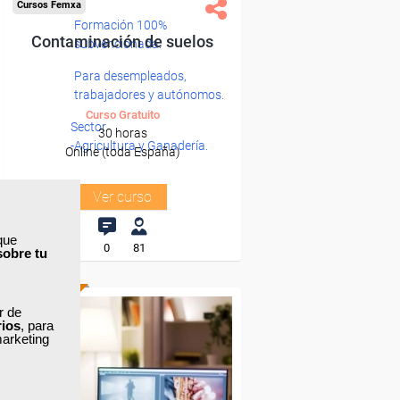
Cursos Femxa
Formación 100%
Contaminación de suelos
subvencionada.
Para desempleados,
trabajadores y autónomos.
Curso Gratuito
Sector
30 horas
-Agricultura y Ganadería.
Online (toda España)
Ver curso
que
0
81
sobre tu
ONLINE
ar de
rios
, para
marketing