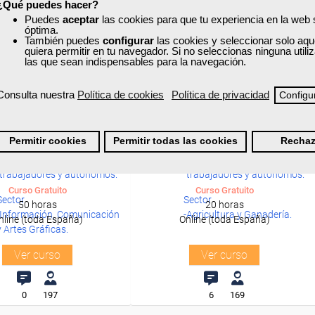
¿Qué puedes hacer?
Puedes
aceptar
las cookies para que tu experiencia en la web
óptima.
También puedes
configurar
las cookies y seleccionar solo aqu
quiera permitir en tu navegador. Si no seleccionas ninguna util
las que sean indispensables para la navegación.
Consulta nuestra
Política de cookies
Política de privacidad
Configu
xa
Cursos Femxa
Formación 100%
Formación 100%
ión de vídeos para
Defensa contra plagas y
subvencionada.
subvencionada.
Permitir cookies
Permitir todas las cookies
Rechaz
dad efectiva en RRSS
enfermedades en agricultura
Para desempleados,
Para desempleados,
ecológica
trabajadores y autónomos.
trabajadores y autónomos.
Curso Gratuito
Curso Gratuito
Sector
Sector
50 horas
20 horas
-Información, Comunicación
-Agricultura y Ganadería.
nline (toda España)
Online (toda España)
y Artes Gráficas.
Ver curso
Ver curso
0
197
6
169