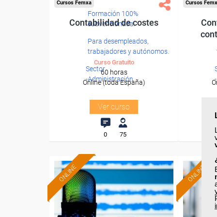
Cursos Femxa
Cursos Fem
Formación 100%
Contabilidad de costes
Cont
subvencionada.
cont
Para desempleados,
trabajadores y autónomos.
Curso Gratuito
Sector
60 horas
-Administración.
Online (toda España)
O
Ver curso
0
75
ONLINE
ONLINE