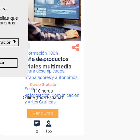
 sea
ellas que
izaremos
◮
ración
Cursos Femxa
Formación 100%
Diseño de productos
subvencionada.
ar
editoriales multimedia
Para desempleados,
trabajadores y autónomos.
Curso Gratuito
Sector
110 horas
-Información, Comunicación
Online (toda España)
y Artes Gráficas.
Ver curso
2
156