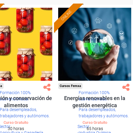
ONLINE
xa
Cursos Femxa
Formación 100%
Formación 100%
ión y conservación de
Energías renovables en la
subvencionada.
subvencionada.
alimentos
gestión energética
Para desempleados,
Para desempleados,
trabajadores y autónomos.
trabajadores y autónomos.
Curso Gratuito
Curso Gratuito
Sector
Sector
30 horas
65 horas
-Agricultura y Ganadería.
-Industria Química.