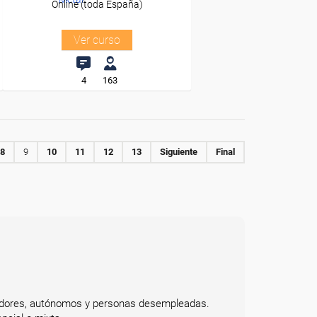
Online (toda España)
Ver curso
4
163
8
9
10
11
12
13
Siguiente
Final
bajadores, autónomos y personas desempleadas.