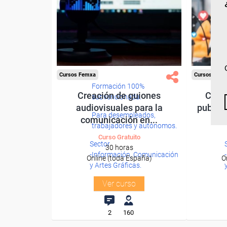
Cursos Femxa
Cursos Fem
Formación 100%
Creación de guiones
Creac
subvencionada.
audiovisuales para la
publici
Para desempleados,
comunicación en...
trabajadores y autónomos.
Curso Gratuito
Sector
30 horas
-Información, Comunicación
Online (toda España)
O
y Artes Gráficas.
Ver curso
2
160