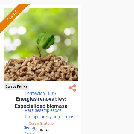
ONLINE
Cursos Femxa
Formación 100%
Energías renovables:
subvencionada.
Especialidad biomasa
Para desempleados,
trabajadores y autónomos.
Curso Gratuito
Sector
70 horas
-Metal.