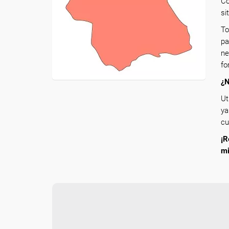
Co
si
To
pa
ne
fo
¿N
Ut
ya
cu
¡R
m