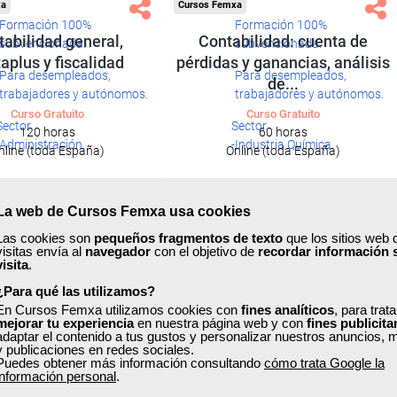
xa
Cursos Femxa
Formación 100%
Formación 100%
abilidad general,
Contabilidad: cuenta de
subvencionada.
subvencionada.
aplus y fiscalidad
pérdidas y ganancias, análisis
Para desempleados,
Para desempleados,
de...
trabajadores y autónomos.
trabajadores y autónomos.
Curso Gratuito
Curso Gratuito
Sector
Sector
120 horas
60 horas
-Administración.
-Industria Química.
nline (toda España)
Online (toda España)
Ver curso
Ver curso
La web de Cursos Femxa usa cookies
Las cookies son
pequeños fragmentos de texto
que los sitios web 
0
116
43
261
visitas envía al
navegador
con el objetivo de
recordar información 
visita
.
¿Para qué las utilizamos?
ONLINE
En Cursos Femxa utilizamos cookies con
fines analíticos
, para trat
mejorar tu experiencia
en nuestra página web y con
fines publicita
adaptar el contenido a tus gustos y personalizar nuestros anuncios, 
y publicaciones en redes sociales.
Puedes obtener más información consultando
cómo trata Google la
información personal
.