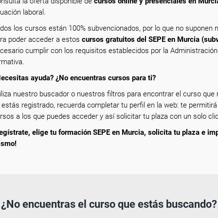
nsulta la oferta disponible de
cursos online y presenciales en Murci
tuación laboral.
dos los cursos están 100% subvencionados, por lo que no suponen n
ra poder acceder a estos
cursos gratuitos del SEPE en Murcia (sub
cesario cumplir con los requisitos establecidos por la Administració
rmativa.
ecesitas ayuda? ¿No encuentras cursos para ti?
iliza nuestro buscador o nuestros filtros para encontrar el curso que m
 estás registrado, recuerda completar tu perfil en la web: te permitirá
rsos a los que puedes acceder y así solicitar tu plaza con un solo clic
egístrate, elige tu formación SEPE en Murcia, solicita tu plaza e im
ismo!
¿No encuentras el curso que estás buscando?