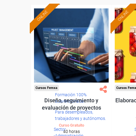
ONLINE
ONLINE
Cursos Femxa
Cursos Fem
Formación 100%
Diseño, seguimiento y
Elaborac
subvencionada.
evaluación de proyectos
Para desempleados,
trabajadores y autónomos.
Curso Gratuito
Sector
40 horas
-Administración.