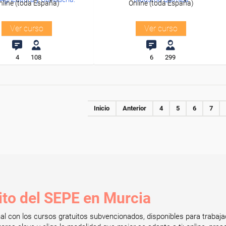
nline (toda España)
Online (toda España)
Ver curso
Ver curso
4
108
6
299
Inicio
Anterior
4
5
6
7
ito del SEPE en Murcia
onal con los cursos gratuitos subvencionados, disponibles para tra