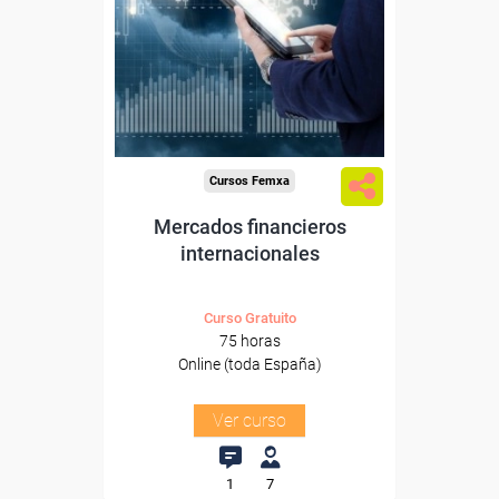
Para desempleados,
trabajadores y autónomos.
Sector
-Finanzas y Seguros.
Cursos Femxa
Mercados financieros
internacionales
Curso Gratuito
75 horas
Online (toda España)
Ver curso
1
7