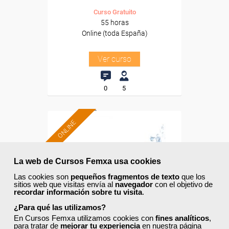
Curso Gratuito
55 horas
Online (toda España)
Ver curso
0
5
ONLINE
Formación 100%
subvencionada.
La web de Cursos Femxa usa cookies
Las cookies son
pequeños fragmentos de texto
que los
Para desempleados,
sitios web que visitas envía al
navegador
con el objetivo de
trabajadores y autónomos.
recordar información sobre tu visita
.
Sector
¿Para qué las utilizamos?
-Mediambiente.
En Cursos Femxa utilizamos cookies con
fines analíticos
,
para tratar de
mejorar tu experiencia
en nuestra página