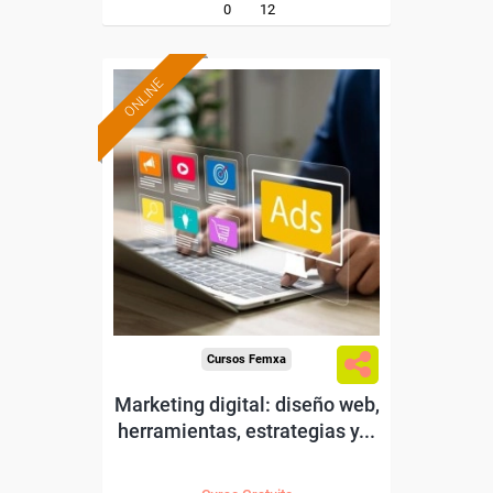
0
12
ONLINE
Formación 100%
subvencionada.
Para desempleados,
trabajadores y autónomos.
Sector
-Comercio.
Cursos Femxa
Marketing digital: diseño web,
herramientas, estrategias y...