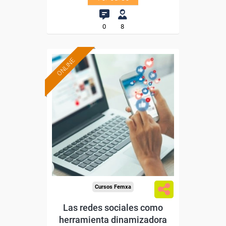
0
8
ONLINE
Formación 100%
subvencionada.
Para desempleados,
trabajadores y autónomos.
Sector
-Educación.
Cursos Femxa
Las redes sociales como
herramienta dinamizadora