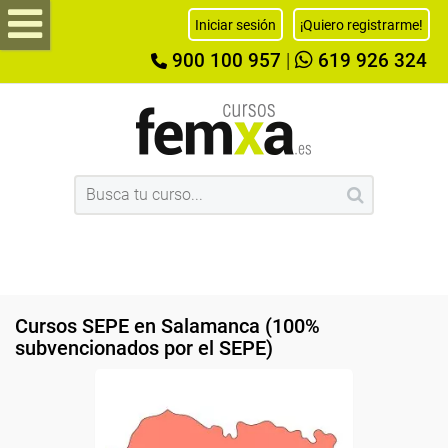
Iniciar sesión
¡Quiero registrarme!
900 100 957
|
619 926 324
Cursos SEPE en Salamanca (100%
subvencionados por el SEPE)