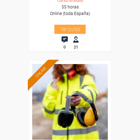
Curso Gratuito
55 horas
Online (toda España)
Ver curso
0
21
ONLINE
Formación 100%
subvencionada.
Para desempleados,
trabajadores y autónomos.
Sector
-Construcción e industrias
Extractivas.