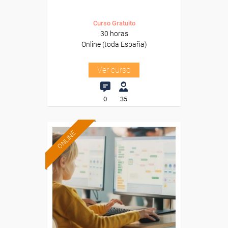
Curso Gratuito
30 horas
Online (toda España)
Ver curso
0
35
ONLINE
Formación 100%
subvencionada.
Para desempleados,
trabajadores y autónomos.
Sector
-Educación.