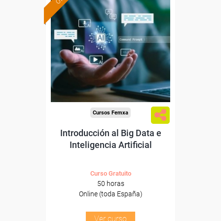
Formación 100%
subvencionada.
Para desempleados,
trabajadores y autónomos.
Sector
-Servicios a las Empresas.
Cursos Femxa
Introducción al Big Data e
Inteligencia Artificial
Curso Gratuito
50 horas
Online (toda España)
Ver curso