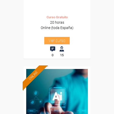
Curso Gratuito
20 horas
Online (toda España)
Ver curso
0
15
ONLINE
Formación 100%
subvencionada.
Para desempleados,
trabajadores y autónomos.
Sector