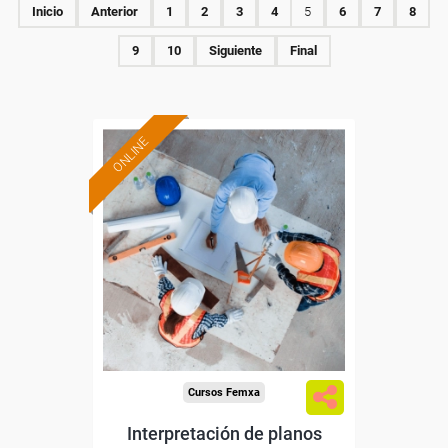
Inicio
Anterior
1
2
3
4
5
6
7
8
9
10
Siguiente
Final
ONLINE
Formación 100%
subvencionada.
Para desempleados,
trabajadores y autónomos.
Sector
-Construcción e industrias
Extractivas.
Cursos Femxa
Interpretación de planos