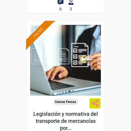
0
2
ONLINE
Formación 100%
subvencionada.
Para desempleados,
trabajadores y autónomos.
Sector
-Transporte y Logística.
Cursos Femxa
Legislación y normativa del
transporte de mercancías
por...