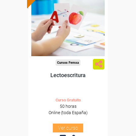
Formación 100%
subvencionada.
Para desempleados,
trabajadores y autónomos.
Sector
-Educación.
Cursos Femxa
Lectoescritura
Curso Gratuito
50 horas
Online (toda España)
Ver curso