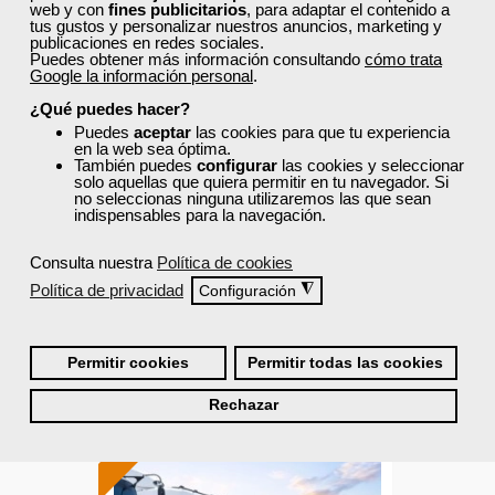
web y con
fines publicitarios
, para adaptar el contenido a
tus gustos y personalizar nuestros anuncios, marketing y
publicaciones en redes sociales.
Cursos Femxa
Puedes obtener más información consultando
cómo trata
Google la información personal
.
Limpieza e higienización
¿Qué puedes hacer?
Puedes
aceptar
las cookies para que tu experiencia
en la web sea óptima.
También puedes
configurar
las cookies y seleccionar
solo aquellas que quiera permitir en tu navegador. Si
Curso Gratuito
no seleccionas ninguna utilizaremos las que sean
55 horas
indispensables para la navegación.
Online (toda España)
Consulta nuestra
Política de cookies
Ver curso
Política de privacidad
◮
Configuración
0
50
Permitir cookies
Permitir todas las cookies
Rechazar
ONLINE
Formación 100%
subvencionada.