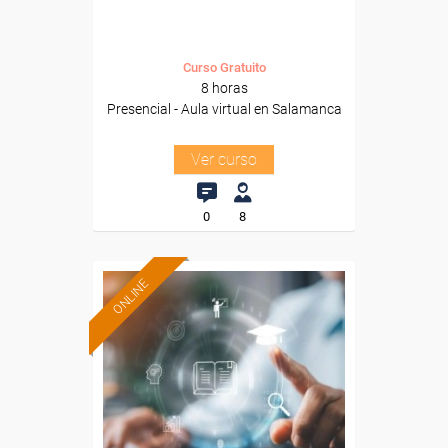
Curso Gratuito
8 horas
Presencial - Aula virtual en Salamanca
Ver curso
0
8
ONLINE
Formación 100%
subvencionada.
Para desempleados,
trabajadores y autónomos.
Sector