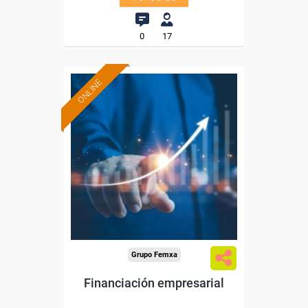
0
17
ONLINE
Formación 100%
subvencionada.
Para desempleados,
trabajadores y autónomos.
Sector
-Finanzas y Seguros.
Grupo Femxa
Financiación empresarial