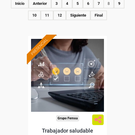
Inicio
Anterior
3
4
5
6
7
8
9
10
11
12
Siguiente
Final
PRESENCIAL
Formación 100%
subvencionada.
Para desempleados,
trabajadores y autónomos
de Castilla y Leon.
Para todos los sectores.
Grupo Femxa
Trabajador saludable