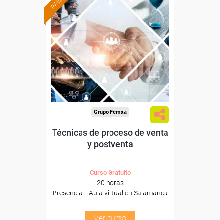
Formación 100%
subvencionada.
Para desempleados,
trabajadores y autónomos
de Castilla y Leon.
Para todos los sectores.
Grupo Femxa
Técnicas de proceso de venta
y postventa
Curso Gratuito
20 horas
Presencial - Aula virtual en Salamanca
Ver curso