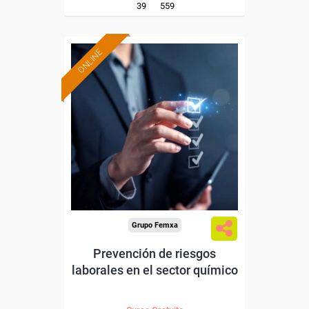
39
559
ONLINE
Formación 100%
subvencionada.
Para desempleados,
trabajadores y autónomos.
Sector
-Industria Química.
Grupo Femxa
Prevención de riesgos
laborales en el sector químico