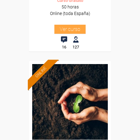
Curso Gratuito
50 horas
Online (toda España)
Ver curso
16
127
ONLINE
Formación 100%
subvencionada.
Para desempleados,
trabajadores y autónomos.
Sector
-Agricultura y Ganadería.