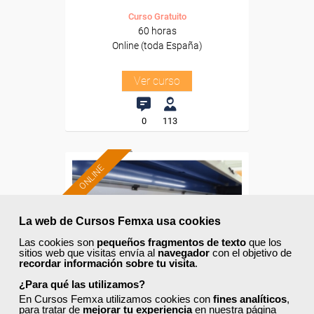
Curso Gratuito
60 horas
Online (toda España)
Ver curso
0
113
ONLINE
Formación 100%
subvencionada.
La web de Cursos Femxa usa cookies
Las cookies son
pequeños fragmentos de texto
que los
Para desempleados,
sitios web que visitas envía al
navegador
con el objetivo de
trabajadores y autónomos.
recordar información sobre tu visita
.
Sector
¿Para qué las utilizamos?
-Información, Comunicación
En Cursos Femxa utilizamos cookies con
fines analíticos
,
y Artes Gráficas.
para tratar de
mejorar tu experiencia
en nuestra página