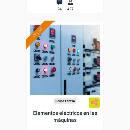
24
427
ONLINE
Formación 100%
subvencionada.
Para desempleados,
trabajadores y autónomos.
Sector
-Metal.
Grupo Femxa
Elementos eléctricos en las
máquinas