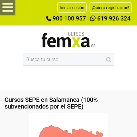
Iniciar sesión
¡Quiero registrarme!
900 100 957
|
619 926 324
Cursos SEPE en Salamanca (100%
subvencionados por el SEPE)