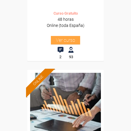
Curso Gratuito
48 horas
Online (toda España)
Ver curso
2
93
ONLINE
Formación 100%
subvencionada.
Para desempleados,
trabajadores y autónomos.
Sector
-Finanzas y Seguros.