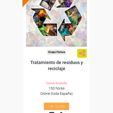
Formación 100%
subvencionada.
Para desempleados,
trabajadores y autónomos.
Sector
-Mediambiente.
Grupo Femxa
Tratamiento de residuos y
reciclaje
Curso Gratuito
150 horas
Online (toda España)
Ver curso