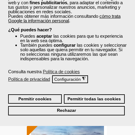
web y con
fines publicitarios
, para adaptar el contenido a
tus gustos y personalizar nuestros anuncios, marketing y
publicaciones en redes sociales.
Grupo Femxa
Puedes obtener más información consultando
cómo trata
Google la información personal
.
Impresión digital
¿Qué puedes hacer?
Puedes
aceptar
las cookies para que tu experiencia
en la web sea óptima.
También puedes
configurar
las cookies y seleccionar
solo aquellas que quiera permitir en tu navegador. Si
Curso Gratuito
no seleccionas ninguna utilizaremos las que sean
30 horas
indispensables para la navegación.
Online (toda España)
Consulta nuestra
Política de cookies
Ver curso
Política de privacidad
◮
Configuración
19
184
Permitir cookies
Permitir todas las cookies
Rechazar
ONLINE
Formación 100%
subvencionada.