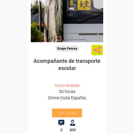
Para desempleados,
trabajadores y autónomos.
Sector
-Transporte y Logística.
Grupo Femxa
Acompañante de transporte
escolar
Curso Gratuito
30 horas
Online (toda España)
Ver curso
0
309