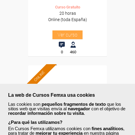
Curso Gratuito
20 horas
Online (toda España)
Ver curso
0
460
ONLINE
Formación 100%
subvencionada.
La web de Cursos Femxa usa cookies
Las cookies son
pequeños fragmentos de texto
que los
Para desempleados,
sitios web que visitas envía al
navegador
con el objetivo de
trabajadores y autónomos.
recordar información sobre tu visita
.
Sector
¿Para qué las utilizamos?
-Otros Servicios.
En Cursos Femxa utilizamos cookies con
fines analíticos
,
para tratar de
mejorar tu experiencia
en nuestra página