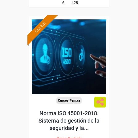
6
428
ONLINE
Formación 100%
subvencionada.
Para desempleados,
trabajadores y autónomos.
Sector
-Industria Química.
Cursos Femxa
Norma ISO 45001-2018.
Sistema de gestión de la
seguridad y la...