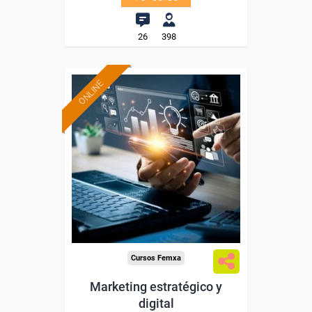
26
398
ONLINE
Formación 100%
subvencionada.
Para desempleados,
trabajadores y autónomos.
Sector
-Información, Comunicación
y Artes Gráficas.
Cursos Femxa
Marketing estratégico y
digital