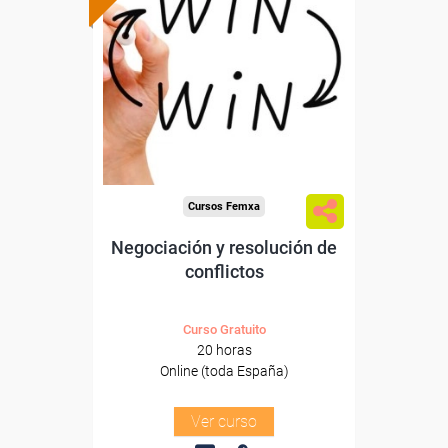
Formación 100%
subvencionada.
Para desempleados,
trabajadores y autónomos.
Sector
-Servicios a las Empresas.
Cursos Femxa
Negociación y resolución de
conflictos
Curso Gratuito
20 horas
Online (toda España)
Ver curso