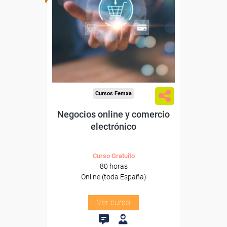
Para desempleados,
trabajadores y autónomos.
Sector
-Información, Comunicación
y Artes Gráficas.
Cursos Femxa
Negocios online y comercio
electrónico
Curso Gratuito
80 horas
Online (toda España)
Ver curso