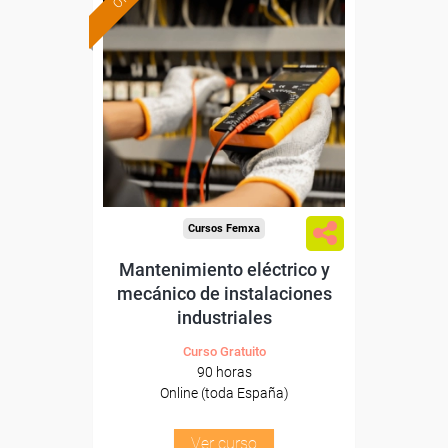
Formación 100%
subvencionada.
Para desempleados,
trabajadores y autónomos.
Sector
-Metal.
Cursos Femxa
Mantenimiento eléctrico y
mecánico de instalaciones
industriales
Curso Gratuito
90 horas
Online (toda España)
Ver curso