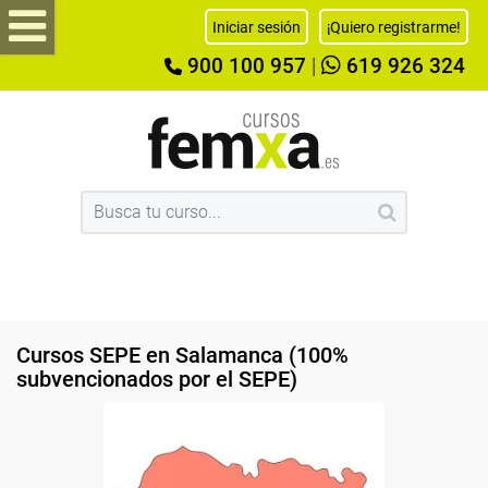
Iniciar sesión
¡Quiero registrarme!
900 100 957
|
619 926 324
Cursos SEPE en Salamanca (100%
subvencionados por el SEPE)