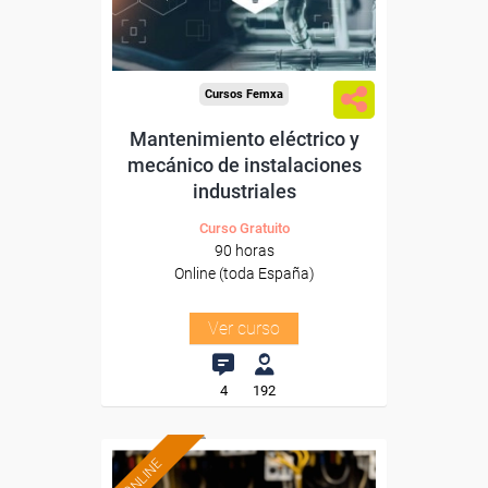
-Construcción e industrias
Extractivas.
Cursos Femxa
Mantenimiento eléctrico y
mecánico de instalaciones
industriales
Curso Gratuito
90 horas
Online (toda España)
Ver curso
4
192
ONLINE