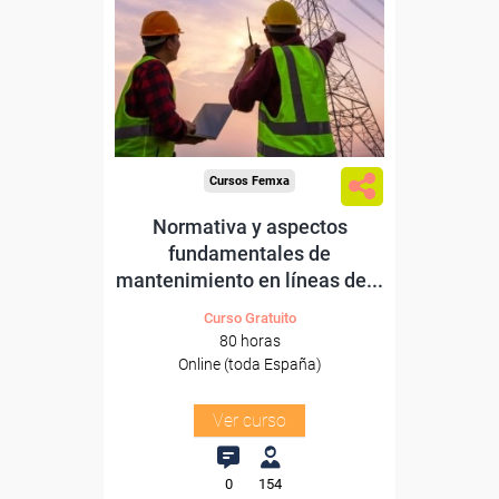
Para desempleados,
trabajadores y autónomos.
Sector
-Energía y Agua.
Cursos Femxa
Normativa y aspectos
fundamentales de
mantenimiento en líneas de...
Curso Gratuito
80 horas
Online (toda España)
Ver curso
0
154