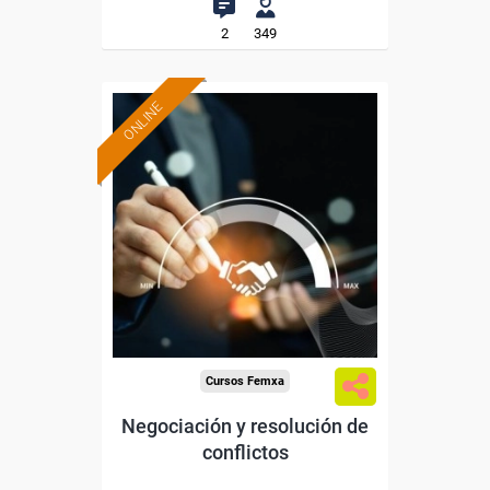
2
349
ONLINE
Formación 100%
subvencionada.
Para desempleados,
trabajadores y autónomos.
Sector
-Mediambiente.
Cursos Femxa
Negociación y resolución de
conflictos