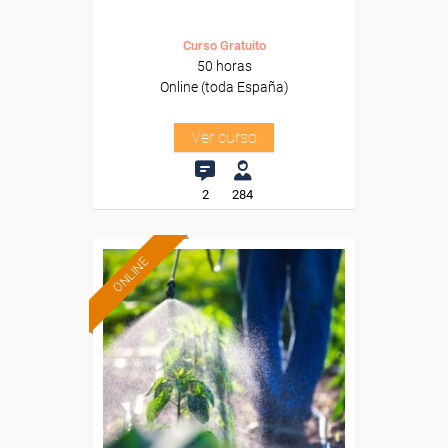
Curso Gratuito
50 horas
Online (toda España)
Ver curso
2
284
ONLINE
Formación 100%
subvencionada.
Para desempleados,
trabajadores y autónomos.
Sector
-Agricultura y Ganadería.