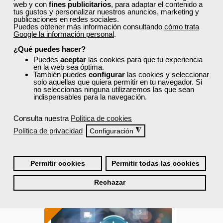
web y con
fines publicitarios
, para adaptar el contenido a
tus gustos y personalizar nuestros anuncios, marketing y
publicaciones en redes sociales.
Cursos Femxa
Puedes obtener más información consultando
cómo trata
Google la información personal
.
Negociación y resolución de
¿Qué puedes hacer?
conflictos
Puedes
aceptar
las cookies para que tu experiencia
en la web sea óptima.
También puedes
configurar
las cookies y seleccionar
solo aquellas que quiera permitir en tu navegador. Si
Curso Gratuito
no seleccionas ninguna utilizaremos las que sean
20 horas
indispensables para la navegación.
Online (toda España)
Consulta nuestra
Política de cookies
Ver curso
Política de privacidad
◮
Configuración
0
108
Permitir cookies
Permitir todas las cookies
Rechazar
ONLINE
Formación 100%
subvencionada.