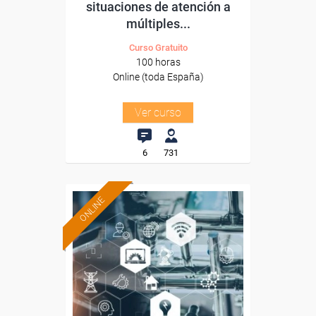
situaciones de atención a
múltiples...
Curso Gratuito
100 horas
Online (toda España)
Ver curso
6
731
ONLINE
Formación 100%
subvencionada.
Para desempleados,
trabajadores y autónomos.
Sector