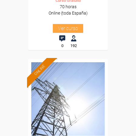
Curso Gratuito
70 horas
Online (toda España)
Ver curso
0
192
ONLINE
Formación 100%
subvencionada.
Para desempleados,
trabajadores y autónomos.
Sector
-Metal.