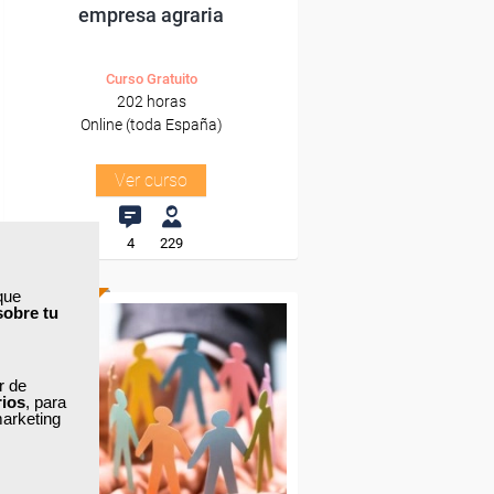
empresa agraria
Curso Gratuito
202 horas
Online (toda España)
Ver curso
4
229
que
sobre tu
ONLINE
Formación 100%
ar de
subvencionada.
rios
, para
marketing
Para desempleados,
trabajadores y autónomos.