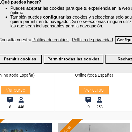
Sector
Sector
¿Qué puedes hacer?
-Metal.
-Agricultura y Ganadería.
Puedes
aceptar
las cookies para que tu experiencia en la web
óptima.
También puedes
configurar
las cookies y seleccionar solo aqu
quiera permitir en tu navegador. Si no seleccionas ninguna util
las que sean indispensables para la navegación.
xa
Cursos Femxa
estión logística
Gestión y organización de la
Consulta nuestra
Política de cookies
Política de privacidad
Configu
explotación agraria
Permitir cookies
Permitir todas las cookies
Rechaz
Curso Gratuito
Curso Gratuito
150 horas
55 horas
nline (toda España)
Online (toda España)
Ver curso
Ver curso
8
448
0
258
ONLINE