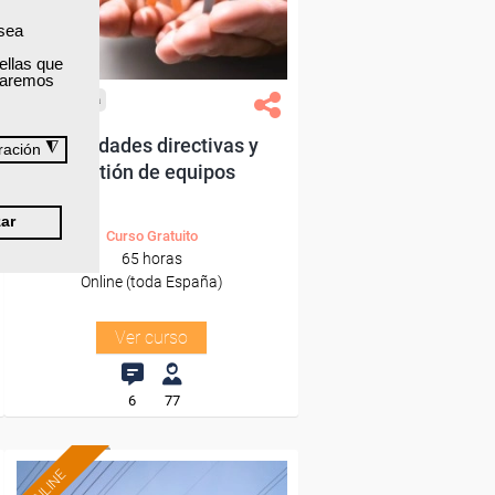
Sector
-Administración.
 sea
ellas que
izaremos
Cursos Femxa
Habilidades directivas y
◮
ración
gestión de equipos
ar
Curso Gratuito
65 horas
Online (toda España)
Ver curso
6
77
ONLINE