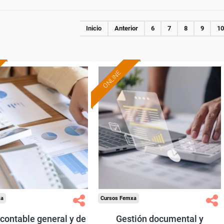
Inicio
Anterior
6
7
8
9
10
ONLINE
Formación 100%
Formación 100%
subvencionada.
subvencionada.
ra desempleados,
Para desempleados,
res y autónomos.
trabajadores y autónomos.
Sector
Sector
-Administración.
-Administración.
xa
Cursos Femxa
contable general y de
Gestión documental y