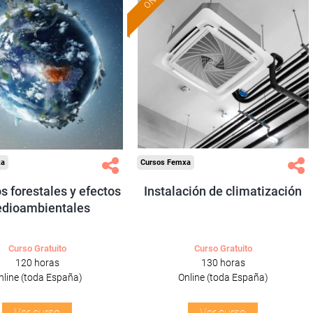
Formación 100%
Formación 100%
subvencionada.
subvencionada.
ra desempleados,
Para desempleados,
res y autónomos.
trabajadores y autónomos.
Sector
Sector
ltura y Ganadería.
-Metal.
xa
Cursos Femxa
s forestales y efectos
Instalación de climatización
dioambientales
Curso Gratuito
Curso Gratuito
120 horas
130 horas
nline (toda España)
Online (toda España)
Ver curso
Ver curso