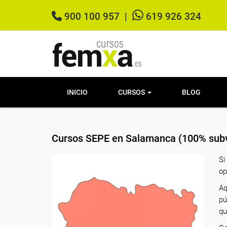
900 100 957
|
619 926 324
INICIO
CURSOS
BLOG
Cursos SEPE en Salamanca (100% subv
Si
op
Aq
pú
qu