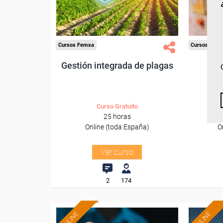
Sector
-Agricultura y Ganadería.
Cursos Femxa
Cursos Fem
Gestión integrada de plagas
G
Curso Gratuito
25 horas
Online (toda España)
O
Ver curso
2
174
ONLINE
ONLINE