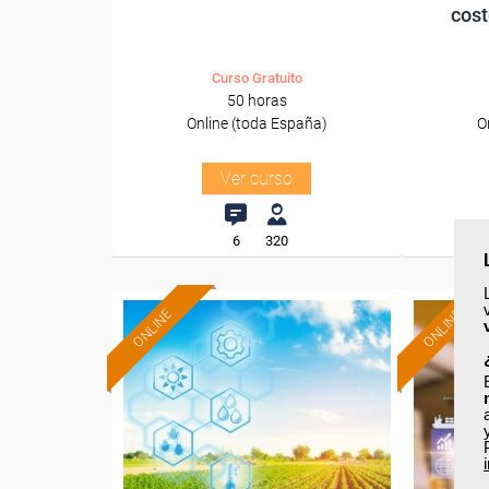
cost
Curso Gratuito
50 horas
Online (toda España)
O
Ver curso
6
320
ONLINE
ONLINE
Formación 100%
subvencionada.
Para desempleados,
Pa
trabajadores y autónomos.
trabajado