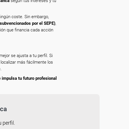
manca
según tus intereses y tu
ingún coste. Sin embargo,
(subvencionados por el SEPE)
,
ción que financia cada acción
ejor se ajusta a tu perfil. Si
 localizar más fácilmente los
.
 impulsa tu futuro profesional
nca
 perfil.