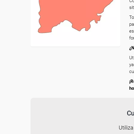
Co
si
To
pa
es
fo
¿N
Ut
ya
cu
¡R
ho
Cu
Utiliza