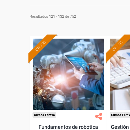
Resultados 121 - 132 de 752
ONLINE
ONLINE
Formación 100%
subvencionada.
Para desempleados,
Pa
trabajadores y autónomos.
trabajado
Sector
-Metal.
Cursos Femxa
Cursos Fem
Fundamentos de robótica
Gestión 