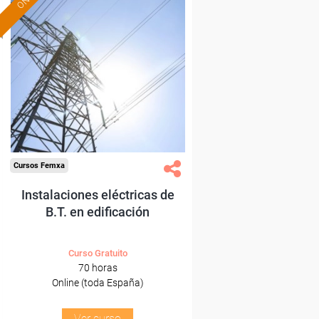
Formación 100%
subvencionada.
Para desempleados,
trabajadores y autónomos.
Sector
-Metal.
Cursos Femxa
Instalaciones eléctricas de
B.T. en edificación
Curso Gratuito
70 horas
Online (toda España)
Ver curso