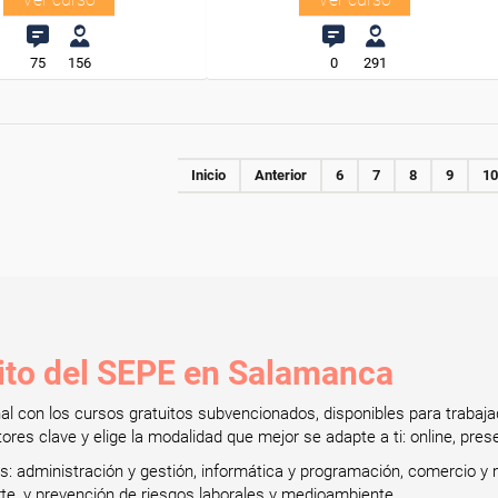
75
156
0
291
Inicio
Anterior
6
7
8
9
10
uito del SEPE en Salamanca
onal con los cursos gratuitos subvencionados, disponibles para tra
res clave y elige la modalidad que mejor se adapte a ti: online, prese
administración y gestión, informática y programación, comercio y m
orte, y prevención de riesgos laborales y medioambiente.