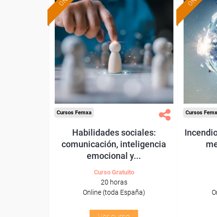
Formación 100%
subvencionada.
Para desempleados,
Pa
trabajadores y autónomos.
trabajado
Sector
-Otros Servicios.
-Agricu
Cursos Femxa
Cursos Fem
Habilidades sociales:
Incendio
comunicación, inteligencia
me
emocional y...
Curso Gratuito
20 horas
Online (toda España)
O
Ver curso