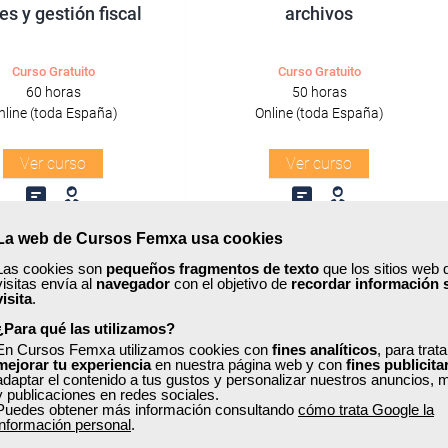
es y gestión fiscal
archivos
Curso Gratuito
Curso Gratuito
60 horas
50 horas
nline (toda España)
Online (toda España)
Ver curso
Ver curso
0
75
5
90
La web de Cursos Femxa usa cookies
Las cookies son
pequeños fragmentos de texto
que los sitios web 
visitas envía al
navegador
con el objetivo de
recordar información 
ONLINE
visita
.
¿Para qué las utilizamos?
Formación 100%
Formación 100%
En Cursos Femxa utilizamos cookies con
subvencionada.
fines analíticos
subvencionada.
, para trat
mejorar tu experiencia
en nuestra página web y con
fines publicita
adaptar el contenido a tus gustos y personalizar nuestros anuncios, 
y publicaciones en redes sociales.
ra desempleados,
Para desempleados,
Puedes obtener más información consultando
cómo trata Google la
res y autónomos.
trabajadores y autónomos.
información personal
.