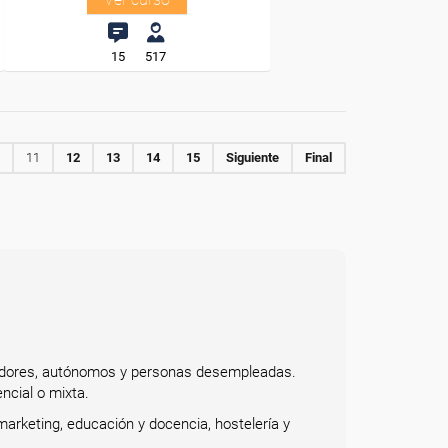
15
517
11
12
13
14
15
Siguiente
Final
bajadores, autónomos y personas desempleadas.
ncial o mixta.
arketing, educación y docencia, hostelería y