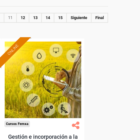
11
12
13
14
15
Siguiente
Final
ONLINE
Formación 100%
subvencionada.
Para desempleados,
trabajadores y autónomos.
Sector
-Agricultura y Ganadería.
Cursos Femxa
Gestión e incorporación a la