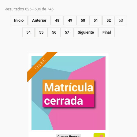
Resultados 625 - 636 de 746
Inicio
Anterior
48
49
50
51
52
53
54
55
56
57
Siguiente
Final
ONLINE
Cursos Femxa