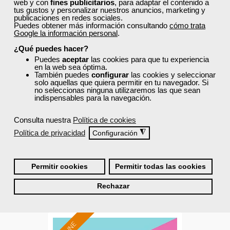
web y con
fines publicitarios
, para adaptar el contenido a
tus gustos y personalizar nuestros anuncios, marketing y
publicaciones en redes sociales.
Puedes obtener más información consultando
cómo trata
Google la información personal
.
¿Qué puedes hacer?
Cursos Femxa
Puedes
aceptar
las cookies para que tu experiencia
en la web sea óptima.
Organización comercial
También puedes
configurar
las cookies y seleccionar
solo aquellas que quiera permitir en tu navegador. Si
no seleccionas ninguna utilizaremos las que sean
indispensables para la navegación.
Curso Gratuito
Consulta nuestra
Política de cookies
120 horas
Política de privacidad
◮
Configuración
Online (Madrid )
Matrícula cerrada
Permitir cookies
Permitir todas las cookies
Rechazar
4
56