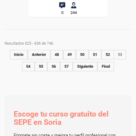
0
244
Resultados 625 - 636 de 746
Inicio
Anterior
48
49
50
51
52
53
54
55
56
57
Siguiente
Final
Escoge tu curso gratuito del
SEPE en Soria
Fórmate sin coste y mejora tu perfil profesional con