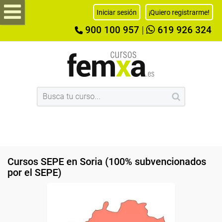
Iniciar sesión
¡Quiero registrarme!
900 100 957
|
619 926 324
Cursos SEPE en Soria (100% subvencionados
por el SEPE)